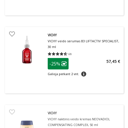
VICHY
VICHY veido serumas B3 LIFTACTIV SPECIALIST,
30 ml
(
2
)
Vidutinis įvertinimas 4.50
Įvertinimų skaičius 2
patarimas
57,45 €
-25%
Lojalumo klubo narių nuolaida
:
patarimas
Galioja perkant 2 vnt.
VICHY
VICHY naktinis veido kremas NEOVADIOL
COMPENSATING COMPLEX, 50 ml