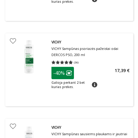
kurias prekes.
VICHY
VICHY šampūnas psoriazės pažeistai odai
DERCOS PSO, 200 ml
(
36
)
Vidutinis įvertinimas 4.83
Įvertinimų skaičius 36
patarimas
17,39 €
-40%
Lojalumo klubo narių nuolaida
:
Galioja perkant 2 bet
patarimas
kurias prekes.
VICHY
VICHY šampūnas sausiems plaukams ir jautriai