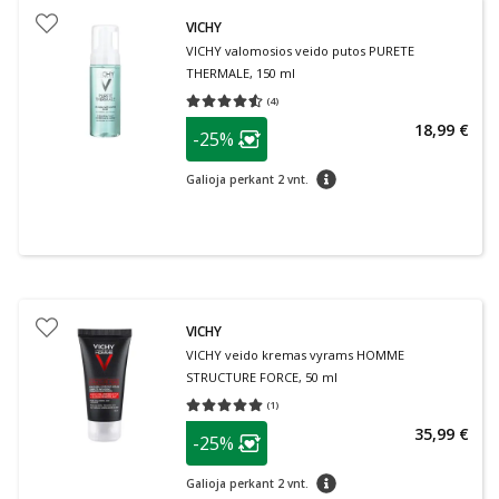
VICHY
VICHY valomosios veido putos PURETE
THERMALE, 150 ml
(
4
)
Vidutinis įvertinimas 4.50
Įvertinimų skaičius 4
patarimas
18,99 €
-25%
Lojalumo klubo narių nuolaida
:
patarimas
Galioja perkant 2 vnt.
VICHY
VICHY veido kremas vyrams HOMME
STRUCTURE FORCE, 50 ml
(
1
)
Vidutinis įvertinimas 5.00
Įvertinimų skaičius 1
patarimas
35,99 €
-25%
Lojalumo klubo narių nuolaida
:
patarimas
Galioja perkant 2 vnt.