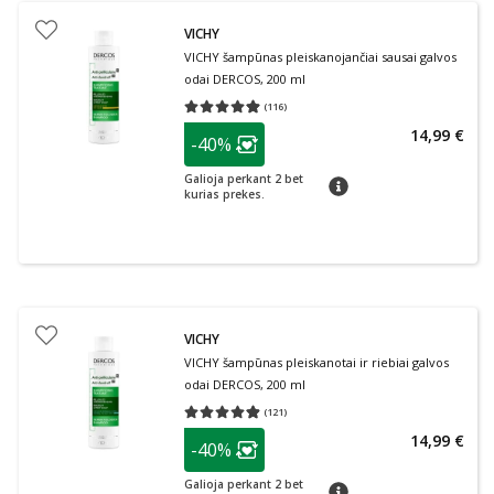
VICHY
VICHY šampūnas pleiskanojančiai sausai galvos
odai DERCOS, 200 ml
(
116
)
Vidutinis įvertinimas 4.90
Įvertinimų skaičius 116
patarimas
14,99 €
-40%
Lojalumo klubo narių nuolaida
:
Galioja perkant 2 bet
patarimas
kurias prekes.
VICHY
VICHY šampūnas pleiskanotai ir riebiai galvos
odai DERCOS, 200 ml
(
121
)
Vidutinis įvertinimas 4.85
Įvertinimų skaičius 121
patarimas
14,99 €
-40%
Lojalumo klubo narių nuolaida
:
Galioja perkant 2 bet
patarimas