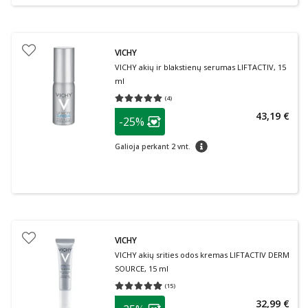
VICHY
VICHY akių ir blakstienų serumas LIFTACTIV, 15
ml
(
4
)
Vidutinis įvertinimas 5.00
Įvertinimų skaičius 4
patarimas
43,19 €
-25%
Lojalumo klubo narių nuolaida
:
patarimas
Galioja perkant 2 vnt.
VICHY
VICHY akių srities odos kremas LIFTACTIV DERM
SOURCE, 15 ml
(
15
)
Vidutinis įvertinimas 4.93
Įvertinimų skaičius 15
patarimas
32,99 €