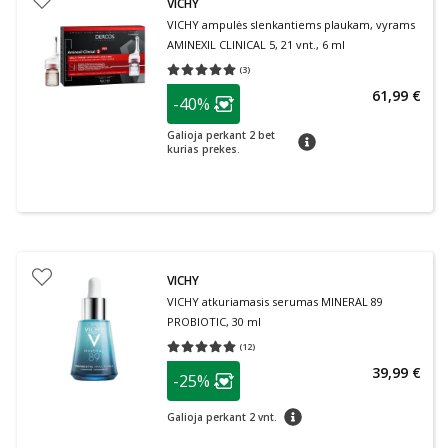
VICHY
VICHY ampulės slenkantiems plaukam, vyrams
AMINEXIL CLINICAL 5, 21 vnt., 6 ml
(
3
)
Vidutinis įvertinimas 5.00
Įvertinimų skaičius 3
patarimas
61,99 €
-40%
Lojalumo klubo narių nuolaida
:
Galioja perkant 2 bet
patarimas
kurias prekes.
VICHY
VICHY atkuriamasis serumas MINERAL 89
PROBIOTIC, 30 ml
(
12
)
Vidutinis įvertinimas 5.00
Įvertinimų skaičius 12
patarimas
39,99 €
-25%
Lojalumo klubo narių nuolaida
:
patarimas
Galioja perkant 2 vnt.