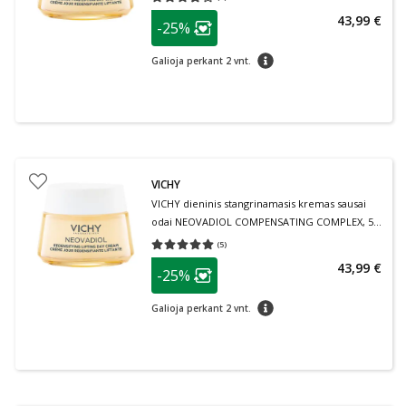
Vidutinis įvertinimas 3.67
Įvertinimų skaičius 3
patarimas
43,99 €
-25%
Lojalumo klubo narių nuolaida
:
patarimas
Galioja perkant 2 vnt.
VICHY
VICHY dieninis stangrinamasis kremas sausai
odai NEOVADIOL COMPENSATING COMPLEX, 50
ml
(
5
)
Vidutinis įvertinimas 5.00
Įvertinimų skaičius 5
patarimas
43,99 €
-25%
Lojalumo klubo narių nuolaida
:
patarimas
Galioja perkant 2 vnt.