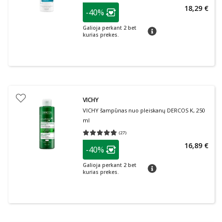
patarimas
18,29 €
-40%
Lojalumo klubo narių nuolaida
:
Galioja perkant 2 bet
patarimas
kurias prekes.
VICHY
VICHY šampūnas nuo pleiskanų DERCOS K, 250
ml
(
27
)
Vidutinis įvertinimas 4.74
Įvertinimų skaičius 27
patarimas
16,89 €
-40%
Lojalumo klubo narių nuolaida
:
Galioja perkant 2 bet
patarimas
kurias prekes.