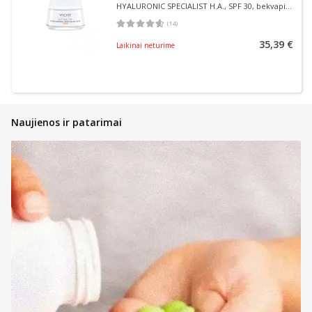
HYALURONIC SPECIALIST H.A., SPF 30, bekvapis,
50 ml
(
14
)
Vidutinis įvertinimas 4.57
Įvertinimų skaičius 14
35,39 €
Laikinai neturime
Naujienos ir patarimai