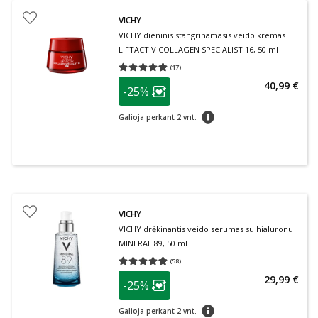
VICHY
VICHY dieninis stangrinamasis veido kremas
LIFTACTIV COLLAGEN SPECIALIST 16, 50 ml
(
17
)
Vidutinis įvertinimas 4.82
Įvertinimų skaičius 17
patarimas
40,99 €
-25%
Lojalumo klubo narių nuolaida
:
patarimas
Galioja perkant 2 vnt.
VICHY
VICHY drėkinantis veido serumas su hialuronu
MINERAL 89, 50 ml
(
58
)
Vidutinis įvertinimas 4.84
Įvertinimų skaičius 58
patarimas
29,99 €
-25%
Lojalumo klubo narių nuolaida
:
patarimas
Galioja perkant 2 vnt.