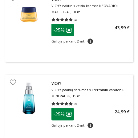
VICHY naktinis veido kremas NEOVADIOL
MAGISTRAL, 50 ml
(
9
)
Vidutinis įvertinimas 5.00
Įvertinimų skaičius 9
patarimas
43,99 €
-25%
Lojalumo klubo narių nuolaida
:
patarimas
Galioja perkant 2 vnt.
VICHY
VICHY paakių serumas su terminiu vandeniu
MINERAL 89, 15 ml
(
4
)
Vidutinis įvertinimas 4.75
Įvertinimų skaičius 4
patarimas
24,99 €
-25%
Lojalumo klubo narių nuolaida
:
patarimas
Galioja perkant 2 vnt.