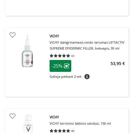
VICHY
VICHY stangrinamasis veido serumas LIFTACTIV
SUPREME EPIDERMIC FILLER, bekvapis, 30 ml
(
2
)
Vidutinis įvertinimas 5.00
Įvertinimų skaičius 2
patarimas
53,95 €
-25%
Lojalumo klubo narių nuolaida
:
patarimas
Galioja perkant 2 vnt.
VICHY
VICHY terminio šaltinio vanduo, 150 ml
(
9
)
Vidutinis įvertinimas 5.00
Įvertinimų skaičius 9