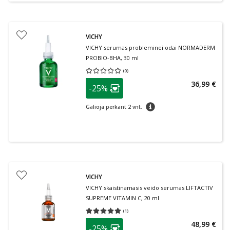
VICHY
VICHY serumas probleminei odai NORMADERM
PROBIO-BHA, 30 ml
(
0
)
Vidutinis įvertinimas 0.00
Įvertinimų skaičius 0
patarimas
36,99 €
-25%
Lojalumo klubo narių nuolaida
:
patarimas
Galioja perkant 2 vnt.
VICHY
VICHY skaistinamasis veido serumas LIFTACTIV
SUPREME VITAMIN C, 20 ml
(
1
)
Vidutinis įvertinimas 5.00
Įvertinimų skaičius 1
patarimas
48,99 €
-25%