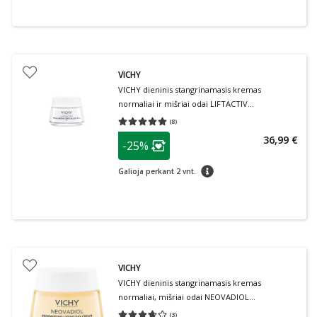
VICHY
VICHY dieninis stangrinamasis kremas
normaliai ir mišriai odai LIFTACTIV
HYALURONIC SPECIALIST H.A., 50 ml
(
8
)
Vidutinis įvertinimas 5.00
Įvertinimų skaičius 8
patarimas
36,99 €
-25%
Lojalumo klubo narių nuolaida
:
patarimas
Galioja perkant 2 vnt.
VICHY
VICHY dieninis stangrinamasis kremas
normaliai, mišriai odai NEOVADIOL
COMPENSATING COMPLEX, 50 ml
(
3
)