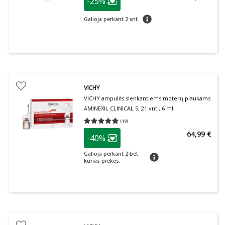
-25%
Lojalumo klubo narių nuolaida
:
patarimas
Galioja perkant 2 vnt.
VICHY
VICHY ampulės slenkantiems moterų plaukams
AMINEXIL CLINICAL 5, 21 vnt., 6 ml
(
19
)
Vidutinis įvertinimas 4.95
Įvertinimų skaičius 19
patarimas
64,99 €
-40%
Lojalumo klubo narių nuolaida
:
Galioja perkant 2 bet
patarimas
kurias prekes.