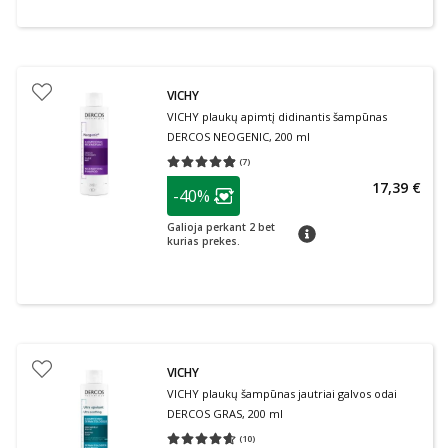
VICHY
VICHY plaukų apimtį didinantis šampūnas
DERCOS NEOGENIC, 200 ml
(
7
)
Vidutinis įvertinimas 4.86
Įvertinimų skaičius 7
patarimas
17,39 €
-40%
Lojalumo klubo narių nuolaida
:
Galioja perkant 2 bet
patarimas
kurias prekes.
VICHY
VICHY plaukų šampūnas jautriai galvos odai
DERCOS GRAS, 200 ml
(
10
)
Vidutinis įvertinimas 4.60
Įvertinimų skaičius 10