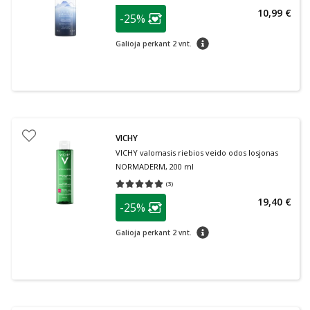
patarimas
10,99 €
-25%
Lojalumo klubo narių nuolaida
:
patarimas
Galioja perkant 2 vnt.
VICHY
VICHY valomasis riebios veido odos losjonas
NORMADERM, 200 ml
(
3
)
Vidutinis įvertinimas 5.00
Įvertinimų skaičius 3
patarimas
19,40 €
-25%
Lojalumo klubo narių nuolaida
:
patarimas
Galioja perkant 2 vnt.