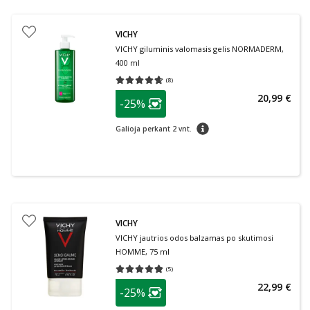
VICHY
VICHY giluminis valomasis gelis NORMADERM,
400 ml
(
8
)
Vidutinis įvertinimas 4.63
Įvertinimų skaičius 8
patarimas
20,99 €
-25%
Lojalumo klubo narių nuolaida
:
patarimas
Galioja perkant 2 vnt.
VICHY
VICHY jautrios odos balzamas po skutimosi
HOMME, 75 ml
(
5
)
Vidutinis įvertinimas 4.80
Įvertinimų skaičius 5
patarimas
22,99 €
-25%
Lojalumo klubo narių nuolaida
: