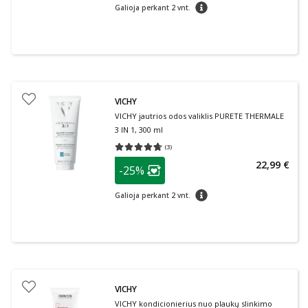
patarimas
Galioja perkant 2 vnt.
VICHY
VICHY jautrios odos valiklis PURETE THERMALE
3 IN 1, 300 ml
(
3
)
Vidutinis įvertinimas 4.67
Įvertinimų skaičius 3
patarimas
22,99 €
-25%
Lojalumo klubo narių nuolaida
:
patarimas
Galioja perkant 2 vnt.
VICHY
VICHY kondicionierius nuo plaukų slinkimo