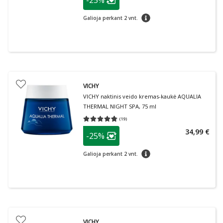
-25%
Lojalumo klubo narių nuolaida
:
patarimas
Galioja perkant 2 vnt.
VICHY
VICHY naktinis veido kremas-kaukė AQUALIA
THERMAL NIGHT SPA, 75 ml
(
19
)
Vidutinis įvertinimas 4.74
Įvertinimų skaičius 19
patarimas
34,99 €
-25%
Lojalumo klubo narių nuolaida
:
patarimas
Galioja perkant 2 vnt.
VICHY