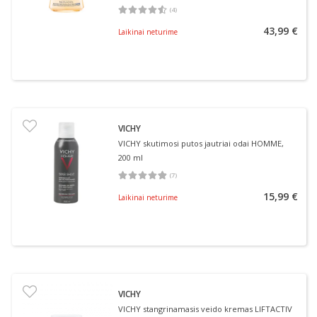
(
4
)
Vidutinis įvertinimas 4.50
Įvertinimų skaičius 4
43,99 €
Laikinai neturime
VICHY
VICHY skutimosi putos jautriai odai HOMME,
200 ml
(
7
)
Vidutinis įvertinimas 4.86
Įvertinimų skaičius 7
15,99 €
Laikinai neturime
VICHY
VICHY stangrinamasis veido kremas LIFTACTIV