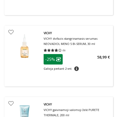
VICHY
VICHY dvifazis stangrinamasis serumas
NEOVADIOL MENO 5 BI-SERUM, 30 ml
(
5
)
Vidutinis įvertinimas 3.80
Įvertinimų skaičius 5
patarimas
58,99 €
-25%
Lojalumo klubo narių nuolaida
:
patarimas
Galioja perkant 2 vnt.
VICHY
VICHY gaivinamoji valomoji želė PURETE
THERMALE, 200 ml