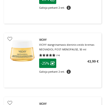
Lojalumo klubo narių nuolaida
:
patarimas
Galioja perkant 2 vnt.
VICHY
VICHY stangrinamasis dieninis veido kremas
NEOVADIOL POST-MENOPAUSE, 50 ml
(
14
)
Vidutinis įvertinimas 4.93
Įvertinimų skaičius 14
patarimas
43,99 €
-25%
Lojalumo klubo narių nuolaida
:
patarimas
Galioja perkant 2 vnt.
VICHY