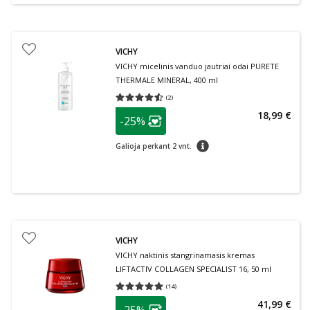
VICHY
VICHY micelinis vanduo jautriai odai PURETE
THERMALE MINERAL, 400 ml
(
2
)
Vidutinis įvertinimas 4.50
Įvertinimų skaičius 2
patarimas
18,99 €
-25%
Lojalumo klubo narių nuolaida
:
patarimas
Galioja perkant 2 vnt.
VICHY
VICHY naktinis stangrinamasis kremas
LIFTACTIV COLLAGEN SPECIALIST 16, 50 ml
(
14
)
Vidutinis įvertinimas 5.00
Įvertinimų skaičius 14
patarimas
41,99 €