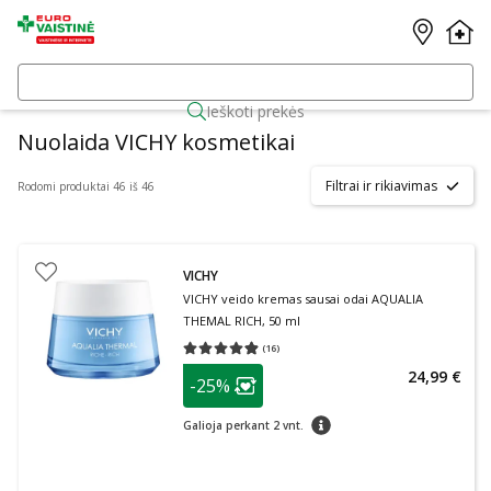
Ieškoti prekės
Nuolaida VICHY kosmetikai
Filtrai ir rikiavimas
Rodomi produktai 46 iš 46
VICHY
VICHY veido kremas sausai odai AQUALIA
THEMAL RICH, 50 ml
(
16
)
Vidutinis įvertinimas 4.88
Įvertinimų skaičius 16
patarimas
24,99 €
-25%
Lojalumo klubo narių nuolaida
:
patarimas
Galioja perkant 2 vnt.