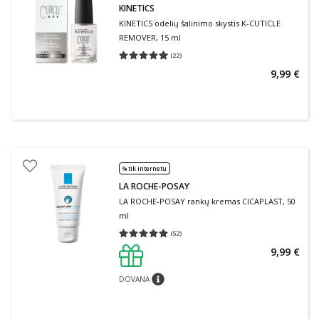
KINETICS
KINETICS odelių šalinimo skystis K-CUTICLE
REMOVER, 15 ml
(
22
)
Vidutinis įvertinimas 4.95
Įvertinimų skaičius 22
9,99 €
% tik internetu
LA ROCHE-POSAY
LA ROCHE-POSAY rankų kremas CICAPLAST, 50
ml
(
52
)
Vidutinis įvertinimas 5.00
Įvertinimų skaičius 52
9,99 €
DOVANA
patarimas