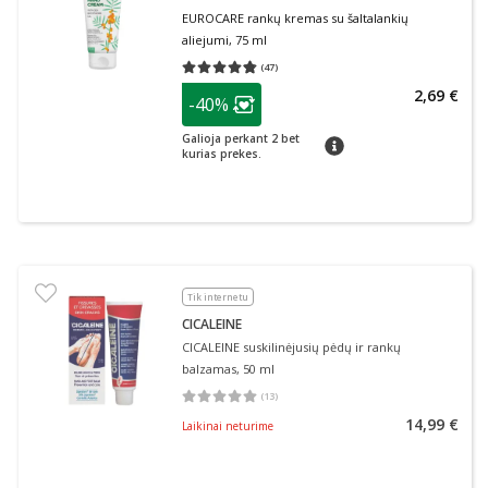
EUROCARE rankų kremas su šaltalankių
aliejumi, 75 ml
(
47
)
Vidutinis įvertinimas 4.77
Įvertinimų skaičius 47
patarimas
2,69 €
-40%
Lojalumo klubo narių nuolaida
:
Galioja perkant 2 bet
patarimas
kurias prekes.
Tik internetu
CICALEINE
CICALEINE suskilinėjusių pėdų ir rankų
balzamas, 50 ml
(
13
)
Vidutinis įvertinimas 5.00
Įvertinimų skaičius 13
14,99 €
Laikinai neturime