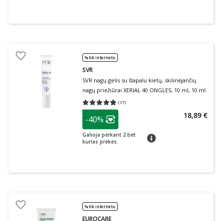
% tik internetu
SVR
SVR nagų gelis su šlapalu kietų, skilinėjančių
nagų priežiūrai XERIAL 40 ONGLES, 10 ml, 10 ml
(
17
)
Vidutinis įvertinimas 4.94
Įvertinimų skaičius 17
patarimas
18,89 €
-40%
Lojalumo klubo narių nuolaida
:
Galioja perkant 2 bet
patarimas
kurias prekes.
% tik internetu
EUROCARE