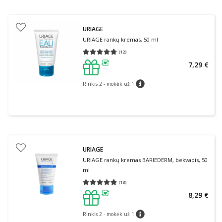
URIAGE
URIAGE rankų kremas, 50 ml
(
12
)
Vidutinis įvertinimas 4.75
Įvertinimų skaičius 12
7,29 €
patarimas
Rinkis 2 - mokėk už 1
patarimas
URIAGE
URIAGE rankų kremas BARIEDERM, bekvapis, 50
ml
(
18
)
Vidutinis įvertinimas 4.83
Įvertinimų skaičius 18
8,29 €
patarimas
Rinkis 2 - mokėk už 1
patarimas