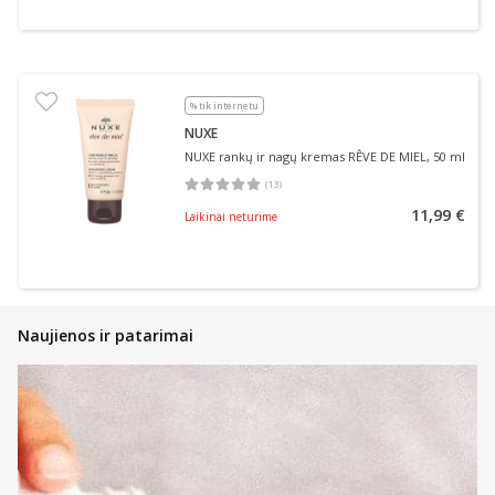
% tik internetu
NUXE
NUXE rankų ir nagų kremas RÊVE DE MIEL, 50 ml
(
13
)
Vidutinis įvertinimas 5.00
Įvertinimų skaičius 13
11,99 €
Laikinai neturime
Naujienos ir patarimai