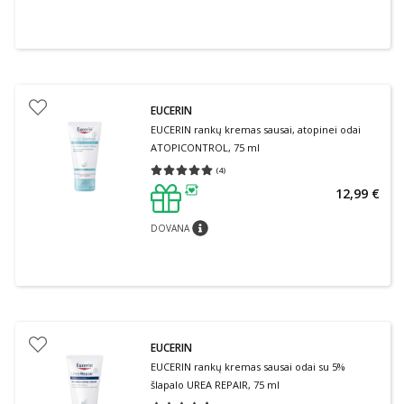
EUCERIN
EUCERIN rankų kremas sausai, atopinei odai
ATOPICONTROL, 75 ml
(
4
)
Vidutinis įvertinimas 5.00
Įvertinimų skaičius 4
12,99 €
patarimas
DOVANA
patarimas
EUCERIN
EUCERIN rankų kremas sausai odai su 5%
šlapalo UREA REPAIR, 75 ml