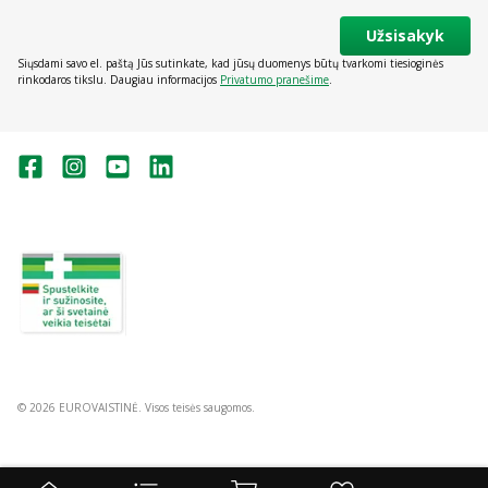
Užsisakyk
Siųsdami savo el. paštą Jūs sutinkate, kad jūsų duomenys būtų tvarkomi tiesioginės
rinkodaros tikslu. Daugiau informacijos
Privatumo pranešime
.
Valstybinė vaistų kontrolės tarnyba
prie Lietuvos Respublikos sveikatos
apsaugos ministerijos:
Studentų g. 45A, Vilnius
+370 5 263 9264
vvkt@vvkt.lt
https://www.vvkt.lt
© 2026 EUROVAISTINĖ. Visos teisės saugomos.