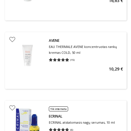
16,63 €
AVENE
EAU THERMALE AVENE koncentruotas rankų
kremas COLD, 50 ml
(
15
)
Vidutinis įvertinimas 4.93
Įvertinimų skaičius 15
10,29 €
Tik internetu
ECRINAL
ECRINAL atstatomasis nagų serumas, 10 ml
(
6
)