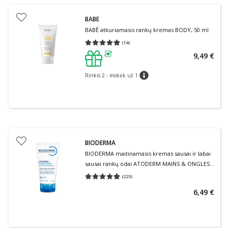
BABE
BABĒ atkuriamasis rankų kremas BODY, 50 ml
(
14
)
Vidutinis įvertinimas 4.86
Įvertinimų skaičius 14
9,49 €
patarimas
Rinkis 2 - mokėk už 1
patarimas
BIODERMA
BIODERMA maitinamasis kremas sausai ir labai
sausai rankų odai ATODERM MAINS & ONGLES,
50 ml
(
225
)
Vidutinis įvertinimas 4.86
Įvertinimų skaičius 225
6,49 €