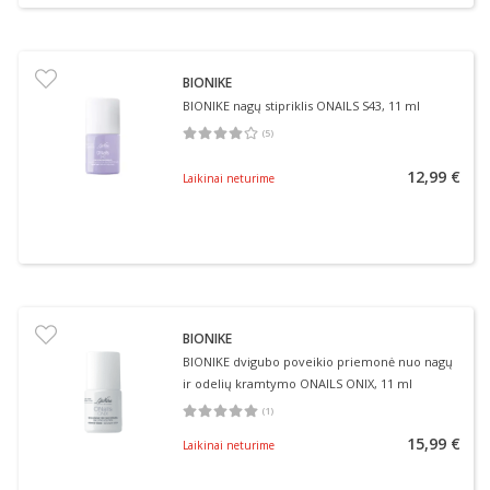
BIONIKE
BIONIKE nagų stipriklis ONAILS S43, 11 ml
(
5
)
Vidutinis įvertinimas 4.00
Įvertinimų skaičius 5
12,99 €
Laikinai neturime
BIONIKE
BIONIKE dvigubo poveikio priemonė nuo nagų
ir odelių kramtymo ONAILS ONIX, 11 ml
(
1
)
Vidutinis įvertinimas 5.00
Įvertinimų skaičius 1
15,99 €
Laikinai neturime