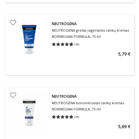
NEUTROGENA
NEUTROGENA greitai įsigeriantis rankų kremas
NORWEGIAN FORMULA, 75 ml
(
18
)
Vidutinis įvertinimas 4.83
Įvertinimų skaičius 18
5,79 €
NEUTROGENA
NEUTROGENA koncentruotas rankų kremas
NORWEGIAN FORMULA, 75 ml
(
25
)
Vidutinis įvertinimas 4.92
Įvertinimų skaičius 25
5,69 €