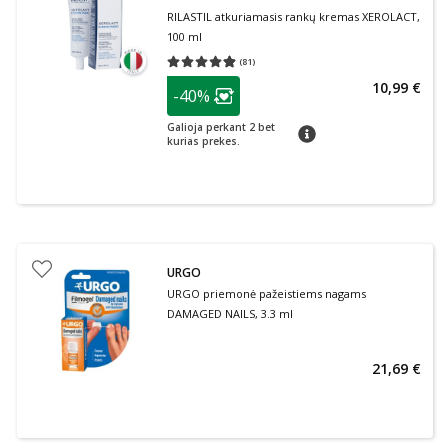
RILASTIL atkuriamasis rankų kremas XEROLACT,
100 ml
(
81
)
Vidutinis įvertinimas 4.88
Įvertinimų skaičius 81
patarimas
10,99 €
-40%
Lojalumo klubo narių nuolaida
:
Galioja perkant 2 bet
patarimas
kurias prekes.
URGO
URGO priemonė pažeistiems nagams
DAMAGED NAILS, 3.3 ml
21,69 €