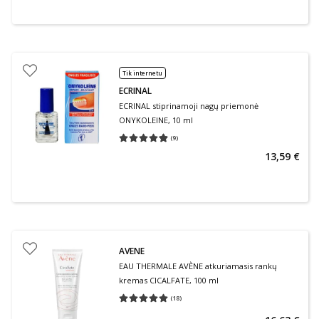
Tik internetu
ECRINAL
ECRINAL stiprinamoji nagų priemonė
ONYKOLEINE, 10 ml
(
9
)
Vidutinis įvertinimas 4.89
Įvertinimų skaičius 9
13,59 €
AVENE
EAU THERMALE AVÈNE atkuriamasis rankų
kremas CICALFATE, 100 ml
(
18
)
Vidutinis įvertinimas 5.00
Įvertinimų skaičius 18