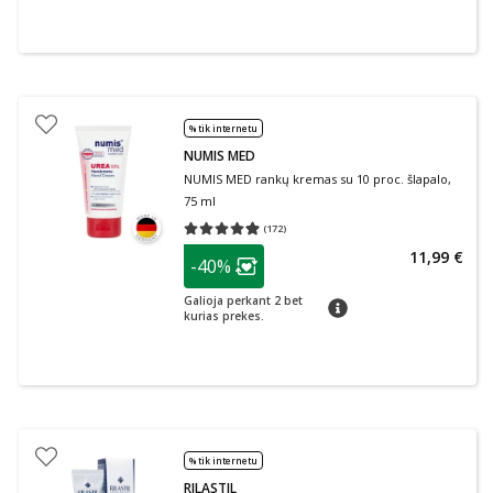
% tik internetu
NUMIS MED
NUMIS MED rankų kremas su 10 proc. šlapalo,
75 ml
(
172
)
Vidutinis įvertinimas 4.90
Įvertinimų skaičius 172
patarimas
11,99 €
-40%
Lojalumo klubo narių nuolaida
:
Galioja perkant 2 bet
patarimas
kurias prekes.
% tik internetu
RILASTIL