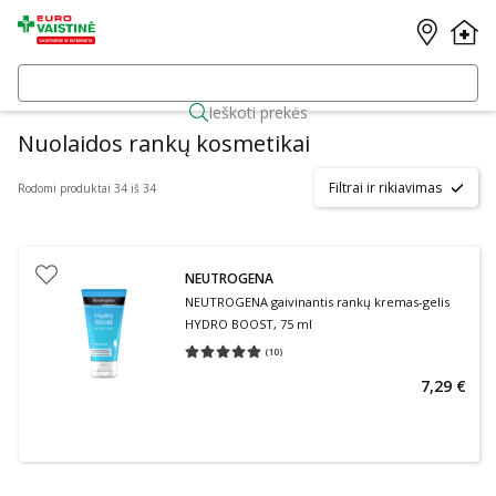
Ieškoti prekės
Nuolaidos rankų kosmetikai
Filtrai ir rikiavimas
Rodomi produktai 34 iš 34
NEUTROGENA
NEUTROGENA gaivinantis rankų kremas-gelis
HYDRO BOOST, 75 ml
(
10
)
Vidutinis įvertinimas 5.00
Įvertinimų skaičius 10
7,29 €