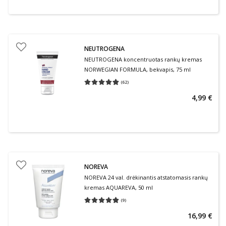
NEUTROGENA
NEUTROGENA koncentruotas rankų kremas
NORWEGIAN FORMULA, bekvapis, 75 ml
(
62
)
Vidutinis įvertinimas 4.82
Įvertinimų skaičius 62
4,99 €
NOREVA
NOREVA 24 val. drėkinantis atstatomasis rankų
kremas AQUAREVA, 50 ml
(
9
)
Vidutinis įvertinimas 4.78
Įvertinimų skaičius 9
16,99 €