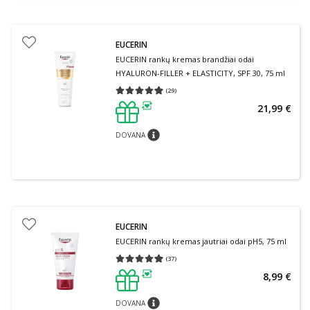
EUCERIN
EUCERIN rankų kremas brandžiai odai
HYALURON-FILLER + ELASTICITY, SPF 30, 75 ml
(
29
)
Vidutinis įvertinimas 4.97
Įvertinimų skaičius 29
21,99 €
patarimas
DOVANA
patarimas
EUCERIN
EUCERIN rankų kremas jautriai odai pH5, 75 ml
(
37
)
Vidutinis įvertinimas 4.97
Įvertinimų skaičius 37
8,99 €
patarimas
DOVANA
patarimas