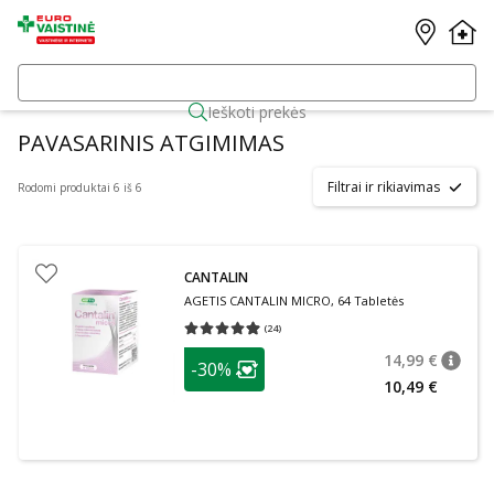
Ieškoti prekės
PAVASARINIS ATGIMIMAS
Filtrai ir rikiavimas
Rodomi produktai 6 iš 6
CANTALIN
AGETIS CANTALIN MICRO, 64 Tabletės
(
24
)
Vidutinis įvertinimas 4.92
Įvertinimų skaičius 24
patarimas
14,99 €
-30%
patari
Įprasta
Lojalumo klubo narių nuolaida
:
10,49 €