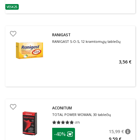
VESK25
patarimas
RANIGAST
RANIGAST S-O-S, 12 kramtomųjų tablečių
3,56 €
ACONITUM
TOTAL POWER WOMAN, 30 tablečių
(
37
)
Vidutinis įvertinimas 4.78
Įvertinimų skaičius 37
patarimas
15,99 €
-40%
patari
Įprasta
Lojalumo klubo narių nuolaida
:
9,59 €