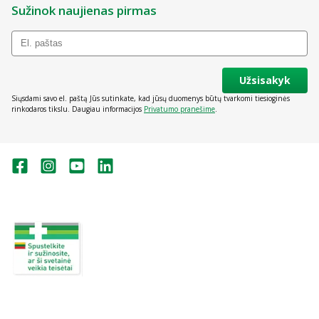
Sužinok naujienas pirmas
Užsisakyk
Siųsdami savo el. paštą Jūs sutinkate, kad jūsų duomenys būtų tvarkomi tiesioginės
rinkodaros tikslu. Daugiau informacijos
Privatumo pranešime
.
Valstybinė vaistų kontrolės tarnyba
prie Lietuvos Respublikos sveikatos
apsaugos ministerijos:
Studentų g. 45A, Vilnius
+370 5 263 9264
vvkt@vvkt.lt
https://www.vvkt.lt