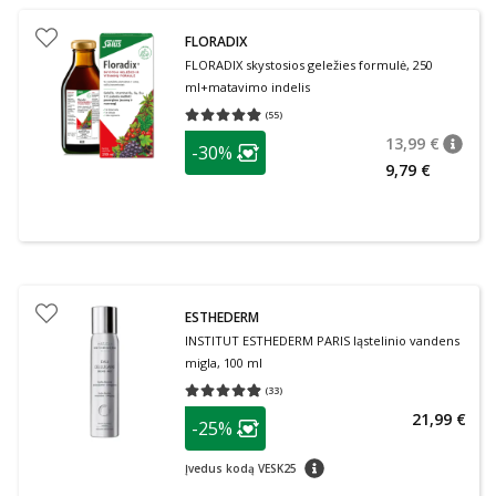
FLORADIX
FLORADIX skystosios geležies formulė, 250
ml+matavimo indelis
(
55
)
Vidutinis įvertinimas 4.89
Įvertinimų skaičius 55
patarimas
13,99 €
-30%
patari
Įprasta
Lojalumo klubo narių nuolaida
:
9,79 €
ESTHEDERM
INSTITUT ESTHEDERM PARIS ląstelinio vandens
migla, 100 ml
(
33
)
Vidutinis įvertinimas 4.88
Įvertinimų skaičius 33
patarimas
21,99 €
-25%
Lojalumo klubo narių nuolaida
:
patarimas
Įvedus kodą VESK25