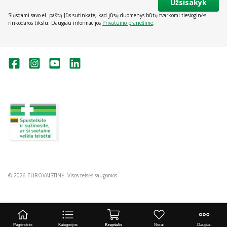
Užsisakyk
Siųsdami savo el. paštą Jūs sutinkate, kad jūsų duomenys būtų tvarkomi tiesioginės
rinkodaros tikslu. Daugiau informacijos
Privatumo pranešime
.
Valstybinė vaistų kontrolės tarnyba
prie Lietuvos Respublikos sveikatos
apsaugos ministerijos:
Studentų g. 45A, Vilnius
+370 5 263 9264
vvkt@vvkt.lt
https://www.vvkt.lt
© 2026 EUROVAISTINĖ. Visos teisės saugomos.
Pagrindinis
Kategorijos
Krepšelis
Norai
Daugiau