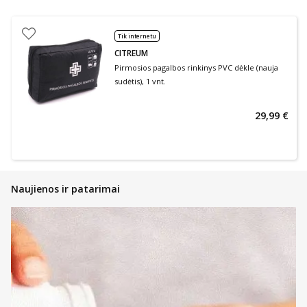
Tik internetu
CITREUM
Pirmosios pagalbos rinkinys PVC dėkle (nauja
sudėtis), 1 vnt.
29,99 €
Naujienos ir patarimai