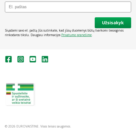
Užsisakyk
Siųsdami savo el. paštą Jūs sutinkate, kad jūsų duomenys būtų tvarkomi tiesioginės
rinkodaros tikslu. Daugiau informacijos
Privatumo pranešime
.
Valstybinė vaistų kontrolės tarnyba
prie Lietuvos Respublikos sveikatos
apsaugos ministerijos:
Studentų g. 45A, Vilnius
+370 5 263 9264
vvkt@vvkt.lt
https://www.vvkt.lt
© 2026 EUROVAISTINĖ. Visos teisės saugomos.