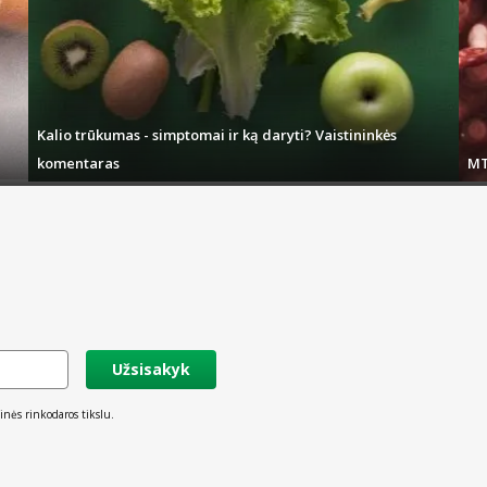
Kalio trūkumas - simptomai ir ką daryti? Vaistininkės
komentaras
MT
Užsisakyk
inės rinkodaros tikslu.