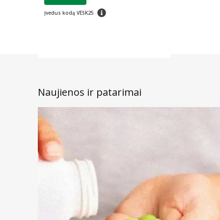
patarimas
Įvedus kodą VESK25
Naujienos ir patarimai