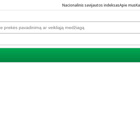
Nacionalinis savijautos indeksas
Apie mus
Ka