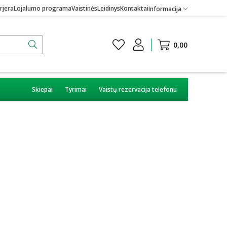
rjera
Lojalumo programa
Vaistinės
Leidinys
Kontaktai
Informacija
0,00
Skiepai
Tyrimai
Vaistų rezervacija telefonu