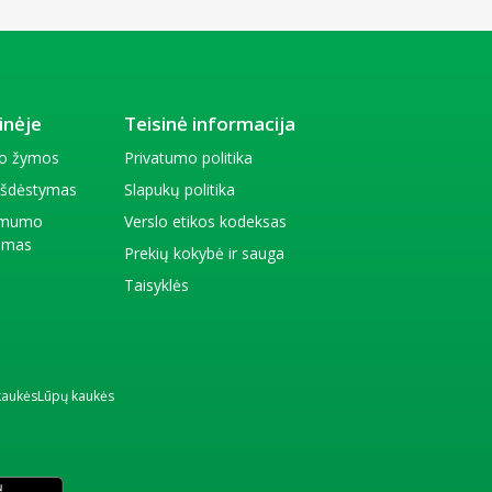
inėje
Teisinė informacija
io žymos
Privatumo politika
 išdėstymas
Slapukų politika
amumo
Verslo etikos kodeksas
kimas
Prekių kokybė ir sauga
Taisyklės
kaukės
Lūpų kaukės