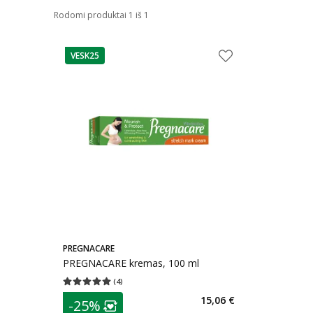
Rodomi produktai 1 iš 1
VESK25
patarimas
PREGNACARE
PREGNACARE kremas, 100 ml
(
4
)
Vidutinis įvertinimas 5.00
Įvertinimų skaičius 4
patarimas
15,06 €
-25%
Lojalumo klubo narių nuolaida
: