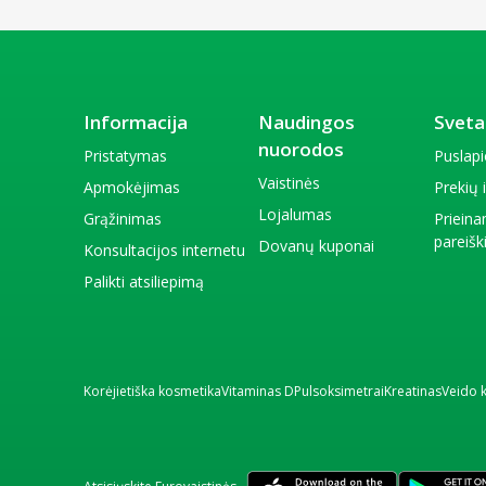
Informacija
Naudingos
Sveta
nuorodos
Pristatymas
Puslap
Vaistinės
Apmokėjimas
Prekių
Lojalumas
Grąžinimas
Priein
pareiš
Dovanų kuponai
Konsultacijos internetu
Palikti atsiliepimą
Korėjietiška kosmetika
Vitaminas D
Pulsoksimetrai
Kreatinas
Veido 