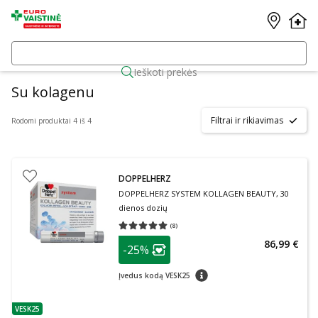
Ieškoti prekės
Su kolagenu
Filtrai ir rikiavimas
Rodomi produktai 4 iš 4
DOPPELHERZ
DOPPELHERZ SYSTEM KOLLAGEN BEAUTY, 30
dienos dozių
(
8
)
Vidutinis įvertinimas 5.00
Įvertinimų skaičius 8
patarimas
86,99 €
-25%
Lojalumo klubo narių nuolaida
:
patarimas
Įvedus kodą VESK25
VESK25
patarimas