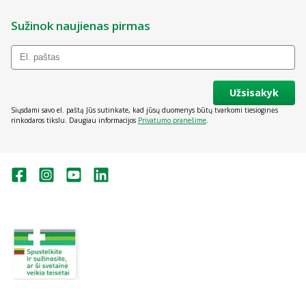
Sužinok naujienas pirmas
Užsisakyk
Siųsdami savo el. paštą Jūs sutinkate, kad jūsų duomenys būtų tvarkomi tiesioginės
rinkodaros tikslu. Daugiau informacijos
Privatumo pranešime
.
Valstybinė vaistų kontrolės tarnyba
prie Lietuvos Respublikos sveikatos
apsaugos ministerijos:
Studentų g. 45A, Vilnius
+370 5 263 9264
vvkt@vvkt.lt
https://www.vvkt.lt