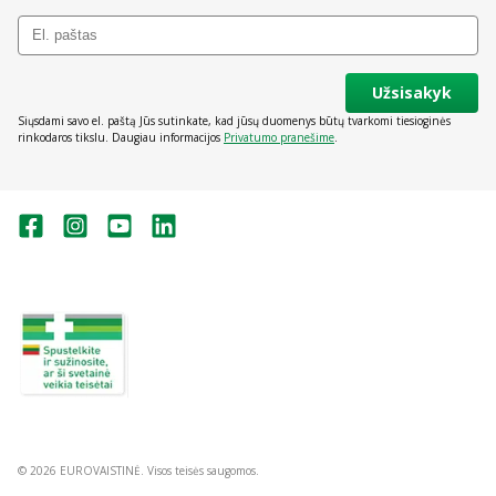
Užsisakyk
Siųsdami savo el. paštą Jūs sutinkate, kad jūsų duomenys būtų tvarkomi tiesioginės
rinkodaros tikslu. Daugiau informacijos
Privatumo pranešime
.
Valstybinė vaistų kontrolės tarnyba
prie Lietuvos Respublikos sveikatos
apsaugos ministerijos:
Studentų g. 45A, Vilnius
+370 5 263 9264
vvkt@vvkt.lt
https://www.vvkt.lt
© 2026 EUROVAISTINĖ. Visos teisės saugomos.