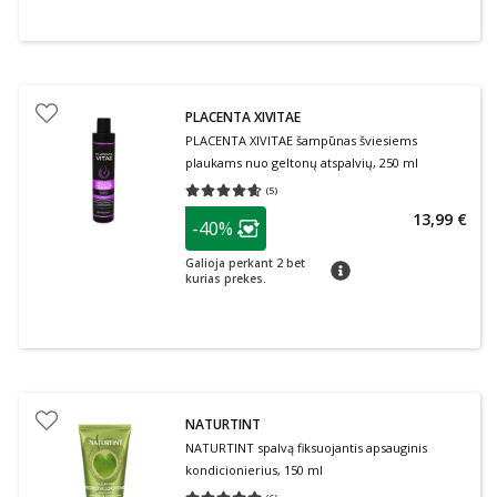
PLACENTA XIVITAE
PLACENTA XIVITAE šampūnas šviesiems
plaukams nuo geltonų atspalvių, 250 ml
(
5
)
Vidutinis įvertinimas 4.60
Įvertinimų skaičius 5
patarimas
13,99 €
-40%
Lojalumo klubo narių nuolaida
:
Galioja perkant 2 bet
patarimas
kurias prekes.
NATURTINT
NATURTINT spalvą fiksuojantis apsauginis
kondicionierius, 150 ml