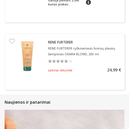
Galioja perkant 2 bet
patarimas
kurias prekes.
RENE FURTERER
RENE FURTERER ryškinamasis šviesių plaukų
šampūnas OKARA BLOND, 200 ml
(
1
)
Vidutinis įvertinimas 5.00
Įvertinimų skaičius 1
24,99 €
Laikinai neturime
Naujienos ir patarimai