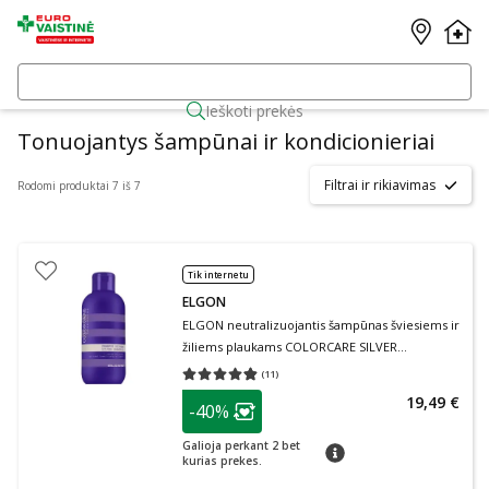
Ieškoti prekės
Tonuojantys šampūnai ir kondicionieriai
Filtrai ir rikiavimas
Rodomi produktai 7 iš 7
Tik internetu
ELGON
ELGON neutralizuojantis šampūnas šviesiems ir
žiliems plaukams COLORCARE SILVER
SHAMPOO, 300 ml
(
11
)
Vidutinis įvertinimas 4.82
Įvertinimų skaičius 11
patarimas
19,49 €
-40%
Lojalumo klubo narių nuolaida
:
Galioja perkant 2 bet
patarimas
kurias prekes.