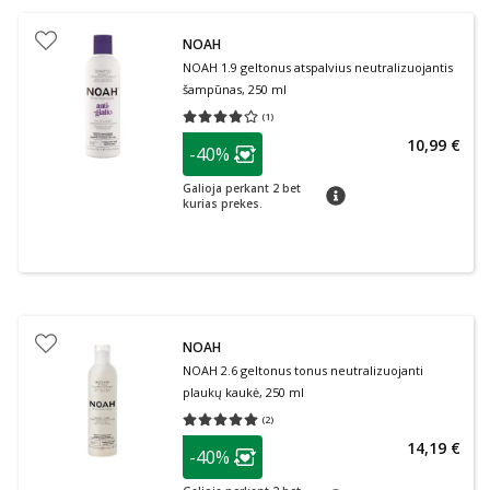
NOAH
NOAH 1.9 geltonus atspalvius neutralizuojantis
šampūnas, 250 ml
(
1
)
Vidutinis įvertinimas 4.00
Įvertinimų skaičius 1
patarimas
10,99 €
-40%
Lojalumo klubo narių nuolaida
:
Galioja perkant 2 bet
patarimas
kurias prekes.
NOAH
NOAH 2.6 geltonus tonus neutralizuojanti
plaukų kaukė, 250 ml
(
2
)
Vidutinis įvertinimas 5.00
Įvertinimų skaičius 2
patarimas
14,19 €
-40%
Lojalumo klubo narių nuolaida
: