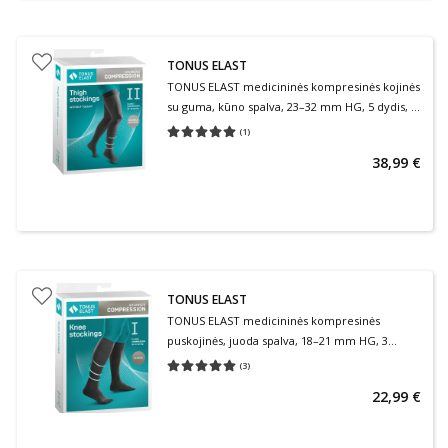
TONUS ELAST
TONUS ELAST medicininės kompresinės kojinės
su guma, kūno spalva, 23–32 mm HG, 5 dydis, 2
ūgis, 2 klasė, 1 pora
(
1
)
Vidutinis įvertinimas 5.00
Įvertinimų skaičius 1
38,99 €
TONUS ELAST
TONUS ELAST medicininės kompresinės
puskojinės, juoda spalva, 18–21 mm HG, 3
dydis, 1 ūgis, 1 klasė, 1 pora
(
3
)
Vidutinis įvertinimas 5.00
Įvertinimų skaičius 3
22,99 €