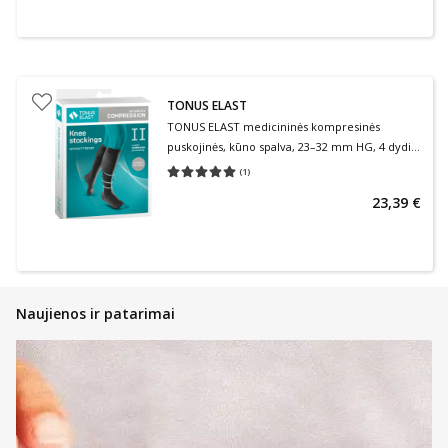
TONUS ELAST
TONUS ELAST medicininės kompresinės
puskojinės, kūno spalva, 23–32 mm HG, 4 dydis,
2 ūgis, 2 klasė, 1 pora
(
1
)
Vidutinis įvertinimas 5.00
Įvertinimų skaičius 1
23,39 €
Naujienos ir patarimai