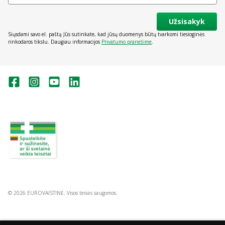
Užsisakyk
Siųsdami savo el. paštą Jūs sutinkate, kad jūsų duomenys būtų tvarkomi tiesioginės
rinkodaros tikslu. Daugiau informacijos
Privatumo pranešime
.
Valstybinė vaistų kontrolės tarnyba
prie Lietuvos Respublikos sveikatos
apsaugos ministerijos:
Studentų g. 45A, Vilnius
+370 5 263 9264
vvkt@vvkt.lt
https://www.vvkt.lt
© 2026 EUROVAISTINĖ. Visos teisės saugomos.