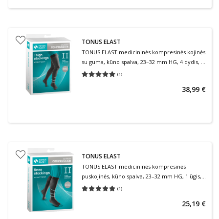
TONUS ELAST
TONUS ELAST medicininės kompresinės kojinės
su guma, kūno spalva, 23–32 mm HG, 4 dydis, 2
ūgis, 2 klasė, 1 pora
(
1
)
Vidutinis įvertinimas 5.00
Įvertinimų skaičius 1
38,99 €
TONUS ELAST
TONUS ELAST medicininės kompresinės
puskojinės, kūno spalva, 23–32 mm HG, 1 ūgis, 3
dydis, 2 klasė, 1 pora
(
1
)
Vidutinis įvertinimas 5.00
Įvertinimų skaičius 1
25,19 €