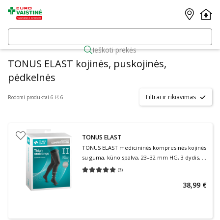
Ieškoti prekės
TONUS ELAST kojinės, puskojinės,
pėdkelnės
Filtrai ir rikiavimas
Rodomi produktai 6 iš 6
TONUS ELAST
TONUS ELAST medicininės kompresinės kojinės
su guma, kūno spalva, 23–32 mm HG, 3 dydis, 1
ūgio, 2 klasė, 1 pora
(
3
)
Vidutinis įvertinimas 5.00
Įvertinimų skaičius 3
38,99 €