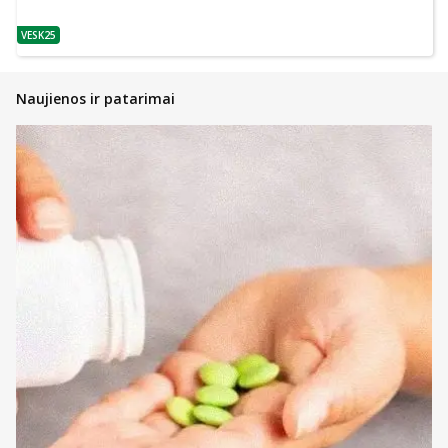
VESK25
patarimas
Naujienos ir patarimai