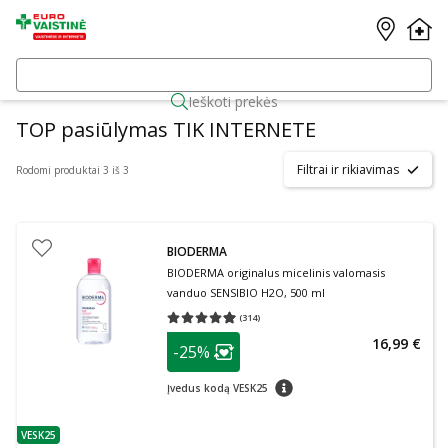
Ieškoti prekės
TOP pasiūlymas TIK INTERNETE
Filtrai ir rikiavimas
Rodomi produktai 3 iš 3
BIODERMA
BIODERMA originalus micelinis valomasis
vanduo SENSIBIO H2O, 500 ml
(
314
)
Vidutinis įvertinimas 4.97
Įvertinimų skaičius 314
patarimas
16,99 €
-25%
Lojalumo klubo narių nuolaida
:
patarimas
Įvedus kodą VESK25
VESK25
patarimas