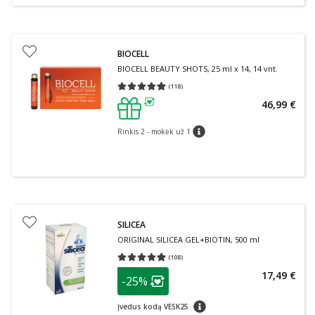
BIOCELL
BIOCELL BEAUTY SHOTS, 25 ml x 14, 14 vnt.
(
118
)
Vidutinis įvertinimas 4.98
Įvertinimų skaičius 118
46,99 €
patarimas
Rinkis 2 - mokėk už 1
patarimas
SILICEA
ORIGINAL SILICEA GEL+BIOTIN, 500 ml
(
108
)
Vidutinis įvertinimas 4.97
Įvertinimų skaičius 108
patarimas
17,49 €
-25%
Lojalumo klubo narių nuolaida
:
patarimas
Įvedus kodą VESK25