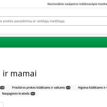
Nacionalinis savijautos indeksas
Apie mus
Ka
 ir mamai
Priežiūros prekės kūdikiams ir vaikams
Higiena kūdikiams ir
129
214
Naujagimio kraitelis
161