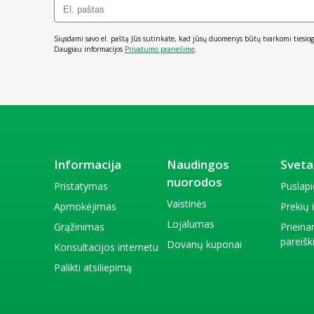
Siųsdami savo el. paštą Jūs sutinkate, kad jūsų duomenys būtų tvarkomi tiesiog
Daugiau informacijos
Privatumo pranešime
.
Informacija
Naudingos
Sveta
nuorodos
Pristatymas
Puslap
Vaistinės
Apmokėjimas
Prekių
Lojalumas
Grąžinimas
Priein
pareiš
Dovanų kuponai
Konsultacijos internetu
Palikti atsiliepimą