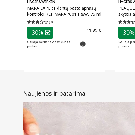
HAGER&WERKEN
HAGER&W
MARA EXPERT dantų pasta apnašų
PLAQUE 
kontrolei REF MARAPC01 H&W, 75 ml
skystis 
H&W, 50
(
3
)
Vidutinis įvertinimas 3.33
Įvertinimų skaičius 3
Vidutinis 
patarimas
patarim
11,99 €
-30%
-30%
Lojalumo klubo narių nuolaida
:
L
Galioja perkant 2 bet kurias
Galioja pe
patarimas
prekes.
prekes.
Naujienos ir patarimai