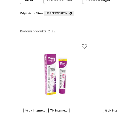
Valyti visus filtrus
HAGER&WERKEN
Rodomi produktai 2 iš 2
% tik internetu
Tik internetu
% tik int