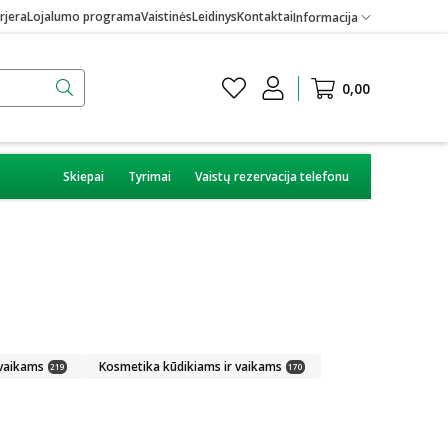
rjera
Lojalumo programa
Vaistinės
Leidinys
Kontaktai
Informacija
0,00
Skiepai
Tyrimai
Vaistų rezervacija telefonu
 vaikams
Kosmetika kūdikiams ir vaikams
219
170