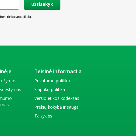
Užsisakyk
inės rinkodaros tikslu.
inėje
Teisinė informacija
io žymos
Privatumo politika
 išdėstymas
Slapukų politika
amumo
Verslo etikos kodeksas
kimas
Prekių kokybė ir sauga
Taisyklės