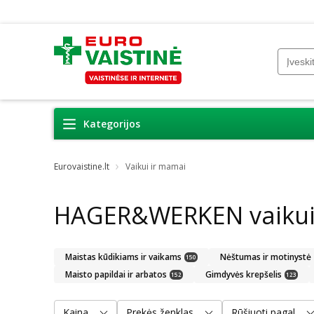
Kategorijos
Eurovaistine.lt
Vaikui ir mamai
HAGER&WERKEN vaikui
Maistas kūdikiams ir vaikams
Nėštumas ir motinystė
150
Maisto papildai ir arbatos
Gimdyvės krepšelis
152
123
Kaina
Prekės ženklas
Rūšiuoti pagal