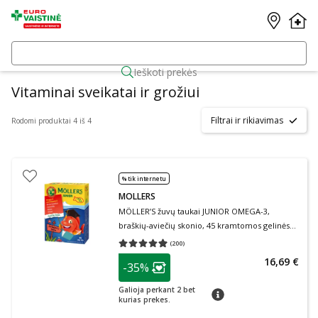
Ieškoti prekės
Vitaminai sveikatai ir grožiui
Filtrai ir rikiavimas
Rodomi produktai 4 iš 4
% tik internetu
MOLLERS
MÖLLER’S žuvų taukai JUNIOR OMEGA-3,
braškių-aviečių skonio, 45 kramtomos gelinės
žuvelės, 45 guminukų
(
200
)
Vidutinis įvertinimas 4.95
Įvertinimų skaičius 200
patarimas
16,69 €
-35%
Lojalumo klubo narių nuolaida
:
Galioja perkant 2 bet
patarimas
kurias prekes.