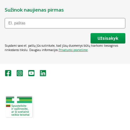
Sužinok naujienas pirmas
Užsisakyk
Siųsdami savo el. paštą Jūs sutinkate, kad jūsų duomenys būtų tvarkomi tiesioginės
rinkodaros tikslu. Daugiau informacijos
Privatumo pranešime
.
Valstybinė vaistų kontrolės tarnyba
prie Lietuvos Respublikos sveikatos
apsaugos ministerijos:
Studentų g. 45A, Vilnius
+370 5 263 9264
vvkt@vvkt.lt
https://www.vvkt.lt