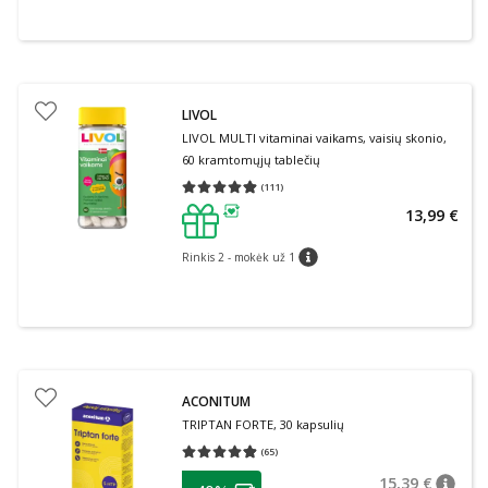
LIVOL
LIVOL MULTI vitaminai vaikams, vaisių skonio,
60 kramtomųjų tablečių
(
111
)
Vidutinis įvertinimas 4.88
Įvertinimų skaičius 111
13,99 €
patarimas
Rinkis 2 - mokėk už 1
patarimas
ACONITUM
TRIPTAN FORTE, 30 kapsulių
(
65
)
Vidutinis įvertinimas 4.86
Įvertinimų skaičius 65
patarimas
15,39 €