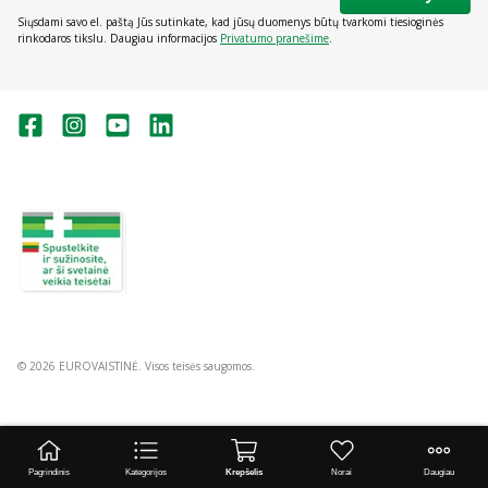
Siųsdami savo el. paštą Jūs sutinkate, kad jūsų duomenys būtų tvarkomi tiesioginės
rinkodaros tikslu. Daugiau informacijos
Privatumo pranešime
.
Valstybinė vaistų kontrolės tarnyba
prie Lietuvos Respublikos sveikatos
apsaugos ministerijos:
Studentų g. 45A, Vilnius
+370 5 263 9264
vvkt@vvkt.lt
https://www.vvkt.lt
© 2026 EUROVAISTINĖ. Visos teisės saugomos.
Pagrindinis
Kategorijos
Krepšelis
Norai
Daugiau