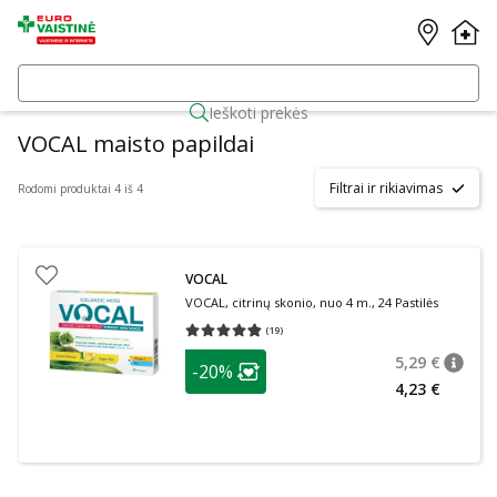
Ieškoti prekės
VOCAL maisto papildai
Filtrai ir rikiavimas
Rodomi produktai 4 iš 4
VOCAL
VOCAL, citrinų skonio, nuo 4 m., 24 Pastilės
(
19
)
Vidutinis įvertinimas 4.79
Įvertinimų skaičius 19
patarimas
5,29 €
-20%
patari
Įprasta
Lojalumo klubo narių nuolaida
:
4,23 €