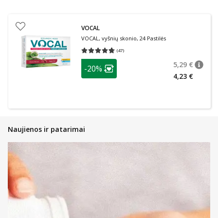
VOCAL
VOCAL, vyšnių skonio, 24 Pastilės
(
47
)
Vidutinis įvertinimas 4.72
Įvertinimų skaičius 47
patarimas
5,29 €
-20%
patari
Įprasta
Lojalumo klubo narių nuolaida
:
4,23 €
Naujienos ir patarimai