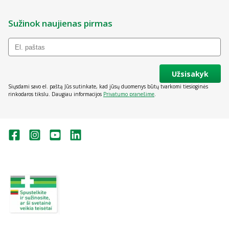
Sužinok naujienas pirmas
Užsisakyk
Siųsdami savo el. paštą Jūs sutinkate, kad jūsų duomenys būtų tvarkomi tiesioginės
rinkodaros tikslu. Daugiau informacijos
Privatumo pranešime
.
Valstybinė vaistų kontrolės tarnyba
prie Lietuvos Respublikos sveikatos
apsaugos ministerijos:
Studentų g. 45A, Vilnius
+370 5 263 9264
vvkt@vvkt.lt
https://www.vvkt.lt