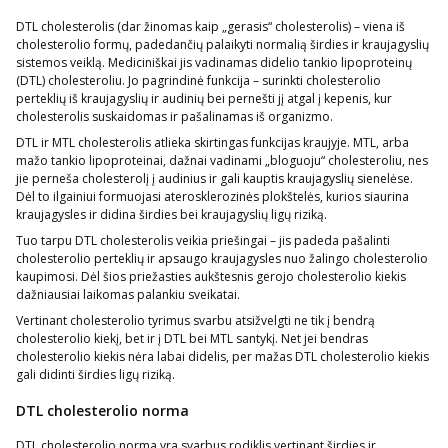
DTL cholesterolis (dar žinomas kaip „gerasis“ cholesterolis) – viena iš
cholesterolio formų, padedančių palaikyti normalią širdies ir kraujagyslių
sistemos veiklą. Mediciniškai jis vadinamas didelio tankio lipoproteinų
(DTL) cholesteroliu. Jo pagrindinė funkcija – surinkti cholesterolio
perteklių iš kraujagyslių ir audinių bei pernešti jį atgal į kepenis, kur
cholesterolis suskaidomas ir pašalinamas iš organizmo.
DTL ir MTL cholesterolis atlieka skirtingas funkcijas kraujyje. MTL, arba
mažo tankio lipoproteinai, dažnai vadinami „bloguoju“ cholesteroliu, nes
jie perneša cholesterolį į audinius ir gali kauptis kraujagyslių sienelėse.
Dėl to ilgainiui formuojasi aterosklerozinės plokštelės, kurios siaurina
kraujagysles ir didina širdies bei kraujagyslių ligų riziką.
Tuo tarpu DTL cholesterolis veikia priešingai – jis padeda pašalinti
cholesterolio perteklių ir apsaugo kraujagysles nuo žalingo cholesterolio
kaupimosi. Dėl šios priežasties aukštesnis gerojo cholesterolio kiekis
dažniausiai laikomas palankiu sveikatai.
Vertinant cholesterolio tyrimus svarbu atsižvelgti ne tik į bendrą
cholesterolio kiekį, bet ir į DTL bei MTL santykį. Net jei bendras
cholesterolio kiekis nėra labai didelis, per mažas DTL cholesterolio kiekis
gali didinti širdies ligų riziką.
DTL cholesterolio norma
DTL cholesterolio norma yra svarbus rodiklis vertinant širdies ir