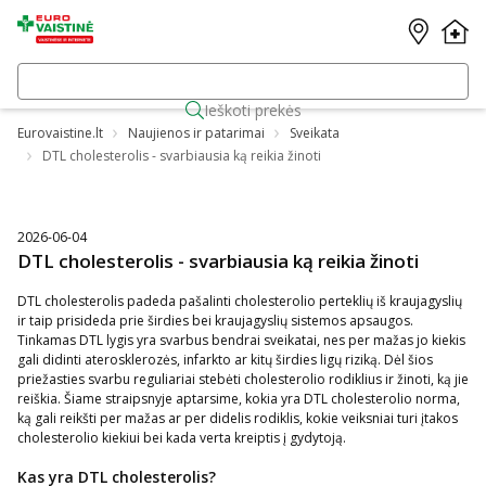
Ieškoti prekės
Eurovaistine.lt
Naujienos ir patarimai
Sveikata
DTL cholesterolis - svarbiausia ką reikia žinoti
2026-06-04
DTL cholesterolis - svarbiausia ką reikia žinoti
DTL cholesterolis padeda pašalinti cholesterolio perteklių iš kraujagyslių
ir taip prisideda prie širdies bei kraujagyslių sistemos apsaugos.
Tinkamas DTL lygis yra svarbus bendrai sveikatai, nes per mažas jo kiekis
gali didinti aterosklerozės, infarkto ar kitų širdies ligų riziką. Dėl šios
priežasties svarbu reguliariai stebėti cholesterolio rodiklius ir žinoti, ką jie
reiškia. Šiame straipsnyje aptarsime, kokia yra DTL cholesterolio norma,
ką gali reikšti per mažas ar per didelis rodiklis, kokie veiksniai turi įtakos
cholesterolio kiekiui bei kada verta kreiptis į gydytoją.
Kas yra DTL cholesterolis?