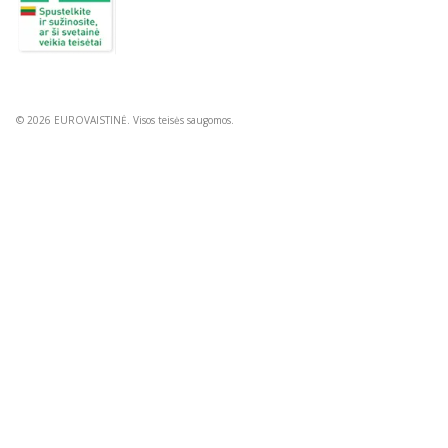
Studentų g. 45A, Vilnius
+370 5 263 9264
vvkt@vvkt.lt
https://www.vvkt.lt
© 2026 EUROVAISTINĖ. Visos teisės saugomos.