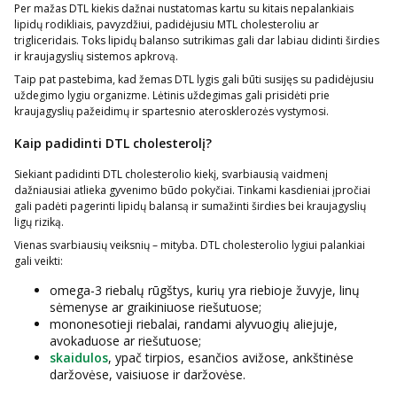
Per mažas DTL kiekis dažnai nustatomas kartu su kitais nepalankiais
lipidų rodikliais, pavyzdžiui, padidėjusiu MTL cholesteroliu ar
trigliceridais. Toks lipidų balanso sutrikimas gali dar labiau didinti širdies
ir kraujagyslių sistemos apkrovą.
Taip pat pastebima, kad žemas DTL lygis gali būti susijęs su padidėjusiu
uždegimo lygiu organizme. Lėtinis uždegimas gali prisidėti prie
kraujagyslių pažeidimų ir spartesnio aterosklerozės vystymosi.
Kaip padidinti DTL cholesterolį?
Siekiant padidinti DTL cholesterolio kiekį, svarbiausią vaidmenį
dažniausiai atlieka gyvenimo būdo pokyčiai. Tinkami kasdieniai įpročiai
gali padėti pagerinti lipidų balansą ir sumažinti širdies bei kraujagyslių
ligų riziką.
Vienas svarbiausių veiksnių – mityba. DTL cholesterolio lygiui palankiai
gali veikti:
omega-3 riebalų rūgštys, kurių yra riebioje žuvyje, linų
sėmenyse ar graikiniuose riešutuose;
mononesotieji riebalai, randami alyvuogių aliejuje,
avokaduose ar riešutuose;
skaidulos
, ypač tirpios, esančios avižose, ankštinėse
daržovėse, vaisiuose ir daržovėse.