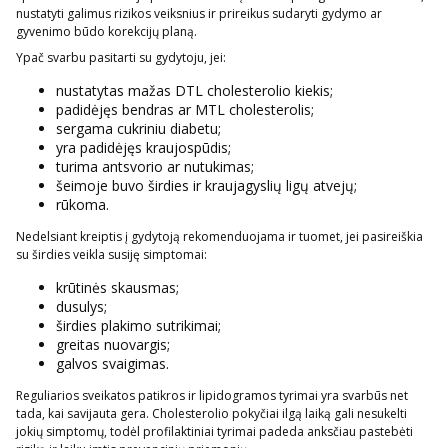
nustatyti galimus rizikos veiksnius ir prireikus sudaryti gydymo ar
gyvenimo būdo korekcijų planą.
Ypač svarbu pasitarti su gydytoju, jei:
nustatytas mažas DTL cholesterolio kiekis;
padidėjęs bendras ar MTL cholesterolis;
sergama cukriniu diabetu;
yra padidėjęs kraujospūdis;
turima antsvorio ar nutukimas;
šeimoje buvo širdies ir kraujagyslių ligų atvejų;
rūkoma.
Nedelsiant kreiptis į gydytoją rekomenduojama ir tuomet, jei pasireiškia
su širdies veikla susiję simptomai:
krūtinės skausmas;
dusulys;
širdies plakimo sutrikimai;
greitas nuovargis;
galvos svaigimas.
Reguliarios sveikatos patikros ir lipidogramos tyrimai yra svarbūs net
tada, kai savijauta gera. Cholesterolio pokyčiai ilgą laiką gali nesukelti
jokių simptomų, todėl profilaktiniai tyrimai padeda anksčiau pastebėti