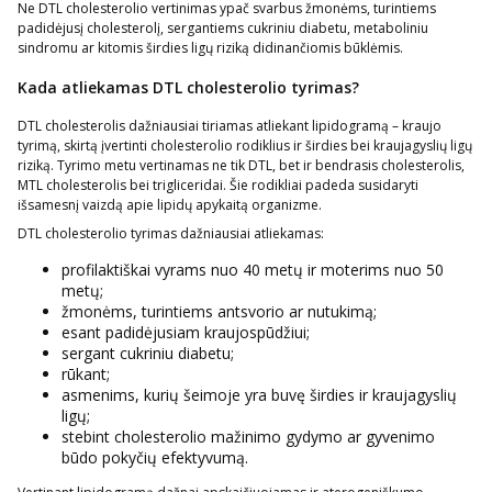
Ne DTL cholesterolio vertinimas ypač svarbus žmonėms, turintiems
padidėjusį cholesterolį, sergantiems cukriniu diabetu, metaboliniu
sindromu ar kitomis širdies ligų riziką didinančiomis būklėmis.
Kada atliekamas DTL cholesterolio tyrimas?
DTL cholesterolis dažniausiai tiriamas atliekant lipidogramą – kraujo
tyrimą, skirtą įvertinti cholesterolio rodiklius ir širdies bei kraujagyslių ligų
riziką. Tyrimo metu vertinamas ne tik DTL, bet ir bendrasis cholesterolis,
MTL cholesterolis bei trigliceridai. Šie rodikliai padeda susidaryti
išsamesnį vaizdą apie lipidų apykaitą organizme.
DTL cholesterolio tyrimas dažniausiai atliekamas:
profilaktiškai vyrams nuo 40 metų ir moterims nuo 50
metų;
žmonėms, turintiems antsvorio ar nutukimą;
esant padidėjusiam kraujospūdžiui;
sergant cukriniu diabetu;
rūkant;
asmenims, kurių šeimoje yra buvę širdies ir kraujagyslių
ligų;
stebint cholesterolio mažinimo gydymo ar gyvenimo
būdo pokyčių efektyvumą.