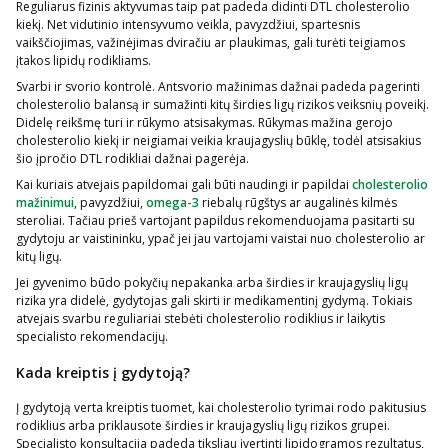
Reguliarus fizinis aktyvumas taip pat padeda didinti DTL cholesterolio
kiekį. Net vidutinio intensyvumo veikla, pavyzdžiui, spartesnis
vaikščiojimas, važinėjimas dviračiu ar plaukimas, gali turėti teigiamos
įtakos lipidų rodikliams.
Svarbi ir svorio kontrolė. Antsvorio mažinimas dažnai padeda pagerinti
cholesterolio balansą ir sumažinti kitų širdies ligų rizikos veiksnių poveikį.
Didelę reikšmę turi ir rūkymo atsisakymas. Rūkymas mažina gerojo
cholesterolio kiekį ir neigiamai veikia kraujagyslių būklę, todėl atsisakius
šio įpročio DTL rodikliai dažnai pagerėja.
Kai kuriais atvejais papildomai gali būti naudingi ir papildai
cholesterolio
mažinimui
, pavyzdžiui,
omega-3
riebalų rūgštys ar augalinės kilmės
steroliai. Tačiau prieš vartojant papildus rekomenduojama pasitarti su
gydytoju ar vaistininku, ypač jei jau vartojami vaistai nuo cholesterolio ar
kitų ligų.
Jei gyvenimo būdo pokyčių nepakanka arba širdies ir kraujagyslių ligų
rizika yra didelė, gydytojas gali skirti ir medikamentinį gydymą. Tokiais
atvejais svarbu reguliariai stebėti cholesterolio rodiklius ir laikytis
specialisto rekomendacijų.
Kada kreiptis į gydytoją?
Į gydytoją verta kreiptis tuomet, kai cholesterolio tyrimai rodo pakitusius
rodiklius arba priklausote širdies ir kraujagyslių ligų rizikos grupei.
Specialisto konsultacija padeda tiksliau įvertinti lipidogramos rezultatus,