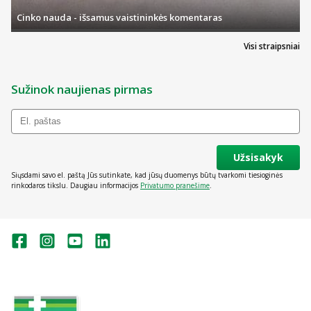
Cinko nauda - išsamus vaistininkės komentaras
Visi straipsniai
Sužinok naujienas pirmas
Užsisakyk
Siųsdami savo el. paštą Jūs sutinkate, kad jūsų duomenys būtų tvarkomi tiesioginės
rinkodaros tikslu. Daugiau informacijos
Privatumo pranešime
.
Valstybinė vaistų kontrolės tarnyba
prie Lietuvos Respublikos sveikatos
apsaugos ministerijos: