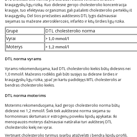
kraujagyslių ligų riziką. Kuo didesnė gerojo cholesterolio koncentracija
kraujyje, tuo efektyviau organizmas gali pašalinti cholesterolio perteklių iš
kraujagyslių. Dėl šios priežasties aukštesnis DTL lygis dažniausiai
siejamas su mažesne aterosklerozės, infarkto ir kitų širdies ligų rizika.
Grupė
DTL cholesterolio norma
Vyrai
> 1,0 mmol/l
Moterys
> 1,2 mmol/l
DTL norma vyrams
Vyrams rekomenduojama, kad DTL cholesterolio kiekis būtų didesnis nei
1,0 mmol/l. Mažesnis rodiklis gali būti susijęs su didesne širdies ir
kraujagyslių ligų rizika, ypač jei kartu padidėjęs MTL cholesterolis ar
bendras cholesterolio kiekis.
DTL norma moterims
Moterims rekomenduojama, kad gerojo cholesterolio norma būtų
didesnė nei 1,2 mmol/l. Šiek tiek aukštesnė norma siejama su
hormoniniais skirtumais ir estrogenų poveikiu lipidų apykaitai. Iki
menopauzės moterys dažniausiai natūraliai turi aukštesnį DTL
cholesterolio kiekį nei vyrai.
Vertinant cholesterolio tyrimus svarbu atsižvelgti į bendrą lipidų profilį,