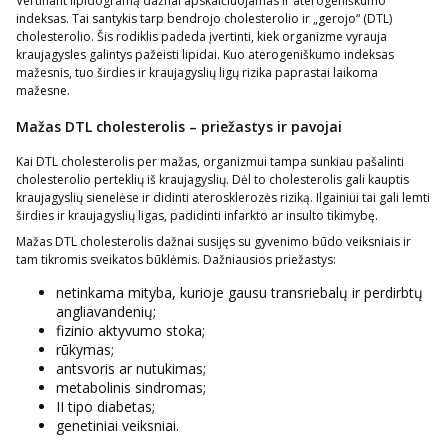
Vertinant lipidogramą dažnai apskaičiuojamas ir aterogeniškumo
indeksas. Tai santykis tarp bendrojo cholesterolio ir „gerojo“ (DTL)
cholesterolio. Šis rodiklis padeda įvertinti, kiek organizme vyrauja
kraujagysles galintys pažeisti lipidai. Kuo aterogeniškumo indeksas
mažesnis, tuo širdies ir kraujagyslių ligų rizika paprastai laikoma
mažesne.
Mažas DTL cholesterolis – priežastys ir pavojai
Kai DTL cholesterolis per mažas, organizmui tampa sunkiau pašalinti
cholesterolio perteklių iš kraujagyslių. Dėl to cholesterolis gali kauptis
kraujagyslių sienelėse ir didinti aterosklerozės riziką. Ilgainiui tai gali lemti
širdies ir kraujagyslių ligas, padidinti infarkto ar insulto tikimybę.
Mažas DTL cholesterolis dažnai susijęs su gyvenimo būdo veiksniais ir
tam tikromis sveikatos būklėmis. Dažniausios priežastys:
netinkama mityba, kurioje gausu transriebalų ir perdirbtų
angliavandenių;
fizinio aktyvumo stoka;
rūkymas;
antsvoris ar nutukimas;
metabolinis sindromas;
II tipo diabetas;
genetiniai veiksniai.