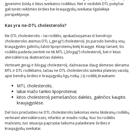
gyvenimo būdą ir kitus sveikatos rodiklius. Net ir nedideli DTL pokyčiai
gali turėti reikšmės širdies bei kraujagyslių sveikatai ilgalaikėje
perspektyvoje.
Kas yra ne-DTL cholesterolis?
Ne DTL cholesterolis – tai rodiklis, apskaičiuojamas iš bendrojo
cholesterolio atėmus DTL („gerąjį“) cholesterolį. Jis parodo bendrą visų
kraujagysles galinčių žaloti lipoproteinų kiekį kraujyje. Kitaip tariant, šis
rodiklis padeda įvertinti ne tik MTL („blogąjį“) cholesterolį, bet ir kitas
aterosklerozę skatinančias daleles.
Vertinant gerąjį ir blogąjį cholesterolį, dažniausiai daug dėmesio skiriama
MTL ir DTL rodikliams, tačiau ne DTL cholesterolis suteikia platesnį vaizdą
apie bendrą širdies ir kraujagyslių ligų riziką. Į šį rodiklį įtraukiami:
MTL cholesterolis;
labai mažo tankio lipoproteinai;
kitos cholesterolį pernešančios dalelės, galinčios kauptis
kraujagyslėse.
Dėl šios priežasties ne DTL cholesterolis laikomas vienu tikslesnių rodiklių
vertinant aterosklerozės, infarkto ar insulto riziką. Kuo šis rodiklis
mažesnis, tuo situacija paprastai laikoma palankesne širdies ir
kraujagyslių sveikatai.