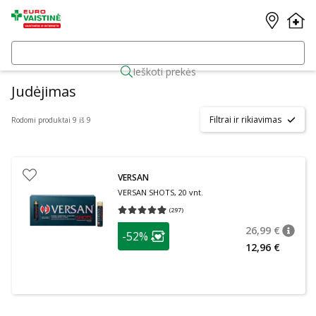
Ieškoti prekės
Judėjimas
Filtrai ir rikiavimas
Rodomi produktai 9 iš 9
VERSAN
VERSAN SHOTS, 20 vnt.
(
297
)
Vidutinis įvertinimas 4.93
Įvertinimų skaičius 297
patarimas
26,99 €
-52%
patari
Įprasta
Lojalumo klubo narių nuolaida
:
12,96 €