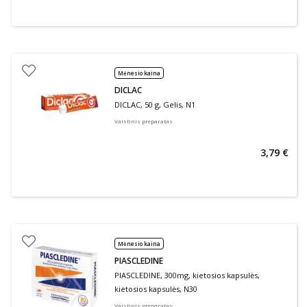
Mėnesio kaina
DICLAC
DICLAC, 50 g, Gelis, N1
Vaistinis preparatas
3,79 €
Mėnesio kaina
PIASCLEDINE
PIASCLEDINE, 300mg, kietosios kapsulės,
kietosios kapsulės, N30
Vaistinis preparatas