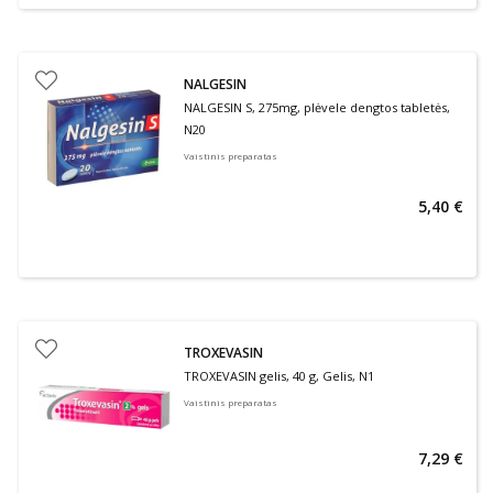
NALGESIN
NALGESIN S, 275mg, plėvele dengtos tabletės,
N20
Vaistinis preparatas
5,40 €
TROXEVASIN
TROXEVASIN gelis, 40 g, Gelis, N1
Vaistinis preparatas
7,29 €