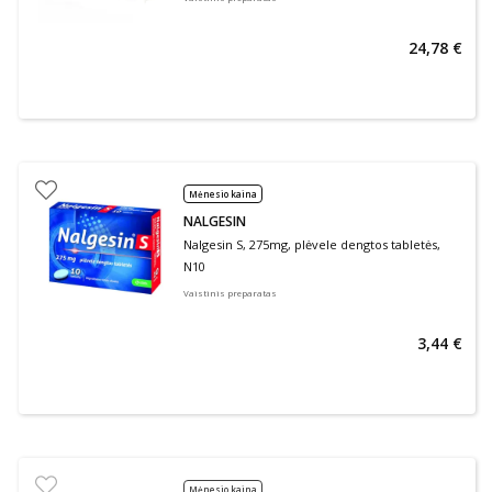
24,78 €
Mėnesio kaina
NALGESIN
Nalgesin S, 275mg, plėvele dengtos tabletės,
N10
Vaistinis preparatas
3,44 €
Mėnesio kaina