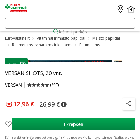
Ieškoti prekės
Eurovaistine.lt
Vitaminai ir maisto papildai
Maisto papildai
Raumenims, sąnariams ir kaulams
Raumenims
-52%
VERSAN SHOTS, 20 vnt.
VERSAN
(
297
)
12,96 €
26,99 €
patarimas
Lojalumo klubo kaina
:
12,96 €
patarimas
Įprasta kaina
:
26,99 €
patarim
Į krepšelį
Kaina elektroninėje parduotuvėje gali skirtis nuo prekių kainų vaistinėse.
Realios prekės