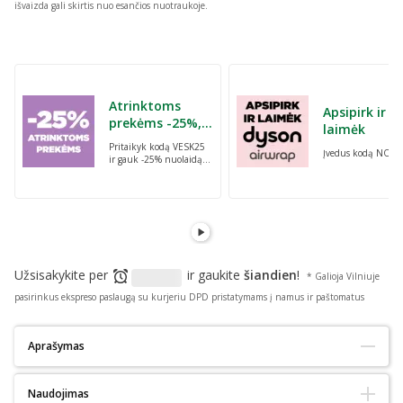
išvaizda gali skirtis nuo esančios nuotraukoje.
Praleisti karuselę
Atrinktoms
Apsipirk ir
prekėms -25%,
laimėk
perkant dvi bet
Pritaikyk kodą VESK25
Įvedus kodą NORI
kurias prekes su
ir gauk -25% nuolaidą
kodu: VESK25
atrinktoms
prekėms, perkant dvi
bet kurias prekes
Užsisakykite per
ir gaukite
šiandien
!
* Galioja Vilniuje
pasirinkus ekspreso paslaugą su kurjeriu DPD pristatymams į namus ir paštomatus
Aprašymas
Tinka alergiškiems:
Ne
Naudojimas
Tinka diabetikams:
Taip