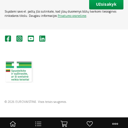
Užsisakyk
Siųsdami savo el. paštą Jūs sutinkate, kad jūsų duomenys būtų tvarkomi tiesioginės
rinkodaros tikslu. Daugiau informacijos
Privatumo pranešime
.
Valstybinė vaistų kontrolės tarnyba
prie Lietuvos Respublikos sveikatos
apsaugos ministerijos:
Studentų g. 45A, Vilnius
+370 5 263 9264
vvkt@vvkt.lt
https://www.vvkt.lt
© 2026 EUROVAISTINĖ. Visos teisės saugomos.