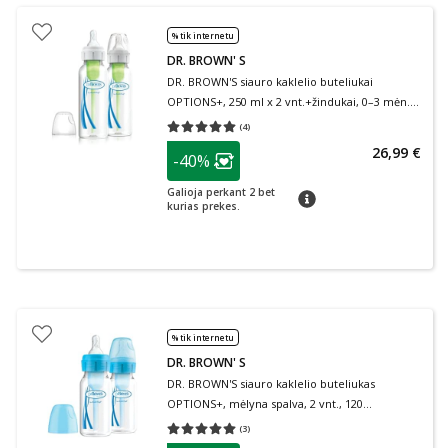
% tik internetu
DR. BROWN' S
DR. BROWN'S siauro kaklelio buteliukai
OPTIONS+, 250 ml x 2 vnt.+žindukai, 0–3 mėn.,
2 vnt., + valymo šepetėlis, 1 vnt.
(
4
)
Vidutinis įvertinimas 5.00
Įvertinimų skaičius 4
patarimas
26,99 €
-40%
Lojalumo klubo narių nuolaida
:
Galioja perkant 2 bet
patarimas
kurias prekes.
% tik internetu
DR. BROWN' S
DR. BROWN'S siauro kaklelio buteliukas
OPTIONS+, mėlyna spalva, 2 vnt., 120
ml+žindukas, 0–3 mėn., 2 vnt., + valymo
(
3
)
Vidutinis įvertinimas 5.00
Įvertinimų skaičius 3
šepetėlis, 1 vnt.