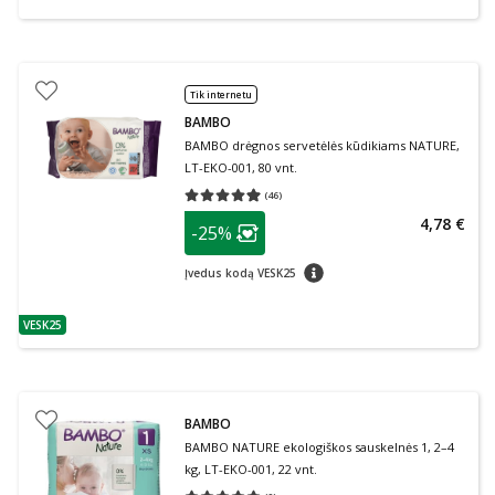
Tik internetu
BAMBO
BAMBO drėgnos servetėlės kūdikiams NATURE,
LT-EKO-001, 80 vnt.
(
46
)
Vidutinis įvertinimas 4.93
Įvertinimų skaičius 46
patarimas
4,78 €
-25%
Lojalumo klubo narių nuolaida
:
patarimas
Įvedus kodą VESK25
VESK25
patarimas
BAMBO
BAMBO NATURE ekologiškos sauskelnės 1, 2–4
kg, LT-EKO-001, 22 vnt.