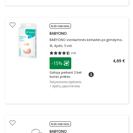
% tik internetu
BABYONO
BABYONO vienkartinės kelnaitės po gimdymo,
XL dydis, 5 vnt.
(
13
)
Vidutinis įvertinimas 4.46
Įvertinimų skaičius 13
patarimas
4,69 €
-15%
Lojalumo klubo narių nuolaida
:
Galioja perkant 2 bet
patarimas
kurias prekes.
Pažymėtiems dydžiams
1 dydžių pasirinkimas
% tik internetu
BABYONO