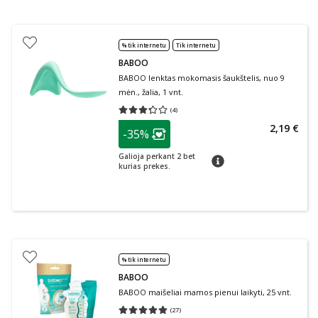
% tik internetu
Tik internetu
BABOO
BABOO lenktas mokomasis šaukštelis, nuo 9
mėn., žalia, 1 vnt.
(
4
)
Vidutinis įvertinimas 3.25
Įvertinimų skaičius 4
patarimas
2,19 €
-35%
Lojalumo klubo narių nuolaida
:
Galioja perkant 2 bet
patarimas
kurias prekes.
% tik internetu
BABOO
BABOO maišeliai mamos pienui laikyti, 25 vnt.
(
27
)
Vidutinis įvertinimas 5.00
Įvertinimų skaičius 27