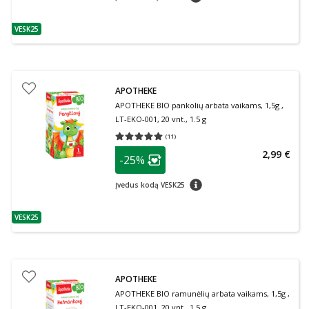
VESK25
patarimas
APOTHEKE
APOTHEKE BIO pankolių arbata vaikams, 1,5g ,
LT-EKO-001, 20 vnt., 1.5 g
(
11
)
Vidutinis įvertinimas 5.00
Įvertinimų skaičius 11
patarimas
2,99 €
-25%
Lojalumo klubo narių nuolaida
:
patarimas
Įvedus kodą VESK25
VESK25
patarimas
APOTHEKE
APOTHEKE BIO ramunėlių arbata vaikams, 1,5g ,
LT-EKO-001, 20 vnt., 1.5 g