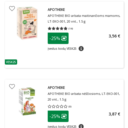
APOTHEKE
APOTHEKE BIO arbata maitinančioms mamoms,
LT-EKO-001, 20 vnt., 1.5 g
(
14
)
Vidutinis įvertinimas 4.79
Įvertinimų skaičius 14
patarimas
3,56 €
-25%
Lojalumo klubo narių nuolaida
:
patarimas
Įvedus kodą VESK25
VESK25
patarimas
APOTHEKE
APOTHEKE BIO arbata nėščiosioms, LT-EKO-001,
20 vnt., 1.5 g
(
0
)
Vidutinis įvertinimas 0.00
Įvertinimų skaičius 0
patarimas
3,87 €
-25%
Lojalumo klubo narių nuolaida
:
patarimas
Įvedus kodą VESK25