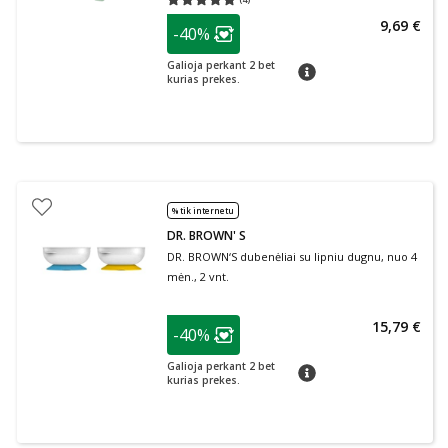
Vidutinis įvertinimas 5.00
Įvertinimų skaičius 4
patarimas
9,69 €
-40%
Lojalumo klubo narių nuolaida
:
Galioja perkant 2 bet
patarimas
kurias prekes.
% tik internetu
DR. BROWN' S
DR. BROWN‘S dubenėliai su lipniu dugnu, nuo 4
mėn., 2 vnt.
patarimas
15,79 €
-40%
Lojalumo klubo narių nuolaida
:
Galioja perkant 2 bet
patarimas
kurias prekes.