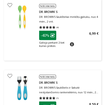
% tik internetu
DR. BROWN' S
DR. BROWN'S šaukšteliai minkštu galiuku, nuo 4
mėn., 2 vnt.
(
4
)
Vidutinis įvertinimas 5.00
Įvertinimų skaičius 4
patarimas
6,99 €
-40%
Lojalumo klubo narių nuolaida
:
Galioja perkant 2 bet
patarimas
kurias prekes.
% tik internetu
DR. BROWN' S
DR. BROWN'S šaukštelis ir šakutė
neslystančiomis rankenėlėmis, nuo 12 mėn., 2
vnt.
(
1
)
Vidutinis įvertinimas 5.00
Įvertinimų skaičius 1
patarimas
8,59 €