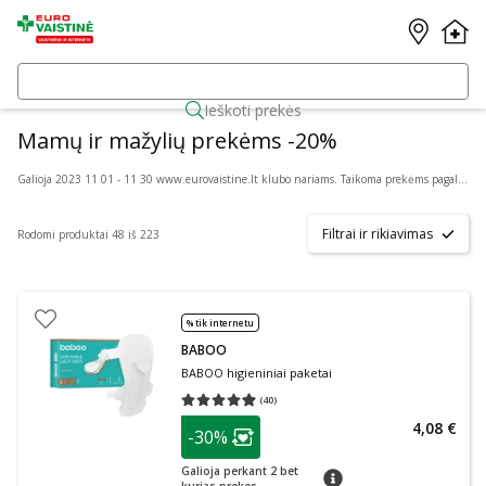
Ieškoti prekės
Mamų ir mažylių prekėms -20%
Galioja 2023 11 01 - 11 30 www.eurovaistine.lt klubo nariams. Taikoma prekėms pagal administracijos patvirtintą sąrašą. Pasiūlymo sąlygos bet kada gali keistis. Prekių skaičius ribotas.
Filtrai ir rikiavimas
Rodomi produktai 48 iš 223
% tik internetu
BABOO
BABOO higieniniai paketai
(
40
)
Vidutinis įvertinimas 4.95
Įvertinimų skaičius 40
patarimas
4,08 €
-30%
Lojalumo klubo narių nuolaida
:
Galioja perkant 2 bet
patarimas