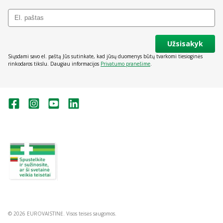
Užsisakyk
Siųsdami savo el. paštą Jūs sutinkate, kad jūsų duomenys būtų tvarkomi tiesioginės
rinkodaros tikslu. Daugiau informacijos
Privatumo pranešime
.
Valstybinė vaistų kontrolės tarnyba
prie Lietuvos Respublikos sveikatos
apsaugos ministerijos:
Studentų g. 45A, Vilnius
+370 5 263 9264
vvkt@vvkt.lt
https://www.vvkt.lt
© 2026 EUROVAISTINĖ. Visos teisės saugomos.