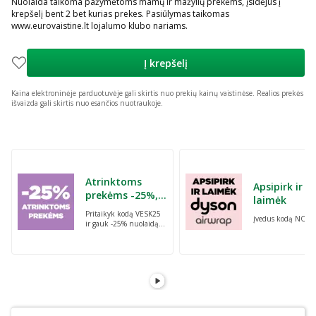
Nuolaida taikoma pažymėtoms mamų ir mažylių prekėms, įsidėjus į
krepšelį bent 2 bet kurias prekes. Pasiūlymas taikomas
www.eurovaistine.lt lojalumo klubo nariams.
Į krepšelį
Kaina elektroninėje parduotuvėje gali skirtis nuo prekių kainų vaistinėse.
Realios prekės
išvaizda gali skirtis nuo esančios nuotraukoje.
Praleisti karuselę
Atrinktoms
Apsipirk ir
prekėms -25%,
laimėk
perkant dvi bet
Pritaikyk kodą VESK25
Įvedus kodą NORI
kurias prekes su
ir gauk -25% nuolaidą
kodu: VESK25
atrinktoms
prekėms, perkant dvi
bet kurias prekes