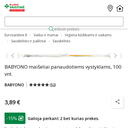
Ieškoti prekės
Eurovaistine.lt
Vaikui ir mamai
Higiena kūdikiams ir vaikams
Sauskelnės ir paklotai
Sauskelnės
Praleisti karuselę
BABYONO maišeliai panaudotiems vystyklams, 100
vnt.
BABYONO
(
52
)
3,89 €
patarim
patarimas
-15%
Galioja perkant 2 bet kurias prekes.
Lojalumo klubo narių nuolaida
: