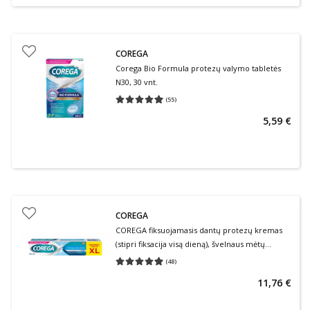
COREGA
Corega Bio Formula protezų valymo tabletės
N30, 30 vnt.
(
55
)
Vidutinis įvertinimas 4.98
Įvertinimų skaičius 55
5,59 €
COREGA
COREGA fiksuojamasis dantų protezų kremas
(stipri fiksacija visą dieną), švelnaus mėtų
skonio, 70 g
(
48
)
Vidutinis įvertinimas 4.90
Įvertinimų skaičius 48
11,76 €