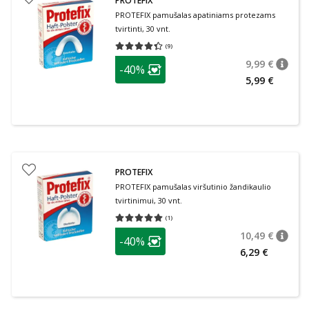
PROTEFIX
PROTEFIX pamušalas apatiniams protezams
tvirtinti, 30 vnt.
(
9
)
Vidutinis įvertinimas 4.33
Įvertinimų skaičius 9
patarimas
9,99 €
-40%
patari
Įprasta
Lojalumo klubo narių nuolaida
:
5,99 €
PROTEFIX
PROTEFIX pamušalas viršutinio žandikaulio
tvirtinimui, 30 vnt.
(
1
)
Vidutinis įvertinimas 5.00
Įvertinimų skaičius 1
patarimas
10,49 €
-40%
patari
Įprasta
Lojalumo klubo narių nuolaida
:
6,29 €