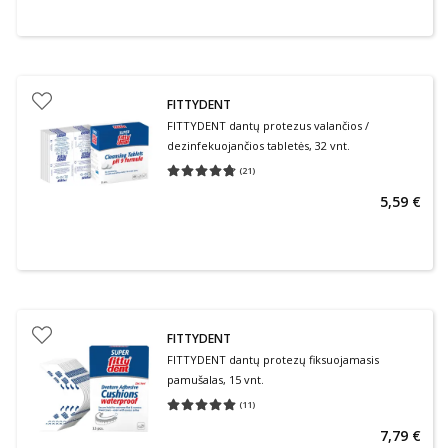
FITTYDENT
FITTYDENT dantų protezus valančios /
dezinfekuojančios tabletės, 32 vnt.
(
21
)
Vidutinis įvertinimas 4.71
Įvertinimų skaičius 21
5,59 €
FITTYDENT
FITTYDENT dantų protezų fiksuojamasis
pamušalas, 15 vnt.
(
11
)
Vidutinis įvertinimas 5.00
Įvertinimų skaičius 11
7,79 €