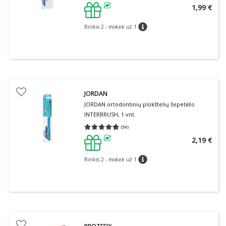
1,99 €
patarimas
Rinkis 2 - mokėk už 1
patarimas
JORDAN
JORDAN ortodontinių plokštelių šepetėlis
INTERBRUSH, 1 vnt.
(
56
)
Vidutinis įvertinimas 4.80
Įvertinimų skaičius 56
2,19 €
patarimas
Rinkis 2 - mokėk už 1
patarimas