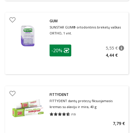
GUM
SUNSTAR GUM® ortodontinis breketų vaškas
ORTHO, 1 vnt.
patarimas
5,55 €
-20%
patari
Įprasta
Lojalumo klubo narių nuolaida
:
4,44 €
FITTYDENT
FITTYDENT dantų protezų fiksuojamasis
kremas su alaviju ir mira, 40 g
(
12
)
Vidutinis įvertinimas 4.58
Įvertinimų skaičius 12
7,79 €