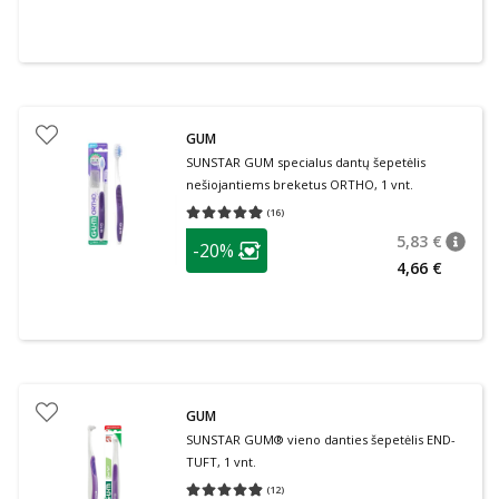
GUM
SUNSTAR GUM specialus dantų šepetėlis
nešiojantiems breketus ORTHO, 1 vnt.
(
16
)
Vidutinis įvertinimas 4.94
Įvertinimų skaičius 16
patarimas
5,83 €
-20%
patari
Įprasta
Lojalumo klubo narių nuolaida
:
4,66 €
GUM
SUNSTAR GUM® vieno danties šepetėlis END-
TUFT, 1 vnt.
(
12
)
Vidutinis įvertinimas 4.83
Įvertinimų skaičius 12