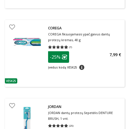
COREGA
COREGA fiksuojamasis ypač gaivus dantų
protezų kremas, 40 g
(
7
)
Vidutinis įvertinimas 4.86
Įvertinimų skaičius 7
patarimas
7,99 €
-25%
Lojalumo klubo narių nuolaida
:
patarimas
Įvedus kodą VESK25
VESK25
patarimas
JORDAN
JORDAN dantų protezų šepetėlis DENTURE
BRUSH, 1 vnt.
(
25
)
Vidutinis įvertinimas 4.80
Įvertinimų skaičius 25