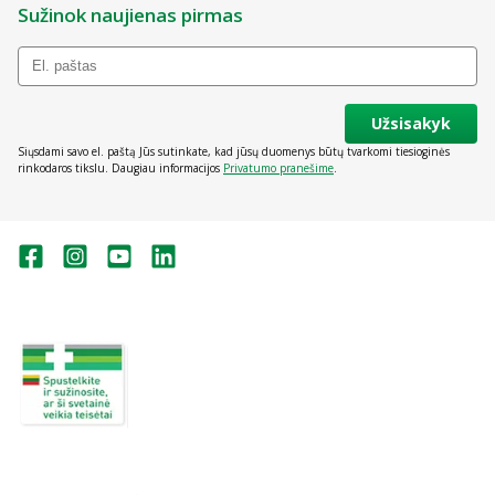
Sužinok naujienas pirmas
Užsisakyk
Siųsdami savo el. paštą Jūs sutinkate, kad jūsų duomenys būtų tvarkomi tiesioginės
rinkodaros tikslu. Daugiau informacijos
Privatumo pranešime
.
Valstybinė vaistų kontrolės tarnyba
prie Lietuvos Respublikos sveikatos
apsaugos ministerijos:
Studentų g. 45A, Vilnius
+370 5 263 9264
vvkt@vvkt.lt
https://www.vvkt.lt