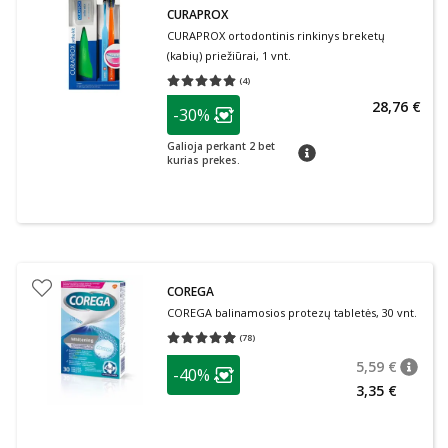
CURAPROX
CURAPROX ortodontinis rinkinys breketų
(kabių) priežiūrai, 1 vnt.
(
4
)
Vidutinis įvertinimas 5.00
Įvertinimų skaičius 4
patarimas
28,76 €
-30%
Lojalumo klubo narių nuolaida
:
Galioja perkant 2 bet
patarimas
kurias prekes.
COREGA
COREGA balinamosios protezų tabletės, 30 vnt.
(
78
)
Vidutinis įvertinimas 4.97
Įvertinimų skaičius 78
patarimas
5,59 €
-40%
patari
Įprasta
Lojalumo klubo narių nuolaida
:
3,35 €