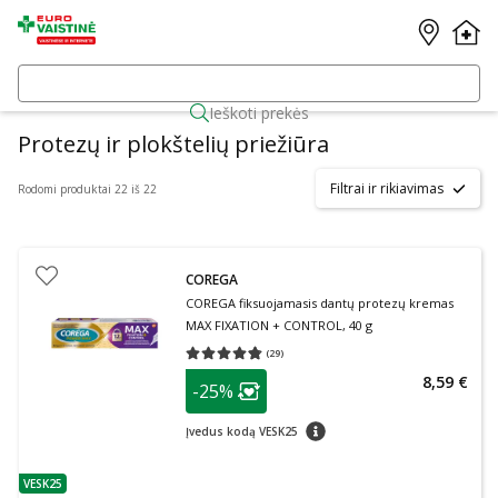
Ieškoti prekės
Protezų ir plokštelių priežiūra
Filtrai ir rikiavimas
Rodomi produktai 22 iš 22
COREGA
COREGA fiksuojamasis dantų protezų kremas
MAX FIXATION + CONTROL, 40 g
(
29
)
Vidutinis įvertinimas 4.76
Įvertinimų skaičius 29
patarimas
8,59 €
-25%
Lojalumo klubo narių nuolaida
:
patarimas
Įvedus kodą VESK25
VESK25
patarimas