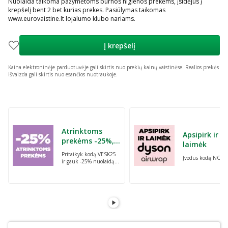
Nuolaida taikoma pažymėtoms burnos higienos prekėms, įsidėjus į
krepšelį bent 2 bet kurias prekes. Pasiūlymas taikomas
www.eurovaistine.lt lojalumo klubo nariams.
Į krepšelį
Kaina elektroninėje parduotuvėje gali skirtis nuo prekių kainų vaistinėse.
Realios prekės
išvaizda gali skirtis nuo esančios nuotraukoje.
Praleisti karuselę
Atrinktoms
Apsipirk ir
prekėms -25%,
laimėk
perkant dvi bet
Pritaikyk kodą VESK25
Įvedus kodą NORI
kurias prekes su
ir gauk -25% nuolaidą
kodu: VESK25
atrinktoms
prekėms, perkant dvi
bet kurias prekes