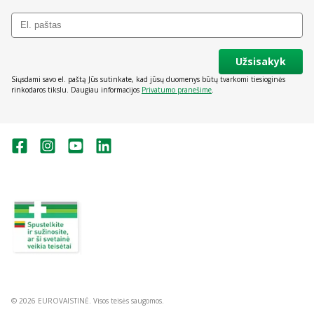
Užsisakyk
Siųsdami savo el. paštą Jūs sutinkate, kad jūsų duomenys būtų tvarkomi tiesioginės
rinkodaros tikslu. Daugiau informacijos
Privatumo pranešime
.
Valstybinė vaistų kontrolės tarnyba
prie Lietuvos Respublikos sveikatos
apsaugos ministerijos:
Studentų g. 45A, Vilnius
+370 5 263 9264
vvkt@vvkt.lt
https://www.vvkt.lt
© 2026 EUROVAISTINĖ. Visos teisės saugomos.