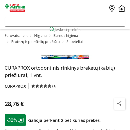
Ieškoti prekės
Eurovaistine.lt
Higiena
Burnos higiena
Protezų ir plokštelių priežiūra
Šepetėliai
CURAPROX ortodontinis rinkinys breketų (kabių)
priežiūrai, 1 vnt.
CURAPROX
(
4
)
28,76 €
patarim
patarimas
-30%
Galioja perkant 2 bet kurias prekes.
Lojalumo klubo narių nuolaida
: