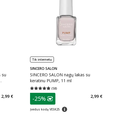
Tik internetu
SINCERO SALON
s su
SINCERO SALON nagų lakas su
keratinu PUMP, 11 ml
(
58
)
kaičius 30
Vidutinis įvertinimas 4.91
Įvertinimų skaičius 58
patarimas
2,99 €
2,99 €
-25%
arių nuolaida
:
Lojalumo klubo narių nuolaida
:
patarimas
Įvedus kodą VESK25