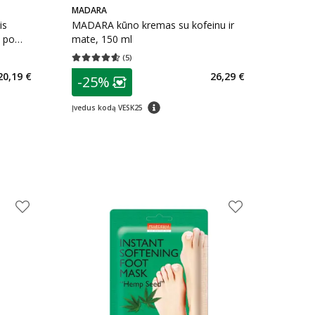
MADARA
is
MADARA kūno kremas su kofeinu ir
i po
mate, 150 ml
(
5
)
kaičius 1
Vidutinis įvertinimas 4.60
Įvertinimų skaičius 5
patarimas
20,19 €
26,29 €
-25%
arių nuolaida
:
Lojalumo klubo narių nuolaida
:
patarimas
Įvedus kodą VESK25