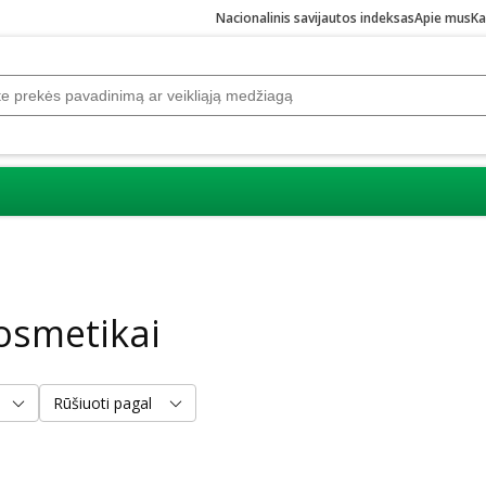
Nacionalinis savijautos indeksas
Apie mus
Ka
osmetikai
Rūšiuoti pagal