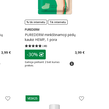
% tik internetu
Tik internetu
PUREDERM
kų
PUREDERM minkštinamoji pėdų
kaukė HEMP, 1 pora
(
48
)
kaičius 23
Vidutinis įvertinimas 4.83
Įvertinimų skaičius 48
patarimas
3,99 €
3,99 €
-30%
arių nuolaida
:
Lojalumo klubo narių nuolaida
:
Galioja perkant 2 bet kurias
arimas
patarimas
prekes.
VESK25
patarimas