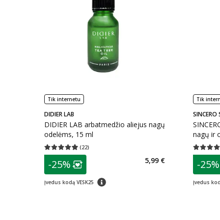
Tik internetu
Tik inter
DIDIER LAB
SINCERO
DIDIER LAB arbatmedžio aliejus nagų
SINCERO
odelėms, 15 ml
nagų ir 
YOGA, 1
(
22
)
Vidutinis įvertinimas 4.91
Įvertinimų skaičius 22
Vidutinis 
patarimas
patarim
5,99 €
-25%
-25%
Lojalumo klubo narių nuolaida
:
L
patarimas
Įvedus kodą VESK25
Įvedus ko