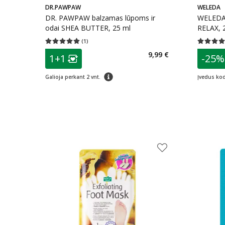
DR.PAWPAW
WELEDA
DR. PAWPAW balzamas lūpoms ir
WELEDA
odai SHEA BUTTER, 25 ml
RELAX, 
(
1
)
Vidutinis įvertinimas 5.00
Įvertinimų skaičius 1
Vidutinis 
patarimas
patarim
9,99 €
1+1
-25%
Lojalumo klubo narių nuolaida
:
L
patarimas
Galioja perkant 2 vnt.
Įvedus ko