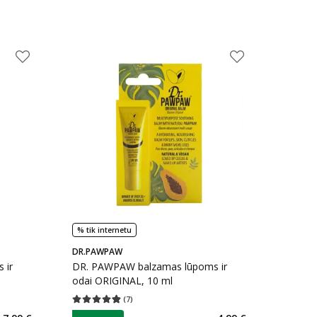
% tik internetu
DR.PAWPAW
 ir
DR. PAWPAW balzamas lūpoms ir
odai ORIGINAL, 10 ml
(
7
)
kaičius 7
Vidutinis įvertinimas 4.86
Įvertinimų skaičius 7
patarimas