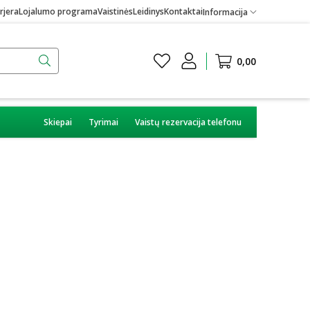
rjera
Lojalumo programa
Vaistinės
Leidinys
Kontaktai
Informacija
0,00
Skiepai
Tyrimai
Vaistų rezervacija telefonu