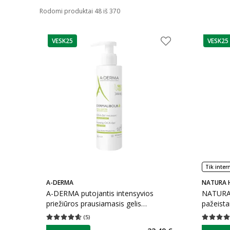
Rodomi produktai 48 iš 370
VESK25
VESK25
patarimas
patarim
Tik inter
A-DERMA
NATURA 
A-DERMA putojantis intensyvios
NATURA 
priežiūros prausiamasis gelis
pažeist
DERMALIBOUR + CICA, 200 ml
(
5
)
Vidutinis įvertinimas 4.60
Įvertinimų skaičius 5
Vidutinis 
patarimas
patarim