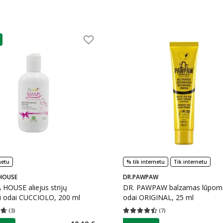
as
netu
% tik internetu
Tik internetu
HOUSE
DR.PAWPAW
HOUSE aliejus strijų
DR. PAWPAW balzamas lūpoms
ai odai CUCCIOLO, 200 ml
odai ORIGINAL, 25 ml
(
3
)
(
7
)
įvertinimas 4.67
Įvertinimų skaičius 3
Vidutinis įvertinimas 4.43
Įvertinimų s
as
patarimas