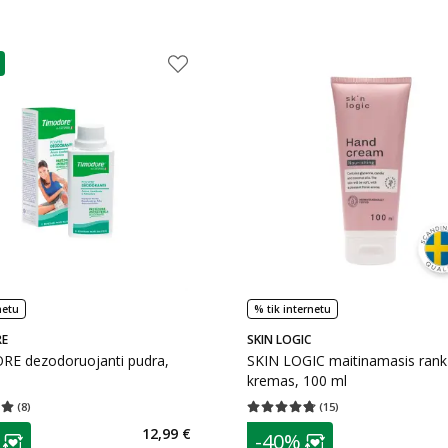
as
netu
% tik internetu
E
SKIN LOGIC
E dezodoruojanti pudra,
SKIN LOGIC maitinamasis ran
kremas, 100 ml
(
8
)
(
15
)
įvertinimas 5.00
Įvertinimų skaičius 8
Vidutinis įvertinimas 4.73
Įvertinimų s
as
patarimas
12,99 €
-40%