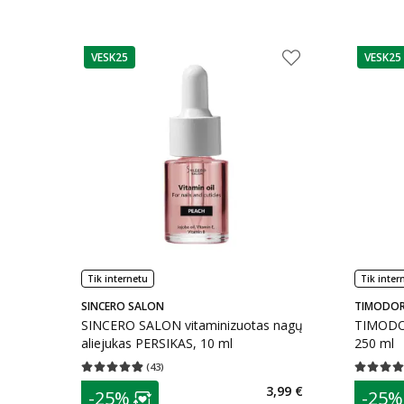
VESK25
VESK25
patarimas
patarim
Tik internetu
Tik inter
SINCERO SALON
TIMODOR
SINCERO SALON vitaminizuotas nagų
TIMODOR
aliejukas PERSIKAS, 10 ml
250 ml
(
43
)
Vidutinis įvertinimas 4.84
Įvertinimų skaičius 43
Vidutinis 
patarimas
patarim
3,99 €
-25%
-25%