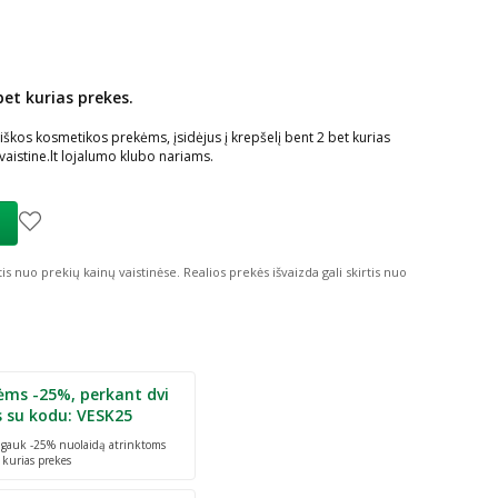
bet kurias prekes.
ių nuolaida
:
kos kosmetikos prekėms, įsidėjus į krepšelį bent 2 bet kurias
istine.lt lojalumo klubo nariams.
tis nuo prekių kainų vaistinėse.
Realios prekės išvaizda gali skirtis nuo
ėms -25%, perkant dvi
s su kodu: VESK25
r gauk -25% nuolaidą atrinktoms
 kurias prekes