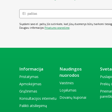
Siųsdami savo el. paštą Jūs sutinkate, kad jūsų duomenys būtų tvarkomi tiesiog
Daugiau informacijos
Privatumo pranešime
.
Informacija
Naudingos
Sveta
nuorodos
Pristatymas
Puslap
Vaistinės
Apmokėjimas
Prekių
Lojalumas
Grąžinimas
Priein
pareiš
Dovanų kuponai
Konsultacijos internetu
Palikti atsiliepimą