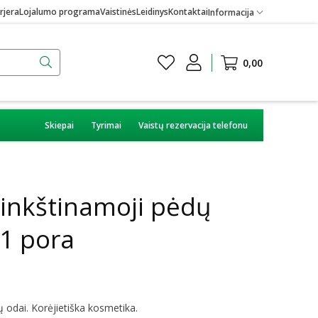
rjera
Lojalumo programa
Vaistinės
Leidinys
Kontaktai
Informacija
0,00
Skiepai
Tyrimai
Vaistų rezervacija telefonu
nkštinamoji pėdų
1 pora
 odai. Korėjietiška kosmetika.