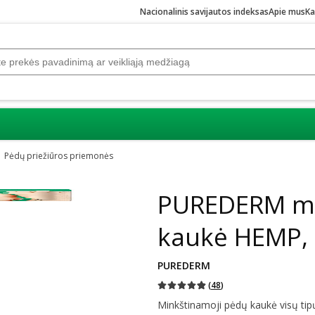
Nacionalinis savijautos indeksas
Apie mus
Ka
Pėdų priežiūros priemonės
PUREDERM mi
kaukė HEMP, 
PUREDERM
(
48
)
Minkštinamoji pėdų kaukė visų tipų