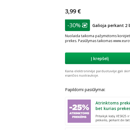
3,99 €
patarimas
-30%
Galioja perkant 2 
Lojalumo klubo nar
Nuolaida taikoma pažymėtoms korėjietiš
prekes. Pasiūlymas taikomas www.eurova
Į krepšelį
Kaina elektroninėje parduotuvėje gali skir
esančios nuotraukoje.
Papildomi pasiūlymai:
Atrinktoms prek
bet kurias preke
Pritaikyk kodą VESK25 i
prekėms, perkant dvi bet