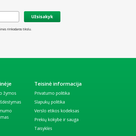
Užsisakyk
inės rinkodaros tikslu.
inėje
Teisinė informacija
io žymos
Privatumo politika
 išdėstymas
Slapukų politika
amumo
Verslo etikos kodeksas
kimas
Prekių kokybė ir sauga
Taisyklės