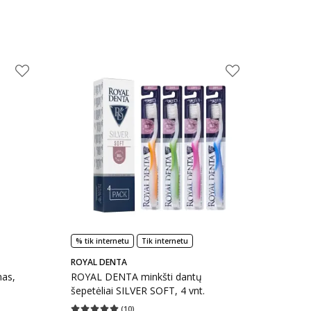
% tik internetu
Tik internetu
ROYAL DENTA
mas,
ROYAL DENTA minkšti dantų
šepetėliai SILVER SOFT, 4 vnt.
(
10
)