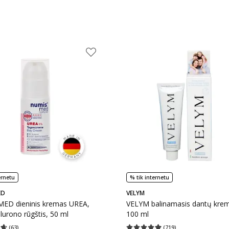
ernetu
% tik internetu
ED
VELYM
ED dieninis kremas UREA,
VELYM balinamasis dantų kre
lurono rūgštis, 50 ml
100 ml
(
63
)
(
719
)