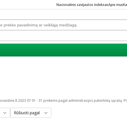
Nacionalinis savijautos indeksas
Apie mus
Ka
stine.lt 2023 07 01 - 31 prekėms pagal administracijos patvirtintą sąrašą. Pre
Rūšiuoti pagal