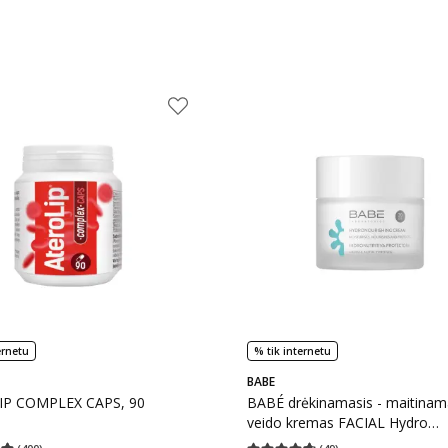
ernetu
% tik internetu
BABE
IP COMPLEX CAPS, 90
BABÉ drėkinamasis - maitinam
veido kremas FACIAL Hydro
Nourishing SPF 20, 50 ml