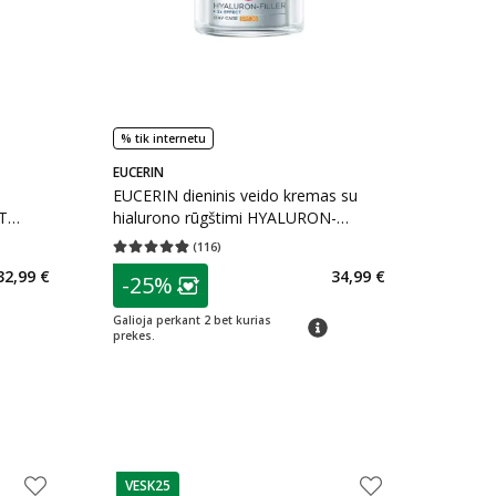
% tik internetu
EUCERIN
s
EUCERIN dieninis veido kremas su
T
hialurono rūgštimi HYALURON-
FILLER + 3 EFFECT, SPF 30, 50 ml
(
116
)
kaičius 90
Vidutinis įvertinimas 4.87
Įvertinimų skaičius 116
patarimas
32,99 €
34,99 €
-25%
arių nuolaida
:
Lojalumo klubo narių nuolaida
:
Galioja perkant 2 bet kurias
imas
patarimas
prekes.
VESK25
patarimas