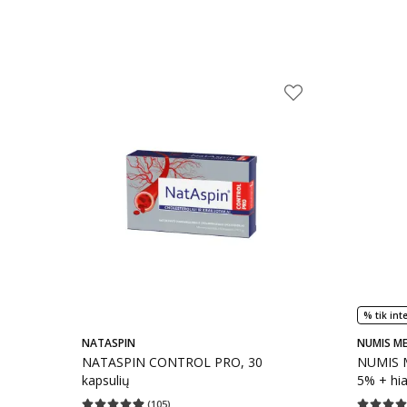
% tik int
NATASPIN
NUMIS M
NATASPIN CONTROL PRO, 30
NUMIS M
kapsulių
5% + hia
(
105
)