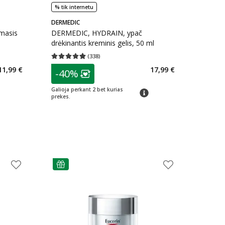
% tik internetu
DERMEDIC
masis
DERMEDIC, HYDRAIN, ypač
drėkinantis kreminis gelis, 50 ml
(
338
)
kaičius 262
Vidutinis įvertinimas 4.88
Įvertinimų skaičius 338
patarimas
11,99 €
17,99 €
-40%
arių nuolaida
:
Lojalumo klubo narių nuolaida
:
Galioja perkant 2 bet kurias
imas
patarimas
prekes.
patarimas