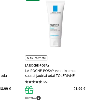
% tik internetu
LA ROCHE-POSAY
LA ROCHE-POSAY veido kremas
i odai
sausai jautriai odai TOLERIANE
SENSITIVE RICH, 40 ml
(
25
)
kaičius 178
Vidutinis įvertinimas 4.76
Įvertinimų skaičius 25
18,99 €
21,99 €
arių nuolaida
:
DOVANA
imas
patarimas