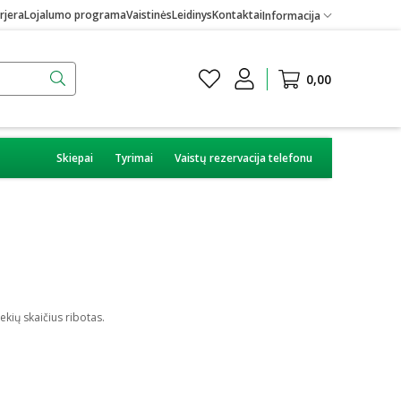
rjera
Lojalumo programa
Vaistinės
Leidinys
Kontaktai
Informacija
0,00
Skiepai
Tyrimai
Vaistų rezervacija telefonu
kių skaičius ribotas.