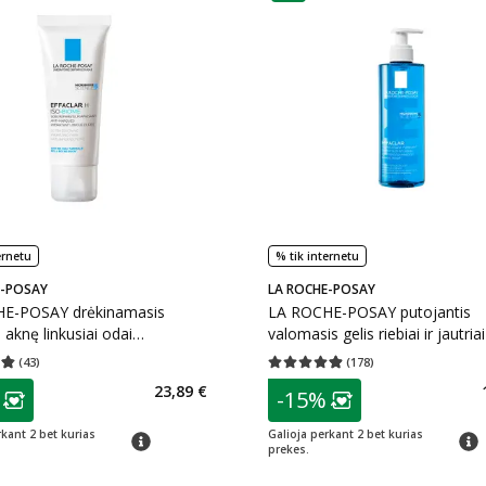
ernetu
% tik internetu
E-POSAY
LA ROCHE-POSAY
E-POSAY drėkinamasis
LA ROCHE-POSAY putojantis
 aknę linkusiai odai
valomasis gelis riebiai ir jautria
R H ISO-BIOME, 40 ml
EFFACLAR, 400 ml
(
43
)
(
178
)
įvertinimas 4.81
Įvertinimų skaičius 43
Vidutinis įvertinimas 4.85
Įvertinimų s
as
patarimas
23,89 €
-15%
ojalumo klubo narių nuolaida
:
Lojalumo klubo n
rkant 2 bet kurias
Galioja perkant 2 bet kurias
patarimas
patar
prekes.