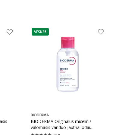
VESK25
patarimas
BIODERMA
asis
BIODERMA Originalus micelinis
valomasis vanduo jautriai odai
SENSIBIO H2O, 850 ml