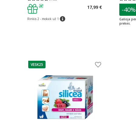
Vidutinis įvertinimas 4.90
Įvertinimų skaičius 105
Vidutinis 
patarim
17,99 €
-40%
L
patarimas
Rinkis 2 - mokėk už 1
Galioja pe
patarimas
prekes.
VESK25
patarimas