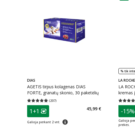
% tik int
DIAS
LA ROCH
AGETIS tirpus kolagenas DIAS
LA ROCH
FORTE, granatų skonio, 30 paketėlių
kremas į
EFFACLA
(
207
)
Vidutinis įvertinimas 4.87
Įvertinimų skaičius 207
Vidutinis 
patarimas
patarim
45,99 €
1+1
-15%
Lojalumo klubo narių nuolaida
:
L
patarimas
Galioja pe
Galioja perkant 2 vnt.
prekes.