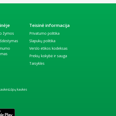
inėje
Teisinė informacija
io žymos
Privatumo politika
 išdėstymas
Slapukų politika
amumo
Verslo etikos kodeksas
kimas
Prekių kokybė ir sauga
Taisyklės
kaukės
Lūpų kaukės