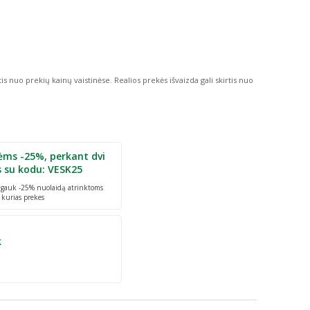
tis nuo prekių kainų vaistinėse.
Realios prekės išvaizda gali skirtis nuo
ėms -25%, perkant dvi
s su kodu: VESK25
r gauk -25% nuolaidą atrinktoms
 kurias prekes
k