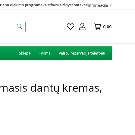
rjera
Lojalumo programa
Vaistinės
Leidinys
Kontaktai
Informacija
0,00
Skiepai
Tyrimai
Vaistų rezervacija telefonu
masis dantų kremas,