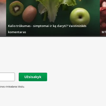
Kalio trūkumas - simptomai ir ką daryti? Vaistininkės
komentaras
MT
Užsisakyk
inės rinkodaros tikslu.