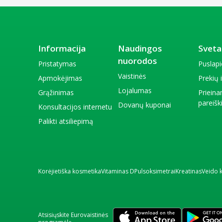
Informacija
Naudingos
Sveta
nuorodos
Pristatymas
Puslap
Vaistinės
Apmokėjimas
Prekių
Lojalumas
Grąžinimas
Priein
pareiš
Dovanų kuponai
Konsultacijos internetu
Palikti atsiliepimą
Korėjietiška kosmetika
Vitaminas D
Pulsoksimetrai
Kreatinas
Veido 
Atsisiųskite Eurovaistinės