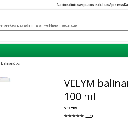
Nacionalinis savijautos indeksas
Apie mus
Ka
Balinančios
VELYM balina
100 ml
VELYM
(
719
)