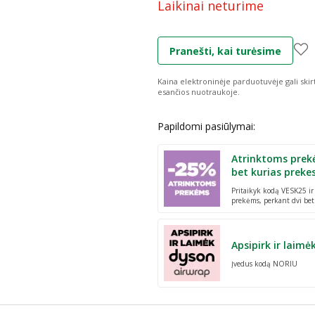
Laikinai neturime
Pranešti, kai turėsime
Kaina elektroninėje parduotuvėje gali skir
esančios nuotraukoje.
Papildomi pasiūlymai:
Atrinktoms prek
bet kurias preke
Pritaikyk kodą VESK25 i
prekėms, perkant dvi bet
Apsipirk ir laimė
Įvedus kodą NORIU