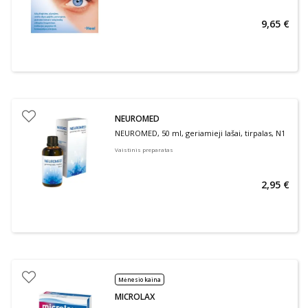
9,65 €
NEUROMED
NEUROMED, 50 ml, geriamieji lašai, tirpalas, N1
Vaistinis preparatas
2,95 €
Mėnesio kaina
MICROLAX