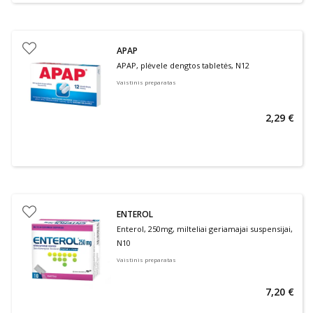
APAP
APAP, plėvele dengtos tabletės, N12
Vaistinis preparatas
2,29 €
ENTEROL
Enterol, 250mg, milteliai geriamajai suspensijai,
N10
Vaistinis preparatas
7,20 €