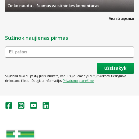
Cinko nauda - išsamus vaistininkės komentaras
Visi straipsniai
Sužinok naujienas pirmas
Užsisakyk
Siųsdami savo el. paštą Jūs sutinkate, kad jūsų duomenys būtų tvarkomi tiesioginės
rinkodaros tikslu. Daugiau informacijos
Privatumo pranešime
.
Valstybinė vaistų kontrolės tarnyba
prie Lietuvos Respublikos sveikatos
apsaugos ministerijos:
Studentų g. 45A, Vilnius