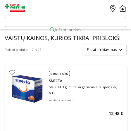
Ieškoti prekės
VAISTŲ KAINOS, KURIOS TIKRAI PRIBLOKŠ!
Filtrai ir rikiavimas
Rodomi produktai 12 iš 12
Mėnesio kaina
SMECTA
SMECTA 3 g, milteliai geriamajai suspensijai,
N30
Vaistinis preparatas
12,48 €