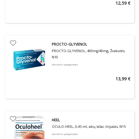
12,59 €
PROCTO-GLYVENOL
PROCTO-GLYVENOL, 400mg/40mg, Žvakutės,
N10
Vaistinis preparatas
13,99 €
HEEL
OCULO-HEEL, 0,45 ml, akių lašai, tirpalas, N15
Vaistinis preparatas