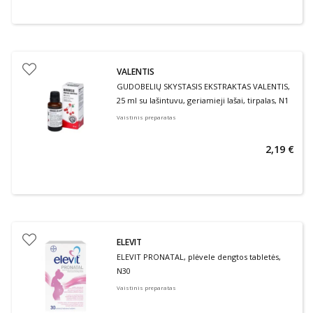
VALENTIS
GUDOBELIŲ SKYSTASIS EKSTRAKTAS VALENTIS,
25 ml su lašintuvu, geriamieji lašai, tirpalas, N1
Vaistinis preparatas
2,19 €
ELEVIT
ELEVIT PRONATAL, plėvele dengtos tabletės,
N30
Vaistinis preparatas