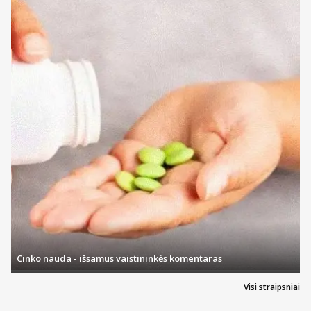
Senyviems žmonėms
Žr. 4 skyrių.
NEOCITRAMONAS dozavimas, vartojimas ir gydymo trukmė
Jeigu per 3 dienas Jūsų savijauta nepagerėjo arba net
nesiskiria nuo jaunesnių pacientų.
pablogėjo, kreipkitės į gydytoją.
Vartojimas vaikams
Jaunesniems nei 12 metų vaikams NEOCITRAMONAS vartoti
negalima.
Apie ką rašoma šiame lapelyje?
Jeigu manote, kad NEOCITRAMONAS veikia per stipriai arba per
silpnai, kreipkitės į gydytoją arba vaistininką.
Kas yra NEOCITRAMONAS ir kam jis vartojamas
Kas žinotina prieš vartojant NEOCITRAMONAS
Kaip vartoti NEOCITRAMONAS
Galimas šalutinis poveikis
Kaip laikyti NEOCITRAMONAS
Pakuotės turinys ir kita informacija
Cinko nauda - išsamus vaistininkės komentaras
Kas yra NEOCITRAMONAS ir kam jis vartojamas
Visi straipsniai
Tai sudėtinis vaistas, vartojamas silpno ir vidutinio stiprumo