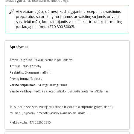
išvaizda gali skirtis nuo esančios nuotraukoje.
Pranešimas
Atkreipiame Jūsų dėmesį, kad įsigyjant nereceptinius vaistinius
preparatus su pristatymu į namus ar vaistinę su Jumis privalo
susisiekti mūsų konsultuojantis vaistininkas ir suteikti farmacinę
paslaugą telefonu +370 800 50005.
Aprašymas
Amžiaus grupė:
Suaugusiems ir paaugliams
Amžius:
Nuo 12 metų
Paskirtis:
Skausmui malšinti
Prekių forma:
Tabletės
Vaisto stiprumas:
240mg+200mg+30mg
Vaisto veiklioji medžiaga:
Acetilsalicilo rūgštis/Paracetamolis/Kofeinas
Tai sudėtinis vaistas, vartojamas silpno ir vidutinio stiprumo galvos, dantų,
raumenų, sąnarių ir menstruacinio skausmo malšinimui.
Prekės kodas:
477032600315