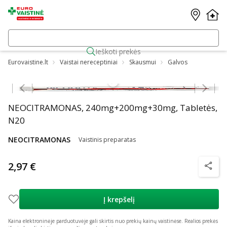
Ieškoti prekės
Eurovaistine.lt
Vaistai nereceptiniai
Skausmui
Galvos
Praleisti karuselę
NEOCITRAMONAS, 240mg+200mg+30mg, Tabletės,
N20
NEOCITRAMONAS
Vaistinis preparatas
2,97 €
patarim
Į krepšelį
Kaina elektroninėje parduotuvėje gali skirtis nuo prekių kainų vaistinėse.
Realios prekės