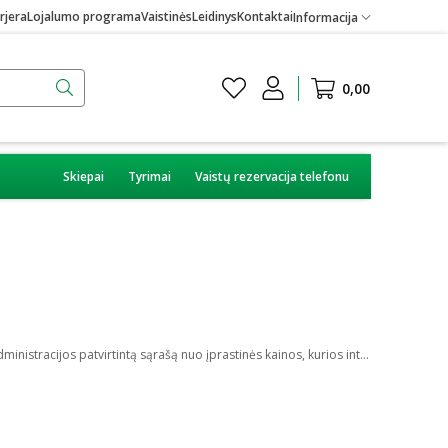
rjera
Lojalumo programa
Vaistinės
Leidinys
Kontaktai
Informacija
0,00
Skiepai
Tyrimai
Vaistų rezervacija telefonu
Galioja 2024 04 01 - 04 30 www.eurovaistine.lt klubo nariams ir fizinėse vaistinėse su EUROVAISTINĖS lojalumo kortele. Taikoma prekėms pagal administracijos patvirtintą sąrašą nuo įprastinės kainos, kurios internete gali skirtis nuo prekių kainų fizinėse vaistinėse. Prekių skaičius ribotas. Įmonė pasilieka teisę bet kada keisti akcijų sąlygas.