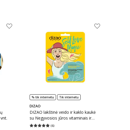
% tik internetu
Tik internetu
DIZAO
ių
DIZAO lakštinė veido ir kaklo kaukė
 vnt.
su Negyvosios jūros vitaminais ir
kolagenu, 30 g
(
6
)
kaičius 15
Vidutinis įvertinimas 4.83
Įvertinimų skaičius 6