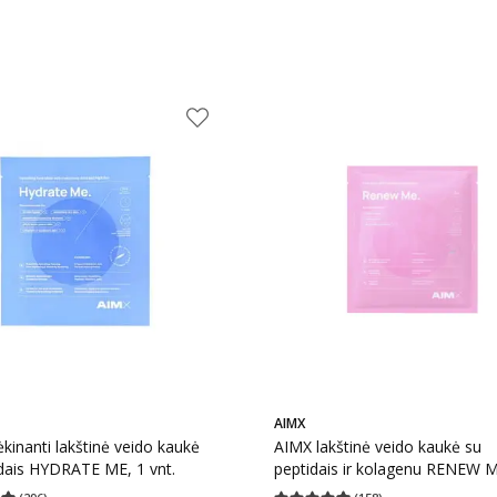
AIMX
kinanti lakštinė veido kaukė
AIMX lakštinė veido kaukė su
dais HYDRATE ME, 1 vnt.
peptidais ir kolagenu RENEW M
vnt.