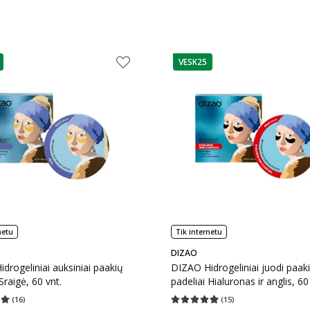
VESK25
as
patarimas
netu
Tik internetu
DIZAO
drogeliniai auksiniai paakių
DIZAO Hidrogeliniai juodi paak
Sraigė, 60 vnt.
padeliai Hialuronas ir anglis, 60
(
16
)
(
15
)
įvertinimas 5.00
Įvertinimų skaičius 16
Vidutinis įvertinimas 4.87
Įvertinimų s