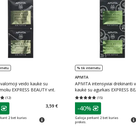
ernetu
% tik internetu
APIVITA
valomoji veido kaukė su
APIVITA intensyviai drėkinanti 
u moliu EXPRESS BEAUTY vnt.
kaukė su agurkais EXPRESS B
8 ml x 2 vnt.
(
12
)
(
15
)
įvertinimas 4.92
Įvertinimų skaičius 12
Vidutinis įvertinimas 5.00
Įvertinimų s
as
patarimas
3,59 €
-40%
ojalumo klubo narių nuolaida
:
Lojalumo klubo n
rkant 2 bet kurias
Galioja perkant 2 bet kurias
patarimas
pat
prekes.