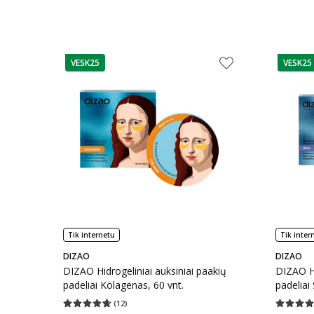
VESK25
VESK25
patarimas
patarim
Tik internetu
Tik inter
DIZAO
DIZAO
DIZAO Hidrogeliniai auksiniai paakių
DIZAO Hi
padeliai Kolagenas, 60 vnt.
padeliai 
(
12
)
Vidutinis įvertinimas 4.67
Įvertinimų skaičius 12
Vidutinis 