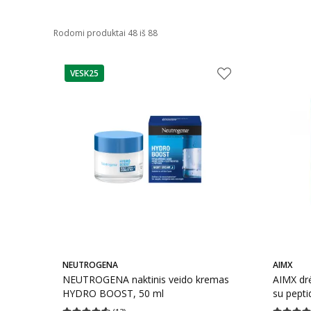
Rodomi produktai 48 iš 88
VESK25
patarimas
NEUTROGENA
AIMX
NEUTROGENA naktinis veido kremas
AIMX drė
HYDRO BOOST, 50 ml
su pepti