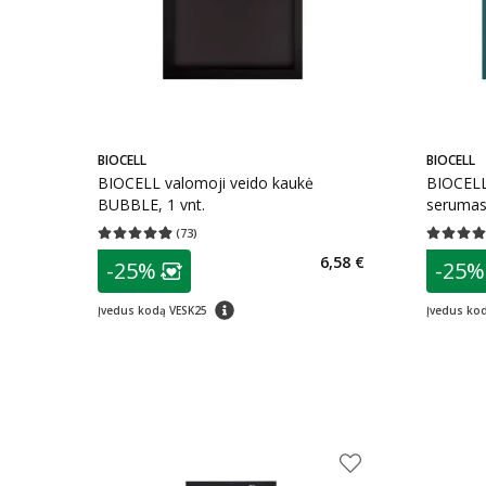
BIOCELL
BIOCELL
BIOCELL valomoji veido kaukė
BIOCELL 
BUBBLE, 1 vnt.
serumas 
(
73
)
Vidutinis įvertinimas 4.90
Įvertinimų skaičius 73
Vidutinis 
patarimas
patarim
6,58 €
-25%
-25%
Lojalumo klubo narių nuolaida
:
L
patarimas
Įvedus kodą VESK25
Įvedus ko