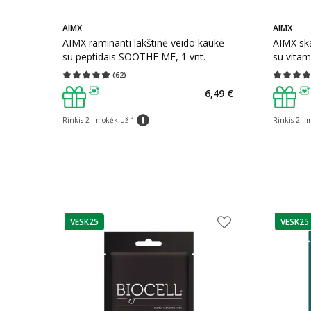
AIMX
AIMX
AIMX raminanti lakštinė veido kaukė
AIMX ska
su peptidais SOOTHE ME, 1 vnt.
su vita
(
62
)
Vidutinis įvertinimas 4.89
Įvertinimų skaičius 62
Vidutinis 
6,49 €
patarimas
patarim
Rinkis 2 - mokėk už 1
Rinkis 2 - 
patarimas
VESK25
VESK25
patarimas
patarim