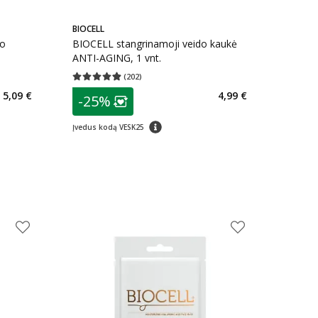
BIOCELL
do
BIOCELL stangrinamoji veido kaukė
ANTI-AGING, 1 vnt.
(
202
)
kaičius 140
Vidutinis įvertinimas 4.88
Įvertinimų skaičius 202
patarimas
5,09 €
4,99 €
-25%
Lojalumo klubo narių nuolaida
:
patarimas
Įvedus kodą VESK25