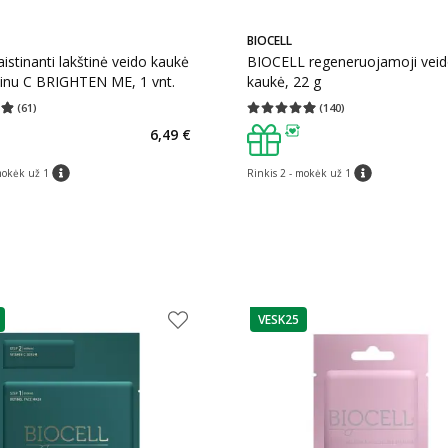
BIOCELL
istinanti lakštinė veido kaukė
BIOCELL regeneruojamoji vei
minu C BRIGHTEN ME, 1 vnt.
kaukė, 22 g
(
61
)
(
140
)
įvertinimas 4.90
Įvertinimų skaičius 61
Vidutinis įvertinimas 4.96
Įvertinimų s
6,49 €
as
patarimas
mokėk už 1
Rinkis 2 - mokėk už 1
patarimas
patarimas
VESK25
as
patarimas