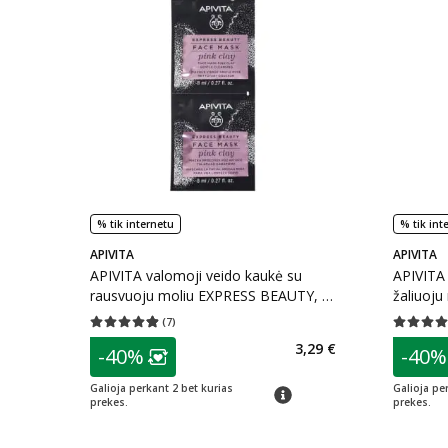
% tik internetu
% tik int
APIVITA
APIVITA
APIVITA valomoji veido kaukė su
APIVITA 
rausvuoju moliu EXPRESS BEAUTY, 2
žaliuoj
vnt.
(
7
)
Vidutinis įvertinimas 4.86
Įvertinimų skaičius 7
Vidutinis 
patarimas
patarim
3,29 €
-40%
-40%
Lojalumo klubo narių nuolaida
:
L
Galioja perkant 2 bet kurias
Galioja pe
patarimas
prekes.
prekes.