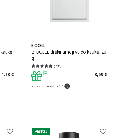
BIOCELL
 kaukė
BIOCELL drėkinamoji veido kaukė, 20
g
(
734
)
kaičius 84
Vidutinis įvertinimas 4.91
Įvertinimų skaičius 734
4,13 €
3,69 €
arių nuolaida
:
patarimas
Rinkis 2 - mokėk už 1
patarimas
VESK25
patarimas