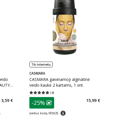
Tik internetu
CASMARA
veido
CASMARA gaivinamoji alginatinė
EAUTY,
veido kaukė 2 kartams, 1 vnt.
(
4
)
kaičius 15
Vidutinis įvertinimas 5.00
Įvertinimų skaičius 4
patarimas
3,59 €
15,99 €
-25%
arių nuolaida
:
Lojalumo klubo narių nuolaida
:
patarimas
arimas
Įvedus kodą VESK25