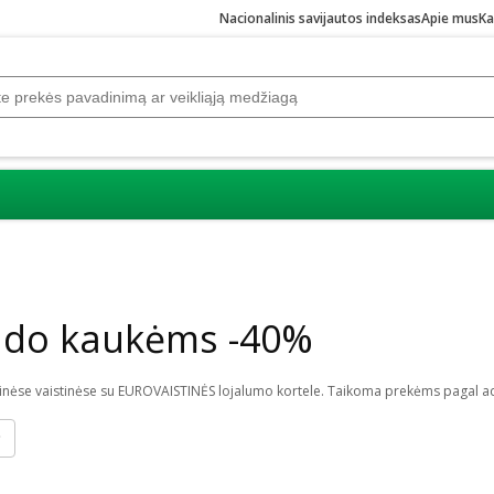
Nacionalinis savijautos indeksas
Apie mus
Ka
eido kaukėms -40%