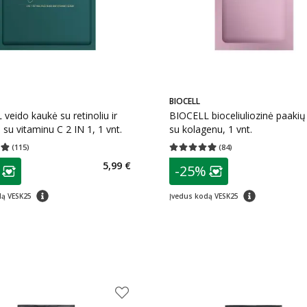
BIOCELL
veido kaukė su retinoliu ir
BIOCELL bioceliuliozinė paakių
su vitaminu C 2 IN 1, 1 vnt.
su kolagenu, 1 vnt.
(
115
)
(
84
)
įvertinimas 4.89
Įvertinimų skaičius 115
Vidutinis įvertinimas 4.95
Įvertinimų s
as
patarimas
5,99 €
-25%
ojalumo klubo narių nuolaida
:
Lojalumo klubo n
patarimas
patarimas
dą VESK25
Įvedus kodą VESK25