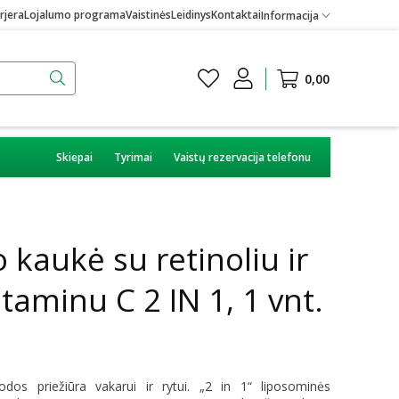
rjera
Lojalumo programa
Vaistinės
Leidinys
Kontaktai
Informacija
0,00
Skiepai
Tyrimai
Vaistų rezervacija telefonu
 kaukė su retinoliu ir
taminu C 2 IN 1, 1 vnt.
dos priežiūra vakarui ir rytui. „2 in 1“ liposominės