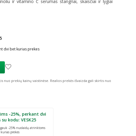
noliu ir vitamino C serumas stangriai, skaisči
ai ir lygiai
5
ių nuolaida
:
t dvi bet kurias prekes
tis nuo prekių kainų vaistinėse.
Realios prekės išvaizda gali skirtis nuo
ėms -25%, perkant dvi
s su kodu: VESK25
r gauk -25% nuolaidą atrinktoms
 kurias prekes