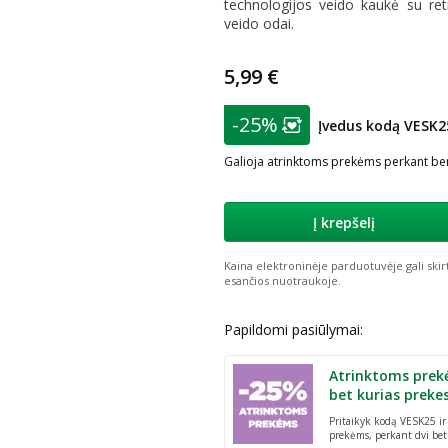
technologijos veido kaukė su reti
veido odai.
5,99 €
patarimas
-25%
Įvedus kodą VESK2
Lojalumo klubo nar
Galioja atrinktoms prekėms perkant ben
Į krepšelį
Kaina elektroninėje parduotuvėje gali skir
esančios nuotraukoje.
Papildomi pasiūlymai:
Atrinktoms prek
bet kurias preke
Pritaikyk kodą VESK25 i
prekėms, perkant dvi bet