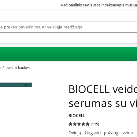
Nacionalinis savijautos indeksas
Apie mus
Ka
inės veido kaukės
BIOCELL veido
serumas su vi
BIOCELL
(
115
)
Dviejų žingsnių pažangi veido o