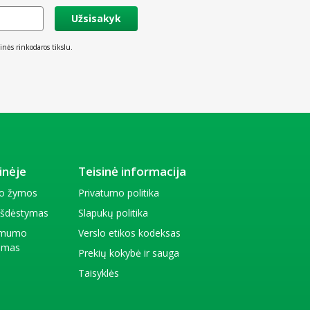
Užsisakyk
inės rinkodaros tikslu.
inėje
Teisinė informacija
io žymos
Privatumo politika
 išdėstymas
Slapukų politika
amumo
Verslo etikos kodeksas
kimas
Prekių kokybė ir sauga
Taisyklės