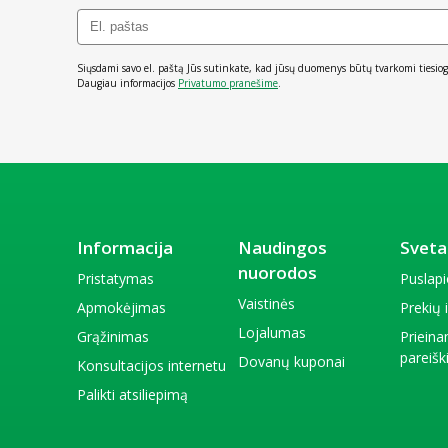
Siųsdami savo el. paštą Jūs sutinkate, kad jūsų duomenys būtų tvarkomi tiesiog
Daugiau informacijos
Privatumo pranešime
.
Informacija
Naudingos
Sveta
nuorodos
Pristatymas
Puslap
Vaistinės
Apmokėjimas
Prekių
Lojalumas
Grąžinimas
Priein
pareiš
Dovanų kuponai
Konsultacijos internetu
Palikti atsiliepimą