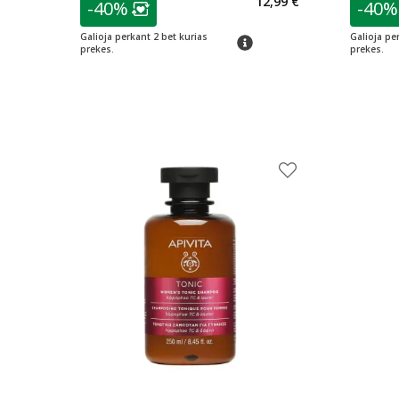
12,99 €
-40%
-40%
Lojalumo klubo narių nuolaida
:
L
Galioja perkant 2 bet kurias
Galioja pe
patarimas
prekes.
prekes.