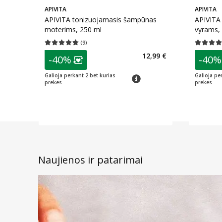
APIVITA
APIVITA
APIVITA tonizuojamasis šampūnas
APIVITA
moterims, 250 ml
vyrams,
(
9
)
Vidutinis įvertinimas 4.67
Įvertinimų skaičius 9
Vidutinis 
patarimas
patarim
12,99 €
-40%
-40%
Lojalumo klubo narių nuolaida
:
L
Galioja perkant 2 bet kurias
Galioja pe
patarimas
prekes.
prekes.
Naujienos ir patarimai