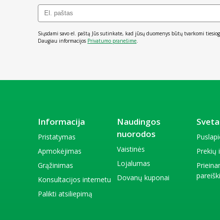
Siųsdami savo el. paštą Jūs sutinkate, kad jūsų duomenys būtų tvarkomi tiesiog
Daugiau informacijos
Privatumo pranešime
.
Informacija
Naudingos
Sveta
nuorodos
Pristatymas
Puslap
Vaistinės
Apmokėjimas
Prekių
Lojalumas
Grąžinimas
Priein
pareiš
Dovanų kuponai
Konsultacijos internetu
Palikti atsiliepimą