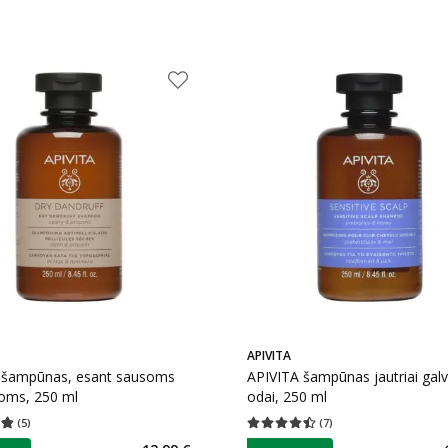
APIVITA
 šampūnas, esant sausoms
APIVITA šampūnas jautriai gal
noms, 250 ml
odai, 250 ml
(
5
)
(
7
)
įvertinimas 4.80
Įvertinimų skaičius 5
Vidutinis įvertinimas 4.43
Įvertinimų s
as
patarimas