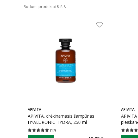
Rodomi produktai 8 iš 8
APIVITA
APIVITA
APIVITA, drėkinamasis šampūnas
APIVITA
HYALURONIC HYDRA, 250 ml
pleiska
(
17
)
Vidutinis įvertinimas 4.88
Įvertinimų skaičius 17
Vidutinis 
patarimas
patarim