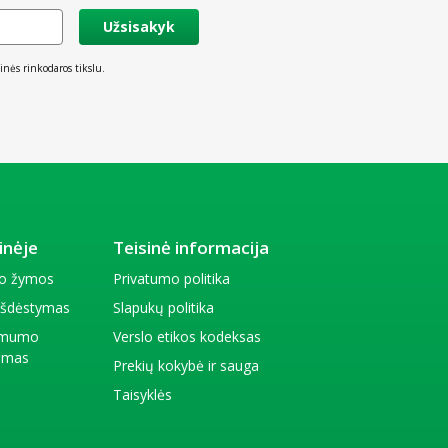
Užsisakyk
inės rinkodaros tikslu.
inėje
Teisinė informacija
io žymos
Privatumo politika
 išdėstymas
Slapukų politika
amumo
Verslo etikos kodeksas
kimas
Prekių kokybė ir sauga
Taisyklės