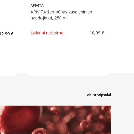
APIVITA
APIVITA šampūnas kasdieniniam
naudojimui, 250 ml
kaičius 6
Laikinai neturime
10,99 €
12,99 €
arių nuolaida
:
imas
Visi straipsniai