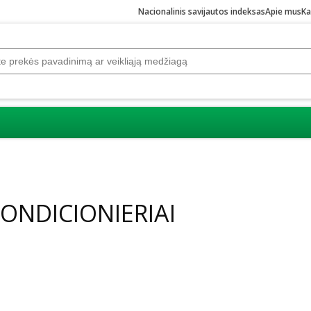
Nacionalinis savijautos indeksas
Apie mus
Ka
KONDICIONIERIAI