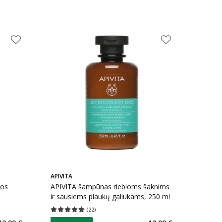
APIVITA
vos
APIVITA šampūnas riebioms šaknims
ir sausiems plaukų galiukams, 250 ml
(
22
)
kaičius 7
Vidutinis įvertinimas 4.77
Įvertinimų skaičius 22
patarimas