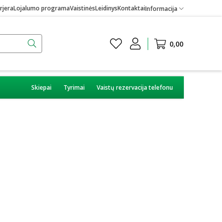
rjera
Lojalumo programa
Vaistinės
Leidinys
Kontaktai
Informacija
0,00
Skiepai
Tyrimai
Vaistų rezervacija telefonu