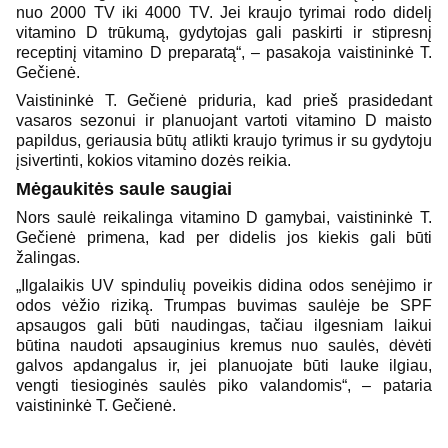
nuo 2000 TV iki 4000 TV. Jei kraujo tyrimai rodo didelį
vitamino D trūkumą, gydytojas gali paskirti ir stipresnį
receptinį vitamino D preparatą“, – pasakoja vaistininkė T.
Gečienė.
Vaistininkė T. Gečienė priduria, kad prieš prasidedant
vasaros sezonui ir planuojant vartoti vitamino D maisto
papildus, geriausia būtų atlikti kraujo tyrimus ir su gydytoju
įsivertinti, kokios vitamino dozės reikia.
Mėgaukitės saule saugiai
Nors saulė reikalinga vitamino D gamybai, vaistininkė T.
Gečienė primena, kad per didelis jos kiekis gali būti
žalingas.
„Ilgalaikis UV spindulių poveikis didina odos senėjimo ir
odos vėžio riziką. Trumpas buvimas saulėje be SPF
apsaugos gali būti naudingas, tačiau ilgesniam laikui
būtina naudoti apsauginius kremus nuo saulės, dėvėti
galvos apdangalus ir, jei planuojate būti lauke ilgiau,
vengti tiesioginės saulės piko valandomis“, – pataria
vaistininkė T. Gečienė.