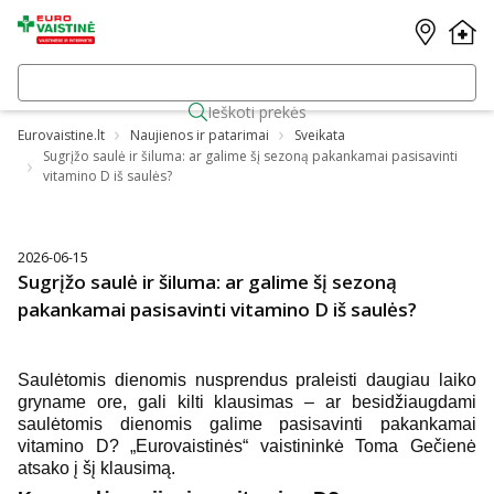
Ieškoti prekės
Eurovaistine.lt
Naujienos ir patarimai
Sveikata
Sugrįžo saulė ir šiluma: ar galime šį sezoną pakankamai pasisavinti
vitamino D iš saulės?
2026-06-15
Sugrįžo saulė ir šiluma: ar galime šį sezoną
pakankamai pasisavinti vitamino D iš saulės?
Saulėtomis dienomis nusprendus praleisti daugiau laiko
gryname ore, gali kilti klausimas – ar besidžiaugdami
saulėtomis dienomis galime pasisavinti pakankamai
vitamino D? „Eurovaistinės“ vaistininkė Toma Gečienė
atsako į šį klausimą.