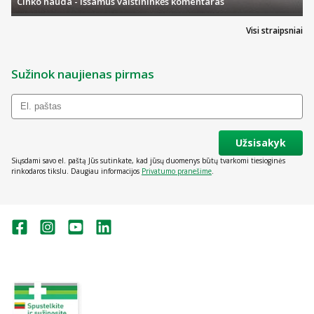
Cinko nauda - išsamus vaistininkės komentaras
Visi straipsniai
Sužinok naujienas pirmas
Užsisakyk
Siųsdami savo el. paštą Jūs sutinkate, kad jūsų duomenys būtų tvarkomi tiesioginės
rinkodaros tikslu. Daugiau informacijos
Privatumo pranešime
.
Valstybinė vaistų kontrolės tarnyba
prie Lietuvos Respublikos sveikatos
apsaugos ministerijos:
Studentų g. 45A, Vilnius
+370 5 263 9264