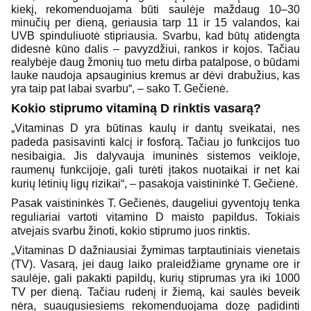
kiekį, rekomenduojama būti saulėje maždaug 10–30
minučių per dieną, geriausia tarp 11 ir 15 valandos, kai
UVB spinduliuotė stipriausia. Svarbu, kad būtų atidengta
didesnė kūno dalis – pavyzdžiui, rankos ir kojos. Tačiau
realybėje daug žmonių tuo metu dirba patalpose, o būdami
lauke naudoja apsauginius kremus ar dėvi drabužius, kas
yra taip pat labai svarbu“, – sako T. Gečienė.
Kokio stiprumo vitaminą D rinktis vasarą?
„Vitaminas D yra būtinas kaulų ir dantų sveikatai, nes
padeda pasisavinti kalcį ir fosforą. Tačiau jo funkcijos tuo
nesibaigia. Jis dalyvauja imuninės sistemos veikloje,
raumenų funkcijoje, gali turėti įtakos nuotaikai ir net kai
kurių lėtinių ligų rizikai“, – pasakoja vaistininkė T. Gečienė.
Pasak vaistininkės T. Gečienės, daugeliui gyventojų tenka
reguliariai vartoti vitamino D maisto papildus. Tokiais
atvejais svarbu žinoti, kokio stiprumo juos rinktis.
„Vitaminas D dažniausiai žymimas tarptautiniais vienetais
(TV). Vasarą, jei daug laiko praleidžiame gryname ore ir
saulėje, gali pakakti papildų, kurių stiprumas yra iki 1000
TV per dieną. Tačiau rudenį ir žiemą, kai saulės beveik
nėra, suaugusiesiems rekomenduojama dozę padidinti