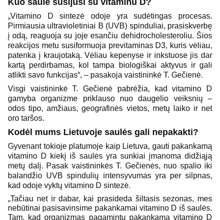
Kuo saulė susijusi su vitaminu D?
„Vitamino D sintezė odoje yra sudėtingas procesas.
Pirmiausia ultravioletiniai B (UVB) spinduliai, prasiskverbę
į odą, reaguoja su joje esančiu dehidrocholesteroliu. Šios
reakcijos metu susiformuoja previtaminas D3, kuris vėliau,
patenka į kraujotaką. Vėliau kepenyse ir inkstuose jis dar
kartą perdirbamas, kol tampa biologiškai aktyvus ir gali
atlikti savo funkcijas“, – pasakoja vaistininkė T. Gečienė.
Visgi vaistininkė T. Gečienė pabrėžia, kad vitamino D
gamyba organizme priklauso nuo daugelio veiksnių –
odos tipo, amžiaus, geografinės vietos, metų laiko ir net
oro taršos.
Kodėl mums Lietuvoje saulės gali nepakakti?
Gyvenant tokioje platumoje kaip Lietuva, gauti pakankamą
vitamino D kiekį iš saulės yra sunkiai įmanoma didžiąją
metų dalį. Pasak vaistininkės T. Gečienės, nuo spalio iki
balandžio UVB spindulių intensyvumas yra per silpnas,
kad odoje vyktų vitamino D sintezė.
„Tačiau net ir dabar, kai prasideda šiltasis sezonas, mes
nebūtinai pasisavinsime pakankamai vitamino D iš saulės.
Tam, kad organizmas pagamintų pakankamą vitamino D