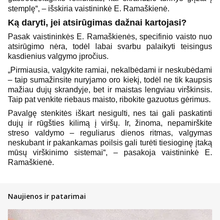
stemplę“, – išskiria vaistininkė E. Ramaškienė.
Ką daryti, jei atsirūgimas dažnai kartojasi?
Pasak vaistininkės E. Ramaškienės, specifinio vaisto nuo
atsirūgimo nėra, todėl labai svarbu palaikyti teisingus
kasdienius valgymo įpročius.
„Pirmiausia, valgykite ramiai, nekalbėdami ir neskubėdami
– taip sumažinsite nuryjamo oro kiekį, todėl ne tik kaupsis
mažiau dujų skrandyje, bet ir maistas lengviau virškinsis.
Taip pat venkite riebaus maisto, ribokite gazuotus gėrimus.
Pavalgę stenkitės iškart nesigulti, nes tai gali paskatinti
dujų ir rūgšties kilimą į viršų. Ir, žinoma, nepamirškite
streso valdymo – reguliarus dienos ritmas, valgymas
neskubant ir pakankamas poilsis gali turėti tiesioginę įtaką
mūsų virškinimo sistemai“, – pasakoja vaistininkė E.
Ramaškienė.
Naujienos ir patarimai