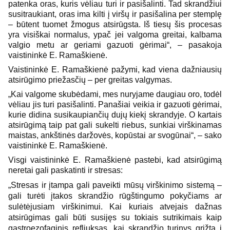
patenka oras, kuris vėliau turi ir pasišalinti. Tad skrandžiui
susitraukiant, oras ima kilti į viršų ir pasišalina per stemplę
– būtent tuomet žmogus atsirūgsta. Iš tiesų šis procesas
yra visiškai normalus, ypač jei valgoma greitai, kalbama
valgio metu ar geriami gazuoti gėrimai“, – pasakoja
vaistininkė E. Ramaškienė.
Vaistininkė E. Ramaškienė pažymi, kad viena dažniausių
atsirūgimo priežasčių – per greitas valgymas.
„Kai valgome skubėdami, mes nuryjame daugiau oro, todėl
vėliau jis turi pasišalinti. Panašiai veikia ir gazuoti gėrimai,
kurie didina susikaupiančių dujų kiekį skrandyje. O kartais
atsirūgimą taip pat gali sukelti riebus, sunkiai virškinamas
maistas, ankštinės daržovės, kopūstai ar svogūnai“, – sako
vaistininkė E. Ramaškienė.
Visgi vaistininkė E. Ramaškienė pastebi, kad atsirūgimą
neretai gali paskatinti ir stresas:
„Stresas ir įtampa gali paveikti mūsų virškinimo sistemą –
gali turėti įtakos skrandžio rūgštingumo pokyčiams ar
sulėtėjusiam virškinimui. Kai kuriais atvejais dažnas
atsirūgimas gali būti susijęs su tokiais sutrikimais kaip
gastroezofaginis refliuksas, kai skrandžio turinys grįžta į