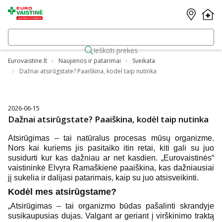
Ieškoti prekės
Eurovaistine.lt
Naujienos ir patarimai
Sveikata
Dažnai atsirūgstate? Paaiškina, kodėl taip nutinka
2026-06-15
Dažnai atsirūgstate? Paaiškina, kodėl taip nutinka
Atsirūgimas – tai natūralus procesas mūsų organizme.
Nors kai kuriems jis pasitaiko itin retai, kiti gali su juo
susidurti kur kas dažniau ar net kasdien. „Eurovaistinės“
vaistininkė Elvyra Ramaškienė paaiškina, kas dažniausiai
jį sukelia ir dalijasi patarimais, kaip su juo atsisveikinti.
Kodėl mes atsirūgstame?
„Atsirūgimas – tai organizmo būdas pašalinti skrandyje
susikaupusias dujas. Valgant ar geriant į virškinimo traktą