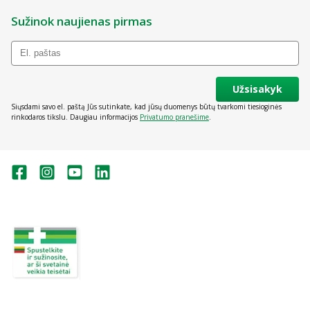
Sužinok naujienas pirmas
Užsisakyk
Siųsdami savo el. paštą Jūs sutinkate, kad jūsų duomenys būtų tvarkomi tiesioginės
rinkodaros tikslu. Daugiau informacijos
Privatumo pranešime
.
Valstybinė vaistų kontrolės tarnyba
prie Lietuvos Respublikos sveikatos
apsaugos ministerijos:
Studentų g. 45A, Vilnius
+370 5 263 9264
vvkt@vvkt.lt
https://www.vvkt.lt