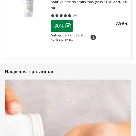
BABÉ valomasis prausimosi gelis STOP AKN, 100
ml
(
35
)
Vidutinis įvertinimas 4.69
Įvertinimų skaičius 35
patarimas
7,99 €
-30%
Lojalumo klubo narių nuolaida
:
Galioja perkant 2 bet
patarimas
kurias prekes.
Naujienos ir patarimai