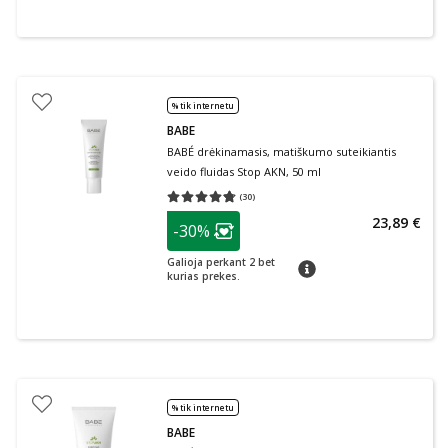
% tik internetu
BABE
BABÉ drėkinamasis, matiškumo suteikiantis
veido fluidas Stop AKN, 50 ml
(
30
)
Vidutinis įvertinimas 4.73
Įvertinimų skaičius 30
patarimas
23,89 €
-30%
Lojalumo klubo narių nuolaida
:
Galioja perkant 2 bet
patarimas
kurias prekes.
% tik internetu
BABE