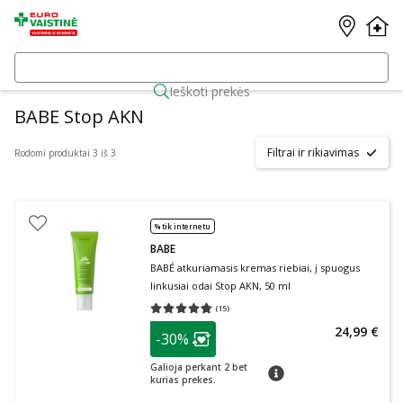
Ieškoti prekės
BABE Stop AKN
Filtrai ir rikiavimas
Rodomi produktai 3 iš 3
% tik internetu
BABE
BABÉ atkuriamasis kremas riebiai, į spuogus
linkusiai odai Stop AKN, 50 ml
(
15
)
Vidutinis įvertinimas 4.73
Įvertinimų skaičius 15
patarimas
24,99 €
-30%
Lojalumo klubo narių nuolaida
:
Galioja perkant 2 bet
patarimas
kurias prekes.