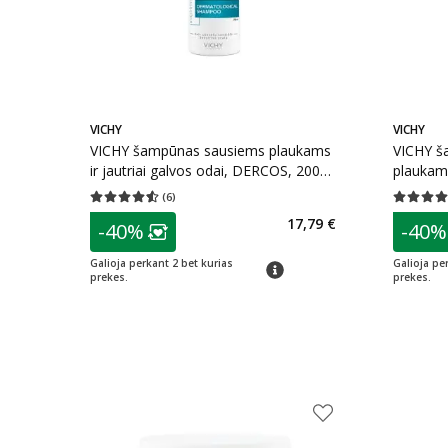
VICHY
VICHY
VICHY šampūnas sausiems plaukams
VICHY š
ir jautriai galvos odai, DERCOS, 200
plaukam
ml
ml
(
6
)
Vidutinis įvertinimas 4.50
Įvertinimų skaičius 6
Vidutinis 
patarimas
patarim
17,79 €
-40%
-40%
Lojalumo klubo narių nuolaida
:
L
Galioja perkant 2 bet kurias
Galioja pe
patarimas
prekes.
prekes.