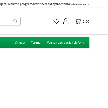
rjera
Lojalumo programa
Vaistinės
Leidinys
Kontaktai
Informacija
0,00
Skiepai
Tyrimai
Vaistų rezervacija telefonu