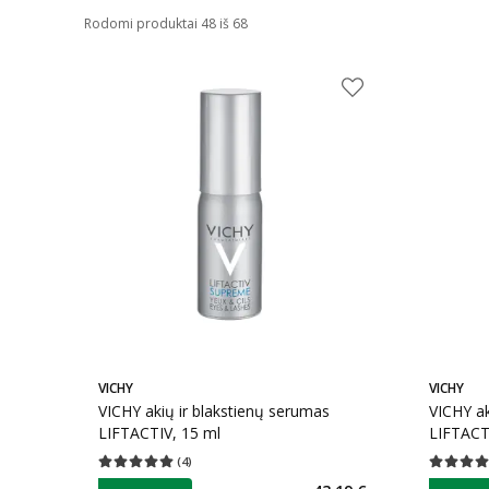
Rodomi produktai 48 iš 68
VICHY
VICHY
VICHY akių ir blakstienų serumas
VICHY ak
LIFTACTIV, 15 ml
LIFTACT
(
4
)
Vidutinis įvertinimas 5.00
Įvertinimų skaičius 4
Vidutinis 
patarimas
patarim