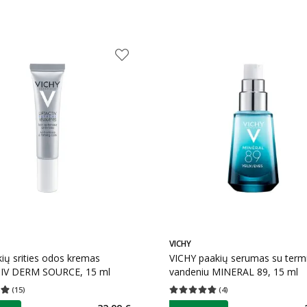
VICHY
ių srities odos kremas
VICHY paakių serumas su term
IV DERM SOURCE, 15 ml
vandeniu MINERAL 89, 15 ml
(
15
)
(
4
)
įvertinimas 4.93
Įvertinimų skaičius 15
Vidutinis įvertinimas 4.75
Įvertinimų s
as
patarimas