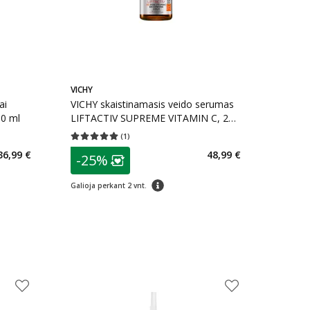
VICHY
ai
VICHY skaistinamasis veido serumas
0 ml
LIFTACTIV SUPREME VITAMIN C, 20
ml
(
1
)
kaičius 0
Vidutinis įvertinimas 5.00
Įvertinimų skaičius 1
patarimas
36,99 €
48,99 €
-25%
arių nuolaida
:
Lojalumo klubo narių nuolaida
:
patarimas
Galioja perkant 2 vnt.