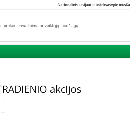
Nacionalinis savijautos indeksas
Apie mus
Ka
TRADIENIO akcijos