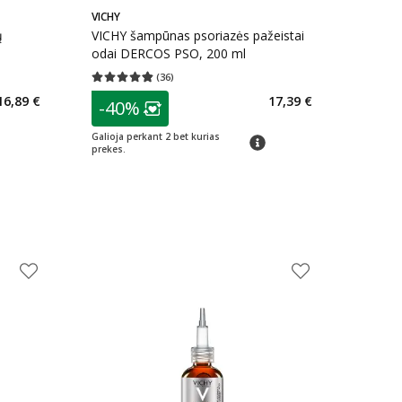
VICHY
ų
VICHY šampūnas psoriazės pažeistai
odai DERCOS PSO, 200 ml
(
36
)
kaičius 27
Vidutinis įvertinimas 4.83
Įvertinimų skaičius 36
patarimas
16,89 €
17,39 €
-40%
arių nuolaida
:
Lojalumo klubo narių nuolaida
:
Galioja perkant 2 bet kurias
imas
patarimas
prekes.