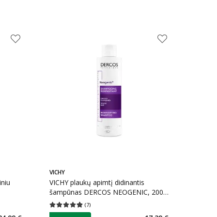
VICHY
iniu
VICHY plaukų apimtį didinantis
šampūnas DERCOS NEOGENIC, 200
ml
(
7
)
kaičius 4
Vidutinis įvertinimas 4.86
Įvertinimų skaičius 7
patarimas