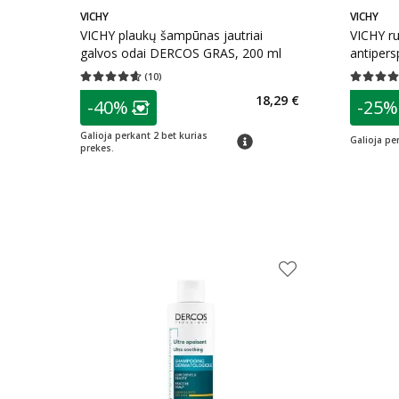
VICHY
VICHY
VICHY plaukų šampūnas jautriai
VICHY ru
galvos odai DERCOS GRAS, 200 ml
antiper
48H, jaut
(
10
)
Vidutinis įvertinimas 4.60
Įvertinimų skaičius 10
Vidutinis 
patarimas
patarim
18,29 €
-40%
-25%
Lojalumo klubo narių nuolaida
:
L
Galioja perkant 2 bet kurias
patarimas
Galioja per
prekes.