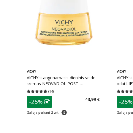
VICHY
VICHY
VICHY stangrinamasis dieninis veido
VICHY s
kremas NEOVADIOL POST-
odai LI
MENOPAUSE, 50 ml
SPECIALI
(
14
)
Vidutinis įvertinimas 4.93
Įvertinimų skaičius 14
Vidutinis 
patarimas
patarim
43,99 €
-25%
-25%
Lojalumo klubo narių nuolaida
:
L
patarimas
Galioja perkant 2 vnt.
Galioja per