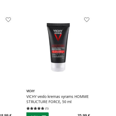
VICHY
VICHY veido kremas vyrams HOMME
STRUCTURE FORCE, 50 ml
(
1
)
kaičius 4
Vidutinis įvertinimas 5.00
Įvertinimų skaičius 1
patarimas
18,99 €
35,99 €