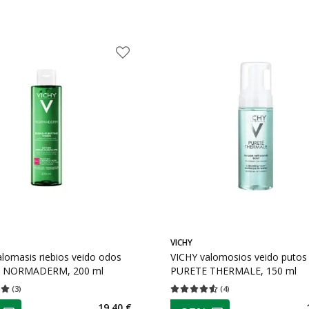
VICHY
lomasis riebios veido odos
VICHY valomosios veido putos
s NORMADERM, 200 ml
PURETE THERMALE, 150 ml
(
3
)
(
4
)
įvertinimas 5.00
Įvertinimų skaičius 3
Vidutinis įvertinimas 4.50
Įvertinimų s
as
patarimas
19,40 €