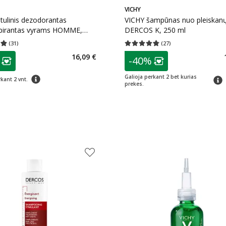
VICHY
tulinis dezodorantas
VICHY šampūnas nuo pleiskan
spirantas vyrams HOMME,
DERCOS K, 250 ml
riai odai, 50 ml
(
31
)
(
27
)
įvertinimas 4.84
Įvertinimų skaičius 31
Vidutinis įvertinimas 4.74
Įvertinimų s
as
patarimas
16,09 €
-40%
ojalumo klubo narių nuolaida
:
Lojalumo klubo n
patarimas
Galioja perkant 2 bet kurias
patar
kant 2 vnt.
prekes.