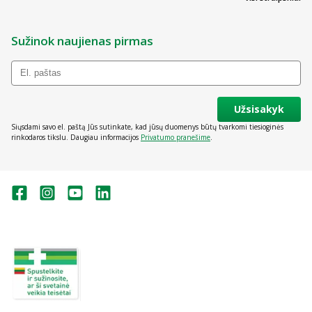
Sužinok naujienas pirmas
Užsisakyk
Siųsdami savo el. paštą Jūs sutinkate, kad jūsų duomenys būtų tvarkomi tiesioginės
rinkodaros tikslu. Daugiau informacijos
Privatumo pranešime
.
Valstybinė vaistų kontrolės tarnyba
prie Lietuvos Respublikos sveikatos
apsaugos ministerijos:
Studentų g. 45A, Vilnius
+370 5 263 9264
vvkt@vvkt.lt
https://www.vvkt.lt