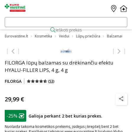
Ieškoti prekės
Eurovaistine.lt
Kosmetika
Veidui
Lūpų priežiūra
Balzamai
Praleisti karuselę
FILORGA lūpų balzamas su drėkinančiu efektu
HYALU-FILLER LIPS, 4 g, 4 g
FILORGA
(
53
)
29,99 €
patarim
patarimas
-25%
Galioja perkant 2 bet kurias prekes.
Lojalumo klubo narių nuolaida
:
Nuolaida taikoma kosmetikos prekėms, įsidėjus į krepšelį bent 2 bet
kurias prekes. Pasiūlymas taikomas www.eurovaistine.lt lojalumo klubo