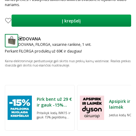
nariams.
Į krepšelį
DOVANA
patarimas
DOVANA, FILORGA, vasarinė rankinė, 1 vnt.
Perkant FILORGA produktų už 69€ ir daugiau!
Kaina elektroninėje parduotuvėje gali skirtis nuo prekių kainų vaistinėse.
Realios prekės
išvaizda gali skirtis nuo esančios nuotraukoje.
Praleisti karuselę
Pirk bent už 29 €
Apsipirk ir
ir gauk -15%
laimėk
nuolaidą
Pritaikyk kodą IMK15 ir
Įvedus kodą NORI
krepšeliui!
gauk 15% papildomą
nuolaidą krepšeliui
perkant bent už 29 €.