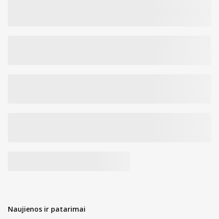
DĖMESIO! Šiuo metu keičiasi pakuotės dizainas ir sudėtis.
Prekės kodas:
340136012007
Naujienos ir patarimai