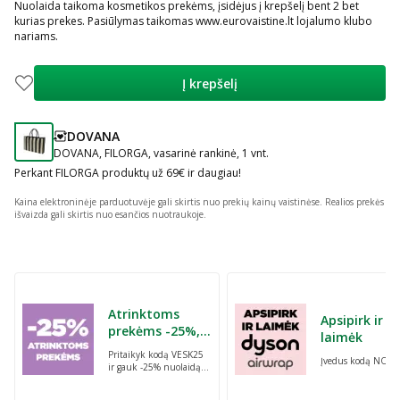
Nuolaida taikoma kosmetikos prekėms, įsidėjus į krepšelį bent 2 bet
kurias prekes. Pasiūlymas taikomas www.eurovaistine.lt lojalumo klubo
nariams.
Į krepšelį
DOVANA
patarimas
DOVANA, FILORGA, vasarinė rankinė, 1 vnt.
Perkant FILORGA produktų už 69€ ir daugiau!
Kaina elektroninėje parduotuvėje gali skirtis nuo prekių kainų vaistinėse.
Realios prekės
išvaizda gali skirtis nuo esančios nuotraukoje.
Praleisti karuselę
Atrinktoms
Apsipirk ir
prekėms -25%,
laimėk
perkant dvi bet
Pritaikyk kodą VESK25
Įvedus kodą NORI
kurias prekes su
ir gauk -25% nuolaidą
kodu: VESK25
atrinktoms
prekėms, perkant dvi