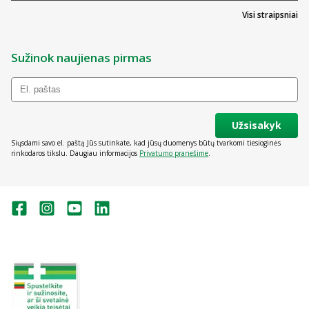
Visi straipsniai
Sužinok naujienas pirmas
Užsisakyk
Siųsdami savo el. paštą Jūs sutinkate, kad jūsų duomenys būtų tvarkomi tiesioginės
rinkodaros tikslu. Daugiau informacijos
Privatumo pranešime
.
Valstybinė vaistų kontrolės tarnyba
prie Lietuvos Respublikos sveikatos
apsaugos ministerijos:
Studentų g. 45A, Vilnius
+370 5 263 9264
vvkt@vvkt.lt
https://www.vvkt.lt