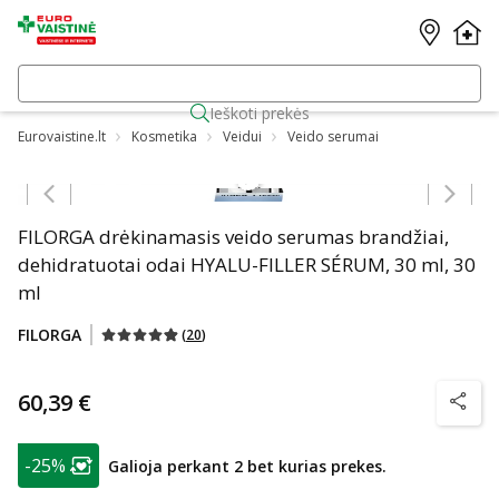
Ieškoti prekės
Eurovaistine.lt
Kosmetika
Veidui
Veido serumai
Praleisti karuselę
FILORGA drėkinamasis veido serumas brandžiai,
dehidratuotai odai HYALU-FILLER SÉRUM, 30 ml, 30
ml
FILORGA
(
20
)
60,39 €
patarim
patarimas
-25%
Galioja perkant 2 bet kurias prekes.
Lojalumo klubo narių nuolaida
: