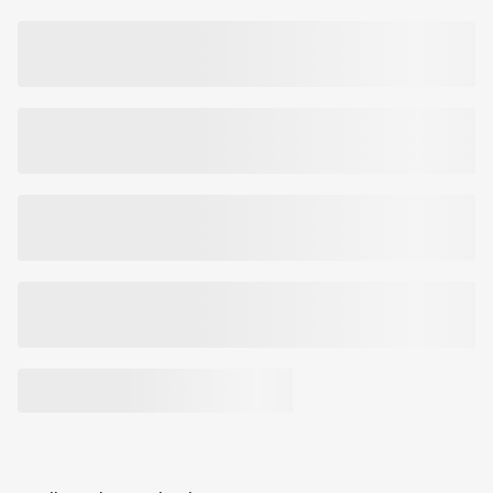
praradusiai odai. Skaidri, gaivinanti tekstūra padeda atgaivinti visų
tipų odą.
REKOMENDACIJA
Idealiai tinka odos atgaivinimui po saulėtų atostogų arba šildymo
sezono. Gali būti naudojama po profesionalių, odą drėkinančių
hialurono procedūrų.
TINKA DERINTI SU:
FILORGA HYALU-FILLER veido kremu.
Kosmetikos priemonė.
DĖMESIO! Šiuo metu keičiasi pakuotės dizainas ir sudėtis.
Prekės kodas:
354055000018