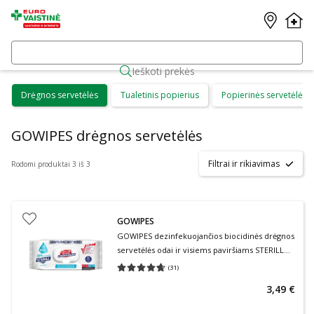
Ieškoti prekės
Drėgnos servetėlės
Tualetinis popierius
Popierinės servetėlės
GOWIPES drėgnos servetėlės
Filtrai ir rikiavimas
Rodomi produktai 3 iš 3
GOWIPES
GOWIPES dezinfekuojančios biocidinės drėgnos
servetėlės odai ir visiems paviršiams STERILL
BIO, 1 vnt., 50 vnt.
(
31
)
Vidutinis įvertinimas 4.65
Įvertinimų skaičius 31
3,49 €