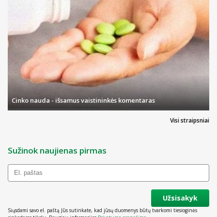
Cinko nauda - išsamus vaistininkės komentaras
Visi straipsniai
Sužinok naujienas pirmas
Užsisakyk
Siųsdami savo el. paštą Jūs sutinkate, kad jūsų duomenys būtų tvarkomi tiesioginės