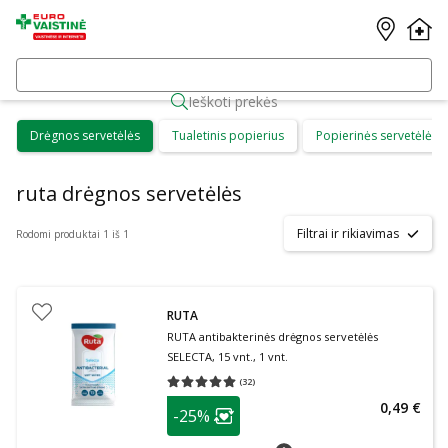
Ieškoti prekės
Drėgnos servetėlės
Tualetinis popierius
Popierinės servetėlės
ruta drėgnos servetėlės
Filtrai ir rikiavimas
Rodomi produktai 1 iš 1
RUTA
RUTA antibakterinės drėgnos servetėlės
SELECTA, 15 vnt., 1 vnt.
(
32
)
Vidutinis įvertinimas 5.00
Įvertinimų skaičius 32
patarimas
0,49 €
-25%
Lojalumo klubo narių nuolaida
:
patarimas