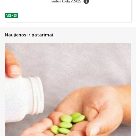
Įvedus kodą VESK25
VESK25
patarimas
Naujienos ir patarimai