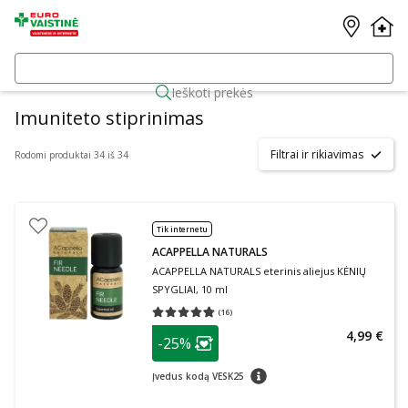
Ieškoti prekės
Imuniteto stiprinimas
Filtrai ir rikiavimas
Rodomi produktai 34 iš 34
Tik internetu
ACAPPELLA NATURALS
ACAPPELLA NATURALS eterinis aliejus KĖNIŲ
SPYGLIAI, 10 ml
(
16
)
Vidutinis įvertinimas 4.75
Įvertinimų skaičius 16
patarimas
4,99 €
-25%
Lojalumo klubo narių nuolaida
:
patarimas
Įvedus kodą VESK25