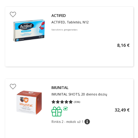
ACTIFED
ACTIFED, Tabletės, N12
Vaistinis preparatas
8,16 €
IMUNITAL
IMUNITAL SHOTS, 20 dienos dozių
(
336
)
Vidutinis įvertinimas 4.93
Įvertinimų skaičius 336
32,49 €
patarimas
Rinkis 2 - mokėk už 1
patarimas