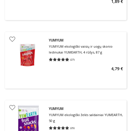
1,89 €
YUMYUM
YUMYUM ekologiški vaisių ir uogų skonio
ledinukai YUMEARTH, 4 rūšys, 87 g
(
27
)
Vidutinis įvertinimas 4.96
Įvertinimų skaičius 27
4,79 €
YUMYUM
YUMYUM ekologiški želės saldainiai YUMEARTH,
50 g
(
25
)
Vidutinis įvertinimas 5.00
Įvertinimų skaičius 25