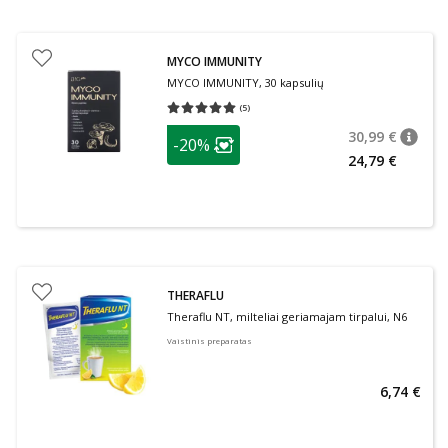
MYCO IMMUNITY
MYCO IMMUNITY, 30 kapsulių
(
5
)
Vidutinis įvertinimas 5.00
Įvertinimų skaičius 5
patarimas
30,99 €
-20%
patari
Įprasta
Lojalumo klubo narių nuolaida
:
24,79 €
THERAFLU
Theraflu NT, milteliai geriamajam tirpalui, N6
Vaistinis preparatas
6,74 €