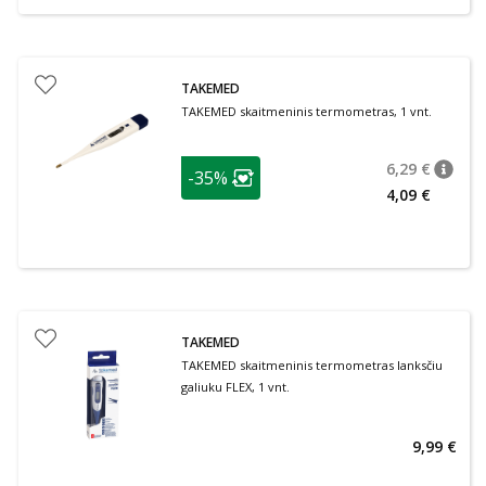
TAKEMED
TAKEMED skaitmeninis termometras, 1 vnt.
patarimas
6,29 €
-35%
patari
Įprasta
Lojalumo klubo narių nuolaida
:
4,09 €
TAKEMED
TAKEMED skaitmeninis termometras lanksčiu
galiuku FLEX, 1 vnt.
9,99 €