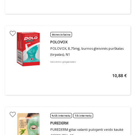
Mėnesio kaina
POLOVOX
POLOVOX, 8,75mg, burnos gleivinės purškalas
(tirpalas), N1
Vaistinis preparatas
10,88 €
% tik internetu
Tik internetu
PUREDERM
PUREDERM giliai valanti putojanti veido kaukė