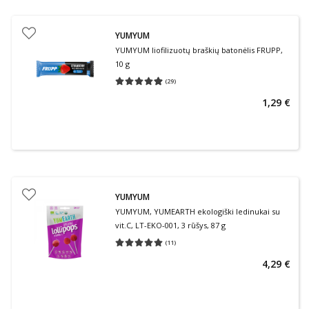
YUMYUM
YUMYUM liofilizuotų braškių batonėlis FRUPP,
10 g
(
29
)
Vidutinis įvertinimas 4.90
Įvertinimų skaičius 29
1,29 €
YUMYUM
YUMYUM, YUMEARTH ekologiški ledinukai su
vit.C, LT-EKO-001, 3 rūšys, 87 g
(
11
)
Vidutinis įvertinimas 5.00
Įvertinimų skaičius 11
4,29 €