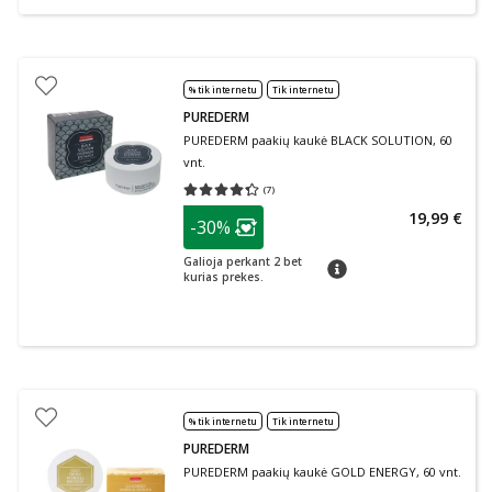
% tik internetu
Tik internetu
PUREDERM
PUREDERM paakių kaukė BLACK SOLUTION, 60
vnt.
(
7
)
Vidutinis įvertinimas 4.29
Įvertinimų skaičius 7
patarimas
19,99 €
-30%
Lojalumo klubo narių nuolaida
:
Galioja perkant 2 bet
patarimas
kurias prekes.
% tik internetu
Tik internetu
PUREDERM
PUREDERM paakių kaukė GOLD ENERGY, 60 vnt.