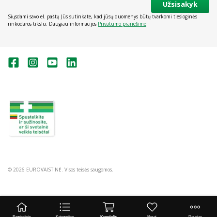
Užsisakyk
Siųsdami savo el. paštą Jūs sutinkate, kad jūsų duomenys būtų tvarkomi tiesioginės
rinkodaros tikslu. Daugiau informacijos
Privatumo pranešime
.
Valstybinė vaistų kontrolės tarnyba
prie Lietuvos Respublikos sveikatos
apsaugos ministerijos:
Studentų g. 45A, Vilnius
+370 5 263 9264
vvkt@vvkt.lt
https://www.vvkt.lt
© 2026 EUROVAISTINĖ. Visos teisės saugomos.
Pagrindinis
Kategorijos
Krepšelis
Norai
Daugiau