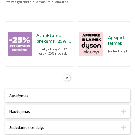
išvaizda gali skirtis nuo esančios nuotraukoje.
Praleisti karuselę
Atrinktoms
Apsipirk ir
prekėms -25%,
laimėk
perkant dvi bet
Pritaikyk kodą VESK25
Įvedus kodą NORI
kurias prekes su
ir gauk -25% nuolaidą
kodu: VESK25
atrinktoms
prekėms, perkant dvi
bet kurias prekes
Aprašymas
Tinka alergiškiems:
Taip
Naudojimas
Tinka diabetikams:
Ne
Ekologiškas :
Ne
Natūralus:
Taip
Natūralų batonėlį įdėkite vaikams į mokyklą – būsite užtikrinti, kad
Sudedamosios dalys
Jūsų vaikas valgo daugiau vaisių.