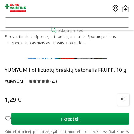
Ieškoti prekės
Eurovaistine.lt
Sportas, ortopedija, namai
Sportuojantiems
Specializuotas maistas
Vaisių užkandžiai
YUMYUM liofilizuotų braškių batonėlis FRUPP, 10 g
YUMYUM
(
29
)
1,29 €
patarim
Į krepšelį
Kaina elektroninėje parduotuvėje gali skirtis nuo prekių kainų vaistinėse.
Realios prekės