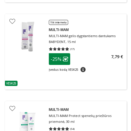
Tik internetu
MULTI-MAM
MULTI-MAM gelis dygstantiems dantukams
BABYDENT, 15 ml
(
17
)
Vidutinis įvertinimas 4.88
Įvertinimų skaičius 17
patarimas
7,79 €
-25%
Lojalumo klubo narių nuolaida
:
patarimas
Įvedus kodą VESK25
VESK25
patarimas
MULTI-MAM
MULTI-MAM Protect spenelių priežiūros
priemonė, 30 ml
(
54
)
Vidutinis įvertinimas 4.96
Įvertinimų skaičius 54