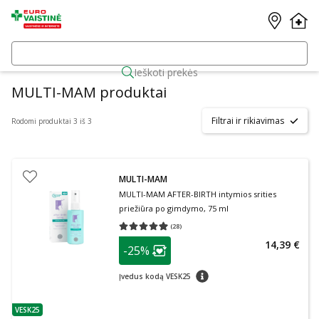
Ieškoti prekės
MULTI-MAM produktai
Filtrai ir rikiavimas
Rodomi produktai 3 iš 3
MULTI-MAM
MULTI-MAM AFTER-BIRTH intymios srities
priežiūra po gimdymo, 75 ml
(
28
)
Vidutinis įvertinimas 4.93
Įvertinimų skaičius 28
patarimas
14,39 €
-25%
Lojalumo klubo narių nuolaida
:
patarimas
Įvedus kodą VESK25
VESK25
patarimas