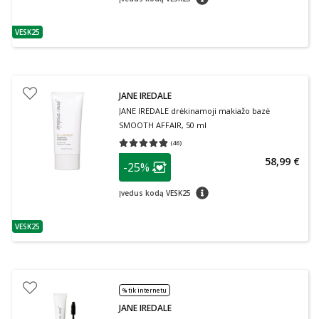
VESK25
patarimas
JANE IREDALE
JANE IREDALE drėkinamoji makiažo bazė
SMOOTH AFFAIR, 50 ml
(
46
)
Vidutinis įvertinimas 4.83
Įvertinimų skaičius 46
patarimas
58,99 €
-25%
Lojalumo klubo narių nuolaida
:
patarimas
Įvedus kodą VESK25
VESK25
patarimas
% tik internetu
JANE IREDALE