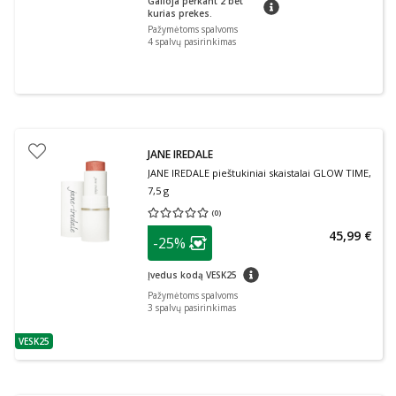
Galioja perkant 2 bet
patarimas
kurias prekes.
Pažymėtoms spalvoms
4
spalvų pasirinkimas
JANE IREDALE
JANE IREDALE pieštukiniai skaistalai GLOW TIME,
7,5 g
(
0
)
Vidutinis įvertinimas 0.00
Įvertinimų skaičius 0
patarimas
45,99 €
-25%
Lojalumo klubo narių nuolaida
:
patarimas
Įvedus kodą VESK25
Pažymėtoms spalvoms
3
spalvų pasirinkimas
VESK25
patarimas