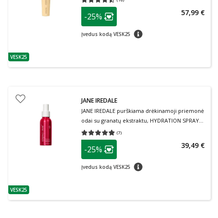
Vidutinis įvertinimas 4.50
Įvertinimų skaičius 16
patarimas
57,99 €
-25%
Lojalumo klubo narių nuolaida
:
patarimas
Įvedus kodą VESK25
VESK25
patarimas
JANE IREDALE
JANE IREDALE purškiama drėkinamoji priemonė
odai su granatų ekstraktu, HYDRATION SPRAY
POMMIST, 90 ml
(
7
)
Vidutinis įvertinimas 4.86
Įvertinimų skaičius 7
patarimas
39,49 €
-25%
Lojalumo klubo narių nuolaida
:
patarimas
Įvedus kodą VESK25
VESK25
patarimas