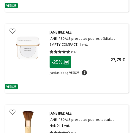
VESK25
patarimas
JANE IREDALE
JANE IREDALE presuotos pudros dėkliukas
EMPTY COMPACT, 1 vnt.
(
113
)
Vidutinis įvertinimas 4.91
Įvertinimų skaičius 113
patarimas
27,79 €
-25%
Lojalumo klubo narių nuolaida
:
patarimas
Įvedus kodą VESK25
VESK25
patarimas
JANE IREDALE
JANE IREDALE presuotos pudros teptukas
HANDI, 1 vnt.
(
16
)