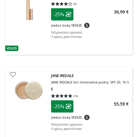
(
2
)
Vidutinis įvertinimas 4.00
Įvertinimų skaičius 2
patarimas
36,99 €
-25%
Lojalumo klubo narių nuolaida
:
patarimas
Įvedus kodą VESK25
Pažymėtoms spalvoms
3
spalvų pasirinkimas
VESK25
patarimas
JANE IREDALE
JANE IREDALE biri mineralinė pudra, SPF 20, 10.5
g
(
12
)
Vidutinis įvertinimas 5.00
Įvertinimų skaičius 12
patarimas
55,59 €
-25%
Lojalumo klubo narių nuolaida
:
patarimas
Įvedus kodą VESK25
Pažymėtoms spalvoms
4
spalvų pasirinkimas