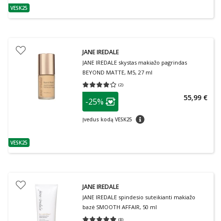
VESK25
patarimas
JANE IREDALE
JANE IREDALE skystas makiažo pagrindas
BEYOND MATTE, M5, 27 ml
(
2
)
Vidutinis įvertinimas 4.00
Įvertinimų skaičius 2
patarimas
55,99 €
-25%
Lojalumo klubo narių nuolaida
:
patarimas
Įvedus kodą VESK25
VESK25
patarimas
JANE IREDALE
JANE IREDALE spindesio suteikianti makiažo
bazė SMOOTH AFFAIR, 50 ml
(
8
)