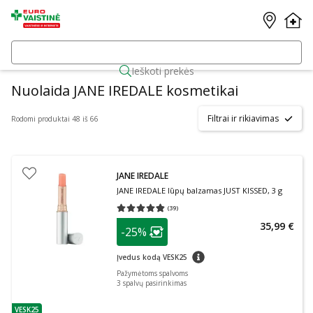
Ieškoti prekės
Nuolaida JANE IREDALE kosmetikai
Filtrai ir rikiavimas
Rodomi produktai 48 iš 66
JANE IREDALE
JANE IREDALE lūpų balzamas JUST KISSED, 3 g
(
39
)
Vidutinis įvertinimas 4.79
Įvertinimų skaičius 39
patarimas
35,99 €
-25%
Lojalumo klubo narių nuolaida
:
patarimas
Įvedus kodą VESK25
Pažymėtoms spalvoms
3
spalvų pasirinkimas
VESK25