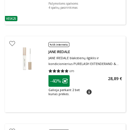
Pažymėtoms spalvoms
4
spalvų pasirinkimas
VESK25
patarimas
% tik internetu
JANE IREDALE
JANE IREDALE blakstienų ilgiklis ir
kondicionierius PURELASH EXTENDERAND &
CONDITIONER, 9 g
(
27
)
Vidutinis įvertinimas 5.00
Įvertinimų skaičius 27
patarimas
28,89 €
-40%
Lojalumo klubo narių nuolaida
:
Galioja perkant 2 bet
patarimas
kurias prekes.