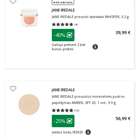
% tik internetu
JANE IREDALE
JANE IREDALE presuoti skaistalai WHISPER, 3.2 g
(
4
)
Vidutinis įvertinimas 5.00
Įvertinimų skaičius 4
patarimas
39,99 €
-40%
Lojalumo klubo narių nuolaida
:
Galioja perkant 2 bet
patarimas
kurias prekes.
JANE IREDALE
JANE IREDALE presuotos mineralinės pudros
papildymas AMBER, SPF 20, 1 vnt., 9.9 g
(
12
)
Vidutinis įvertinimas 4.92
Įvertinimų skaičius 12
patarimas
56,99 €
-25%
Lojalumo klubo narių nuolaida
:
patarimas
Įvedus kodą VESK25