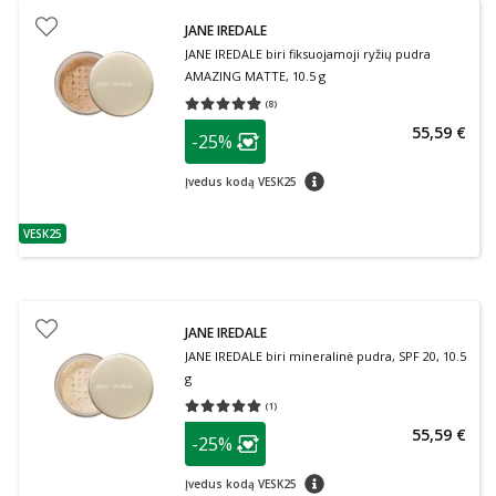
JANE IREDALE
JANE IREDALE biri fiksuojamoji ryžių pudra
AMAZING MATTE, 10.5 g
(
8
)
Vidutinis įvertinimas 4.88
Įvertinimų skaičius 8
patarimas
55,59 €
-25%
Lojalumo klubo narių nuolaida
:
patarimas
Įvedus kodą VESK25
VESK25
patarimas
JANE IREDALE
JANE IREDALE biri mineralinė pudra, SPF 20, 10.5
g
(
1
)
Vidutinis įvertinimas 5.00
Įvertinimų skaičius 1
patarimas
55,59 €
-25%
Lojalumo klubo narių nuolaida
:
patarimas
Įvedus kodą VESK25