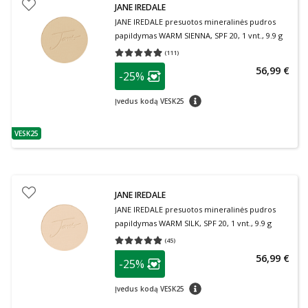
JANE IREDALE
JANE IREDALE presuotos mineralinės pudros
papildymas WARM SIENNA, SPF 20, 1 vnt., 9.9 g
(
111
)
Vidutinis įvertinimas 4.95
Įvertinimų skaičius 111
patarimas
56,99 €
-25%
Lojalumo klubo narių nuolaida
:
patarimas
Įvedus kodą VESK25
VESK25
patarimas
JANE IREDALE
JANE IREDALE presuotos mineralinės pudros
papildymas WARM SILK, SPF 20, 1 vnt., 9.9 g
(
45
)
Vidutinis įvertinimas 4.87
Įvertinimų skaičius 45
patarimas
56,99 €
-25%
Lojalumo klubo narių nuolaida
:
patarimas
Įvedus kodą VESK25