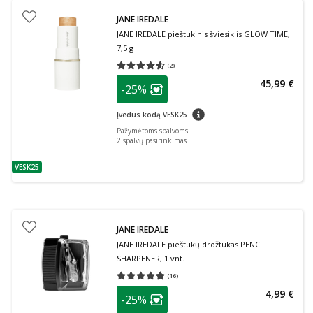
JANE IREDALE
JANE IREDALE pieštukinis šviesiklis GLOW TIME,
7,5 g
(
2
)
Vidutinis įvertinimas 4.50
Įvertinimų skaičius 2
patarimas
45,99 €
-25%
Lojalumo klubo narių nuolaida
:
patarimas
Įvedus kodą VESK25
Pažymėtoms spalvoms
2
spalvų pasirinkimas
VESK25
patarimas
JANE IREDALE
JANE IREDALE pieštukų drožtukas PENCIL
SHARPENER, 1 vnt.
(
16
)
Vidutinis įvertinimas 4.81
Įvertinimų skaičius 16
patarimas
4,99 €
-25%
Lojalumo klubo narių nuolaida
: