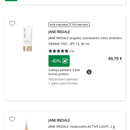
patarimas
% tik internetu
Tik internetu
JANE IREDALE
JANE IREDALE atspalvį suteikiantis odos drėkiklis
DREAM TINT, SPF 15, 50 ml
(
14
)
Vidutinis įvertinimas 4.93
Įvertinimų skaičius 14
patarimas
49,79 €
-40%
Lojalumo klubo narių nuolaida
:
Galioja perkant 2 bet
patarimas
kurias prekes.
Pažymėtoms spalvoms
2
spalvų pasirinkimas
JANE IREDALE
JANE IREDALE maskuoklis ACTIVE LIGHT, 2 g