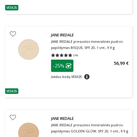
VESK25
patarimas
JANE IREDALE
JANE IREDALE presuotos mineralinės pudros
papildymas BISQUE, SPF 20, 1 vnt., 9.9 g
(
10
)
Vidutinis įvertinimas 5.00
Įvertinimų skaičius 10
patarimas
56,99 €
-25%
Lojalumo klubo narių nuolaida
:
patarimas
Įvedus kodą VESK25
VESK25
patarimas
JANE IREDALE
JANE IREDALE presuotos mineralinės pudros
papildymas GOLDEN GLOW, SPF 20, 1 vnt., 9.9 g