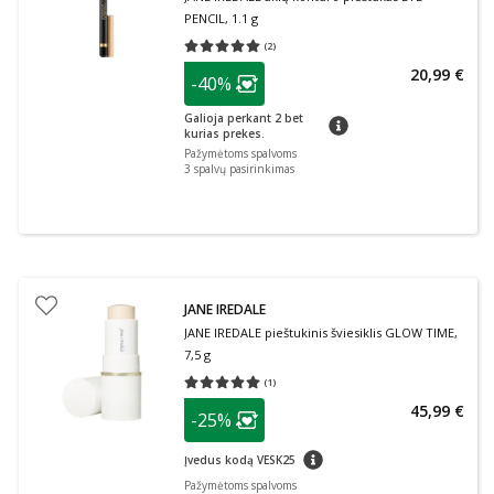
PENCIL, 1.1 g
(
2
)
Vidutinis įvertinimas 5.00
Įvertinimų skaičius 2
patarimas
20,99 €
-40%
Lojalumo klubo narių nuolaida
:
Galioja perkant 2 bet
patarimas
kurias prekes.
Pažymėtoms spalvoms
3
spalvų pasirinkimas
JANE IREDALE
JANE IREDALE pieštukinis šviesiklis GLOW TIME,
7,5 g
(
1
)
Vidutinis įvertinimas 5.00
Įvertinimų skaičius 1
patarimas
45,99 €
-25%
Lojalumo klubo narių nuolaida
:
patarimas
Įvedus kodą VESK25
Pažymėtoms spalvoms