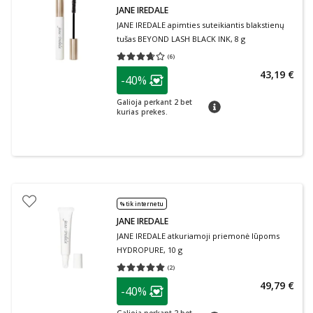
JANE IREDALE
JANE IREDALE apimties suteikiantis blakstienų
tušas BEYOND LASH BLACK INK, 8 g
(
6
)
Vidutinis įvertinimas 3.67
Įvertinimų skaičius 6
patarimas
43,19 €
-40%
Lojalumo klubo narių nuolaida
:
Galioja perkant 2 bet
patarimas
kurias prekes.
% tik internetu
JANE IREDALE
JANE IREDALE atkuriamoji priemonė lūpoms
HYDROPURE, 10 g
(
2
)
Vidutinis įvertinimas 5.00
Įvertinimų skaičius 2
patarimas
49,79 €
-40%
Lojalumo klubo narių nuolaida
: