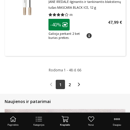
JANE IREDALE ilginantis ir tankinantis blakstienų
tušas MASCARA BLACK ICE, 12 g
(
8
)
Vidutinis įvertinimas 4.00
Įvertinimų skaičius 8
patarimas
47,99 €
-40%
Lojalumo klubo narių nuolaida
:
Galioja perkant 2 bet
patarimas
kurias prekes.
Rodoma 1 - 48 iš 66
1
2
Naujienos ir patarimai
Pagrindinis
Kategorijos
Krepšelis
Norai
Daugiau