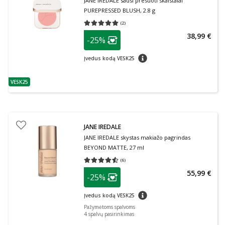
JANE IREDALE sausi presuoti skaistalai
PUREPRESSED BLUSH, 2.8 g
(
2
)
Vidutinis įvertinimas 5.00
Įvertinimų skaičius 2
patarimas
38,99 €
-25%
Lojalumo klubo narių nuolaida
:
patarimas
Įvedus kodą VESK25
VESK25
patarimas
JANE IREDALE
JANE IREDALE skystas makiažo pagrindas
BEYOND MATTE, 27 ml
(
6
)
Vidutinis įvertinimas 4.50
Įvertinimų skaičius 6
patarimas
55,99 €
-25%
Lojalumo klubo narių nuolaida
:
patarimas
Įvedus kodą VESK25
Pažymėtoms spalvoms
4
spalvų pasirinkimas