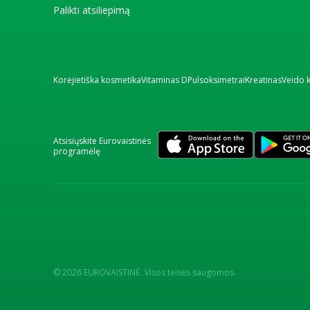
Palikti atsiliepimą
Korėjietiška kosmetika
Vitaminas D
Pulsoksimetrai
Kreatinas
Veido 
Atsisiųskite Eurovaistinės
programėlę
© 2026 EUROVAISTINĖ. Visos teisės saugomos.