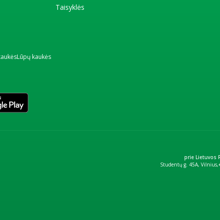
Taisyklės
kaukės
Lūpų kaukės
prie Lietuvos
Studentų g. 45A, Vilnius