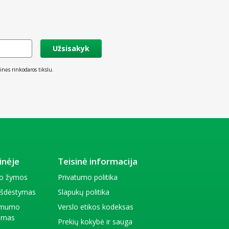
Užsisakyk
inės rinkodaros tikslu.
inėje
Teisinė informacija
io žymos
Privatumo politika
 išdėstymas
Slapukų politika
amumo
Verslo etikos kodeksas
kimas
Prekių kokybė ir sauga