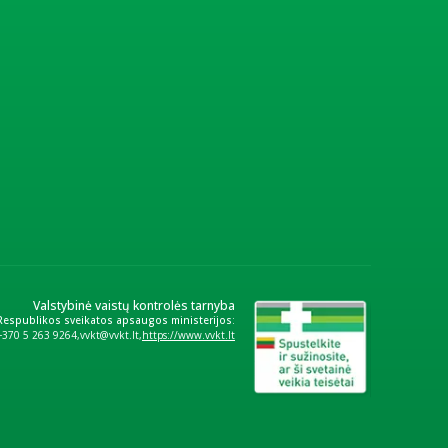
Valstybinė vaistų kontrolės tarnyba
 Respublikos sveikatos apsaugos ministerijos:
+370 5 263 9264
vvkt@vvkt.lt
https://www.vvkt.lt