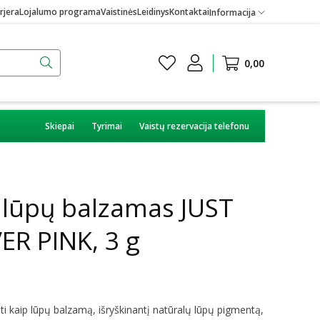
rjera
Lojalumo programa
Vaistinės
Leidinys
Kontaktai
Informacija
0,00
Skiepai
Tyrimai
Vaistų rezervacija telefonu
 lūpų balzamas JUST
ER PINK, 3 g
i kaip lūpų balzamą, išryškinantį natūralų lūpų pigmentą,