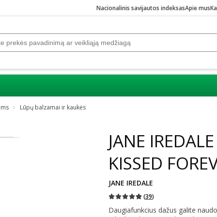
Nacionalinis savijautos indeksas
Apie mus
Ka
oms
Lūpų balzamai ir kaukės
Praleisti karuselę
JANE IREDALE
KISSED FOREV
JANE IREDALE
(
39
)
Daugiafunkcius dažus galite naudot