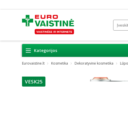
Kategorijos
Eurovaistine.lt
Kosmetika
Dekoratyvinė kosmetika
Lūp
VESK25
patarimas