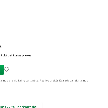
5
ių nuolaida
:
t dvi bet kurias prekes
tis nuo prekių kainų vaistinėse.
Realios prekės išvaizda gali skirtis nuo
ėms -25%, perkant dvi