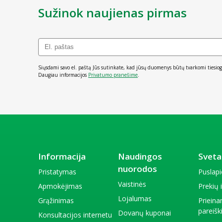
Sužinok naujienas pirmas
Siųsdami savo el. paštą Jūs sutinkate, kad jūsų duomenys būtų tvarkomi tiesiog
Daugiau informacijos
Privatumo pranešime
.
Informacija
Naudingos
Sveta
nuorodos
Pristatymas
Puslap
Vaistinės
Apmokėjimas
Prekių
Lojalumas
Grąžinimas
Priein
pareiš
Dovanų kuponai
Konsultacijos internetu