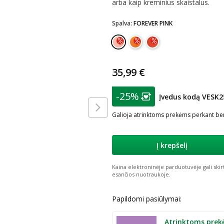
arba kaip kreminius skaistalus.
Spalva
:
FOREVER PINK
35,99 €
patarimas
-25%
Įvedus kodą VESK2
Lojalumo klubo nar
Galioja atrinktoms prekėms perkant ben
Į krepšelį
Kaina elektroninėje parduotuvėje gali skir
esančios nuotraukoje.
Papildomi pasiūlymai:
Atrinktoms prek