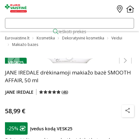
Ieškoti prekės
Eurovaistine.lt
Kosmetika
Dekoratyvinė kosmetika
Veidui
Makiažo bazės
Praleisti karuselę
VESK25
patarimas
JANE IREDALE drėkinamoji makiažo bazė SMOOTH
AFFAIR, 50 ml
JANE IREDALE
(
46
)
58,99 €
patarim
patarimas
-25%
Įvedus kodą VESK25
Lojalumo klubo narių nuolaida
: