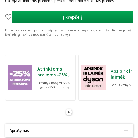
Galioja atrinktoms prekėms perkant bent dvi bet kurias prekes
Į krepšelį
Kaina elektroninėje parduotuvėje gali skirtis nuo prekių kainų vaistinėse.
Realios prekės
išvaizda gali skirtis nuo esančios nuotraukoje.
Praleisti karuselę
Atrinktoms
Apsipirk ir
prekėms -25%,
laimėk
perkant dvi bet
Pritaikyk kodą VESK25
Įvedus kodą NORI
kurias prekes su
ir gauk -25% nuolaidą
kodu: VESK25
atrinktoms
prekėms, perkant dvi
bet kurias prekes
Aprašymas