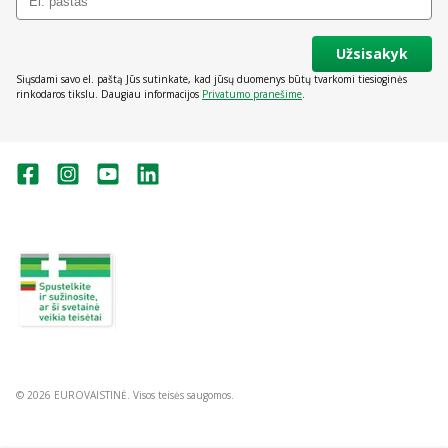
Užsisakyk
Siųsdami savo el. paštą Jūs sutinkate, kad jūsų duomenys būtų tvarkomi tiesioginės
rinkodaros tikslu. Daugiau informacijos
Privatumo pranešime
.
Valstybinė vaistų kontrolės tarnyba
prie Lietuvos Respublikos sveikatos
apsaugos ministerijos:
Studentų g. 45A, Vilnius
+370 5 263 9264
vvkt@vvkt.lt
https://www.vvkt.lt
© 2026 EUROVAISTINĖ. Visos teisės saugomos.