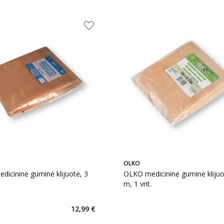
OLKO
icininė guminė klijuotė, 3
OLKO medicininė guminė klijuo
.
m, 1 vnt.
12,99 €