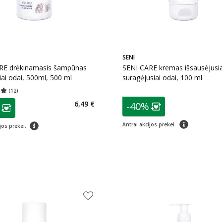
SENI
RE drėkinamasis šampūnas
SENI CARE kremas išsausėjusiai
iai odai, 500ml, 500 ml
suragėjusiai odai, 100 ml
(
12
)
įvertinimas 5.00
Įvertinimų skaičius 12
patarimas
as
6,49 €
-40%
Lojalumo klubo n
ojalumo klubo narių nuolaida
:
patarimas
patarimas
Antrai akcijos prekei.
jos prekei.