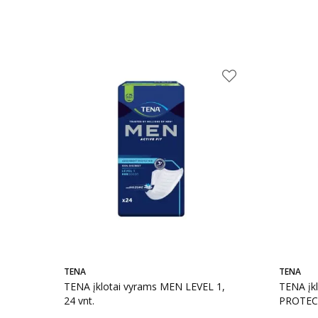
TENA
TENA
TENA įklotai vyrams MEN LEVEL 1,
TENA įk
24 vnt.
PROTECT
14 vnt.