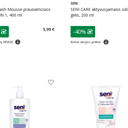
SENI
sh Mousse prausiamosios
SENI CARE aktyvuojamasis od
IN 1, 400 ml
gelis, 200 ml
as
patarimas
5,99 €
-40%
ojalumo klubo narių nuolaida
:
Lojalumo klubo n
patarimas
patarimas
dą VESK25
Antrai akcijos prekei.