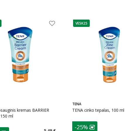
VESK25
as
patarimas
TENA
sauginis kremas BARRIER
TENA cinko tepalas, 100 ml
150 ml
patarimas
-25%
Lojalumo klubo n
as
5,49 €