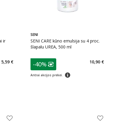
SENI
 ir
SENI CARE kūno emulsija su 4 proc.
šlapalu UREA, 500 ml
patarimas
5,59 €
10,90 €
-40%
arių nuolaida
:
Lojalumo klubo narių nuolaida
:
patarimas
Antrai akcijos prekei.