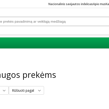
Nacionalinis savijautos indeksas
Apie mus
Ka
laugos prekėms
Rūšiuoti pagal