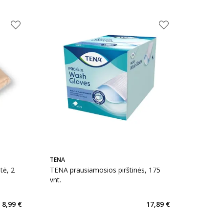
TENA
tė, 2
TENA prausiamosios pirštinės, 175
vnt.
8,99 €
17,89 €