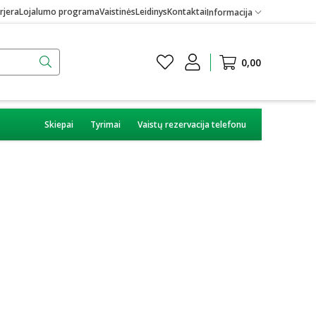
rjera
Lojalumo programa
Vaistinės
Leidinys
Kontaktai
Informacija
0,00
Skiepai
Tyrimai
Vaistų rezervacija telefonu