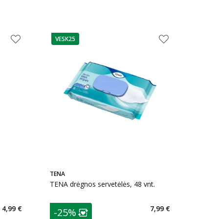
VESK25
patarimas
TENA
TENA drėgnos servetėlės, 48 vnt.
patarimas
4,99 €
7,99 €
-25%
arių nuolaida
:
Lojalumo klubo narių nuolaida
: