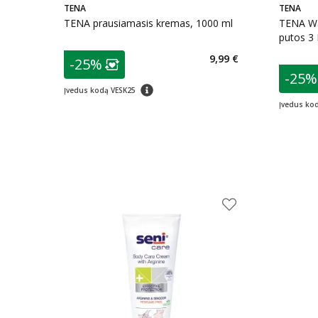
TENA
TENA
TENA prausiamasis kremas, 1000 ml
TENA Wa
putos 3 
patarimas
9,99 €
-25%
Lojalumo klubo narių nuolaida
:
patarim
-25%
L
patarimas
Įvedus kodą VESK25
Įvedus ko