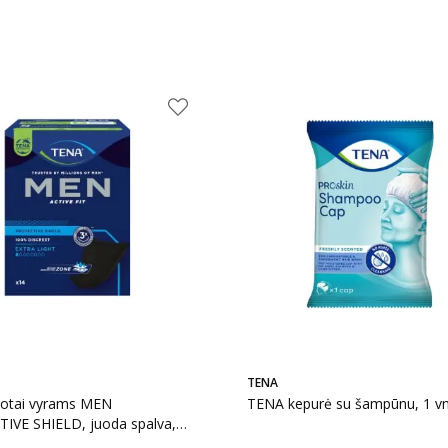
TENA
lotai vyrams MEN
TENA kepurė su šampūnu, 1 vn
IVE SHIELD, juoda spalva,