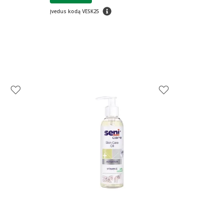
patarimas
Įvedus kodą VESK25