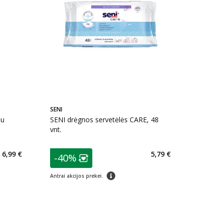
SENI
su
SENI drėgnos servetėlės CARE, 48
vnt.
patarimas
6,99 €
5,79 €
-40%
arių nuolaida
:
Lojalumo klubo narių nuolaida
:
patarimas
Antrai akcijos prekei.