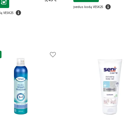
ojalumo klubo narių nuolaida
:
patarimas
Įvedus kodą VESK25
patarimas
dą VESK25
as