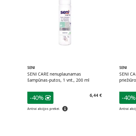
SENI
SENI
SENI CARE nenuplaunamas
SENI CAR
šampūnas-putos, 1 vnt., 200 ml
priežiūr
patarimas
patarim
6,44 €
-40%
-40%
Lojalumo klubo narių nuolaida
:
L
patarimas
Antrai akcijos prekei.
Antrai akci