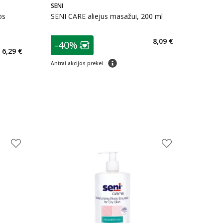
SENI
os
SENI CARE aliejus masažui, 200 ml
patarimas
8,09 €
-40%
Lojalumo klubo narių nuolaida
:
6,29 €
arių nuolaida
:
patarimas
Antrai akcijos prekei.