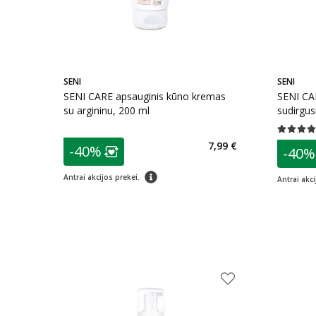
SENI
SENI
SENI CARE apsauginis kūno kremas
SENI CA
su argininu, 200 ml
sudirgus
Vidutinis 
patarimas
7,99 €
patarim
-40%
-40%
Lojalumo klubo narių nuolaida
:
L
patarimas
Antrai akcijos prekei.
Antrai akci