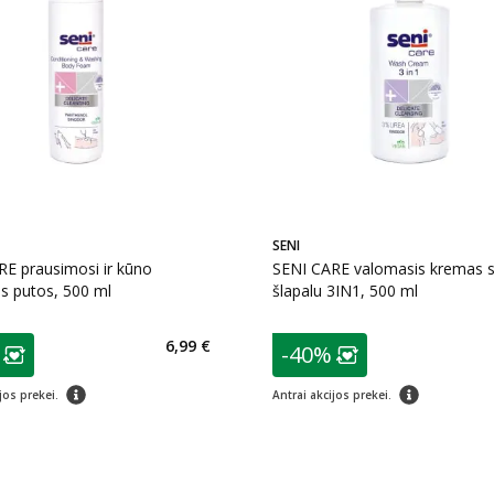
SENI
E prausimosi ir kūno
SENI CARE valomasis kremas 
os putos, 500 ml
šlapalu 3IN1, 500 ml
as
patarimas
6,99 €
-40%
ojalumo klubo narių nuolaida
:
Lojalumo klubo n
patarimas
patarimas
jos prekei.
Antrai akcijos prekei.