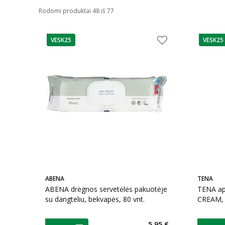
Rodomi produktai 48 iš 77
VESK25
VESK25
patarimas
patarim
ABENA
TENA
ABENA drėgnos servetėlės pakuotėje
TENA ap
su dangteliu, bekvapės, 80 vnt.
CREAM, 
patarimas
patarim
5,95 €