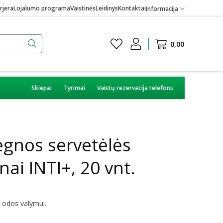
rjera
Lojalumo programa
Vaistinės
Leidinys
Kontaktai
Informacija
0,00
Skiepai
Tyrimai
Vaistų rezervacija telefonu
ėgnos servetėlės
nai INTI+, 20 vnt.
m odos valymui.