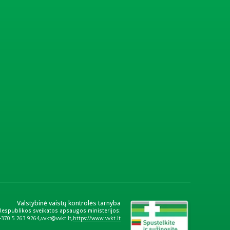
Valstybinė vaistų kontrolės tarnyba
 Respublikos sveikatos apsaugos ministerijos:
+370 5 263 9264
vvkt@vvkt.lt
https://www.vvkt.lt