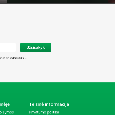
Užsisakyk
inės rinkodaros tikslu.
inėje
Teisinė informacija
io žymos
Privatumo politika