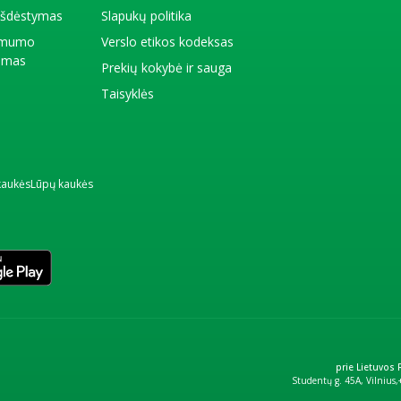
 išdėstymas
Slapukų politika
amumo
Verslo etikos kodeksas
kimas
Prekių kokybė ir sauga
Taisyklės
kaukės
Lūpų kaukės
prie Lietuvos
Studentų g. 45A, Vilnius