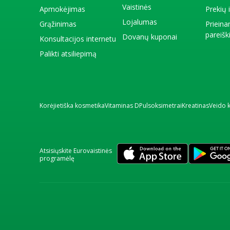
Vaistinės
Apmokėjimas
Prekių
Lojalumas
Grąžinimas
Priein
pareiš
Dovanų kuponai
Konsultacijos internetu
Palikti atsiliepimą
Korėjietiška kosmetika
Vitaminas D
Pulsoksimetrai
Kreatinas
Veido 
Atsisiųskite Eurovaistinės
programėlę