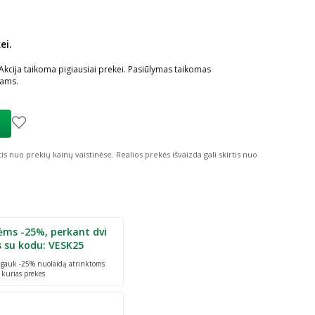
ei.
ių nuolaida
:
 Akcija taikoma pigiausiai prekei. Pasiūlymas taikomas
iams.
tis nuo prekių kainų vaistinėse.
Realios prekės išvaizda gali skirtis nuo
ėms -25%, perkant dvi
s su kodu: VESK25
r gauk -25% nuolaidą atrinktoms
 kurias prekes