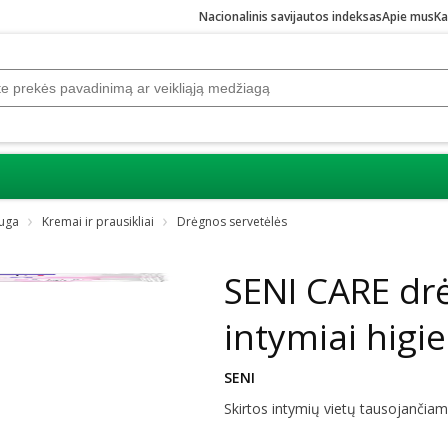
Nacionalinis savijautos indeksas
Apie mus
Ka
auga
Kremai ir prausikliai
Drėgnos servetėlės
SENI CARE dr
intymiai higie
SENI
Skirtos intymių vietų tausojančia