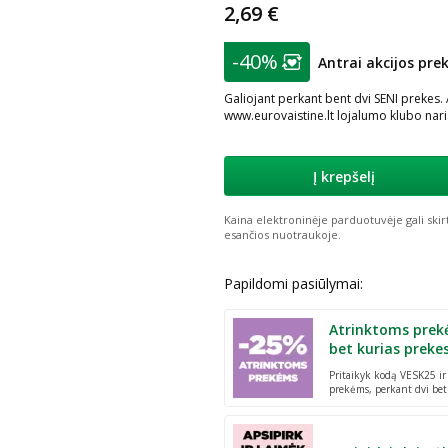
2,69 €
patarimas
-40%
Antrai akcijos prek
Lojalumo klubo nar
Galiojant perkant bent dvi SENI prekes.
www.eurovaistine.lt lojalumo klubo nar
Į krepšelį
Kaina elektroninėje parduotuvėje gali skir
esančios nuotraukoje.
Papildomi pasiūlymai:
Atrinktoms prek
bet kurias preke
Pritaikyk kodą VESK25 i
prekėms, perkant dvi bet