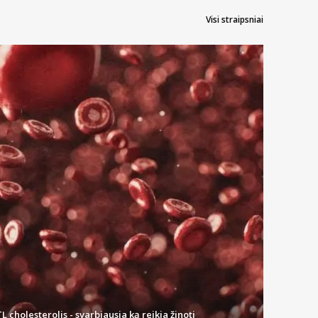
Visi straipsniai
L cholesterolis - svarbiausia ką reikia žinoti