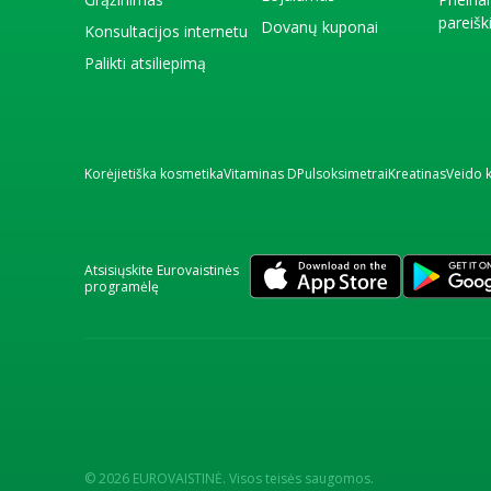
pareiš
Dovanų kuponai
Konsultacijos internetu
Palikti atsiliepimą
Korėjietiška kosmetika
Vitaminas D
Pulsoksimetrai
Kreatinas
Veido 
Atsisiųskite Eurovaistinės
programėlę
© 2026 EUROVAISTINĖ. Visos teisės saugomos.