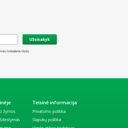
Užsisakyk
inės rinkodaros tikslu.
inėje
Teisinė informacija
io žymos
Privatumo politika
 išdėstymas
Slapukų politika
amumo
Verslo etikos kodeksas