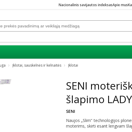
Nacionalinis savijautos indeksas
Apie mus
Ka
auga
Įklotai, sauskelnės ir kelnaitės
Įklotai
Praleisti karuselę
SENI moterišk
šlapimo LADY
SENI
Naujos „Slim“ technologijos plonesni
moterims, skirti esant lengvam šl