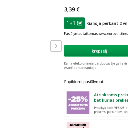
3,39 €
patarimas
1+1
Galioja perkant 2 vn
Lojalumo klubo nar
Pasiūlymas taikomas www.eurovaistine.l
Į krepšelį
Kaina elektroninėje parduotuvėje gali skir
esančios nuotraukoje.
Papildomi pasiūlymai:
Atrinktoms prek
bet kurias preke
Pritaikyk kodą VESK25 i
prekėms, perkant dvi bet