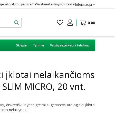
rjera
Lojalumo programa
Vaistinės
Leidinys
Kontaktai
Informacija
0,00
Skiepai
Tyrimai
Vaistų rezervacija telefonu
i įklotai nelaikančioms
 SLIM MICRO, 20 vnt.
, diskretiški ir ypač greitai sugeriantys urologiniai įklotai
apimo nelaikymui.