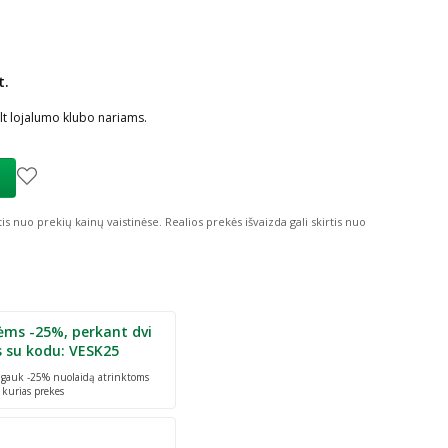
t.
ių nuolaida
:
t lojalumo klubo nariams.
tis nuo prekių kainų vaistinėse.
Realios prekės išvaizda gali skirtis nuo
ėms -25%, perkant dvi
s su kodu: VESK25
r gauk -25% nuolaidą atrinktoms
 kurias prekes