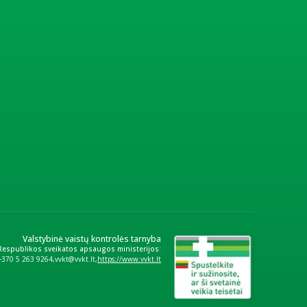
Valstybinė vaistų kontrolės tarnyba
 Respublikos sveikatos apsaugos ministerijos:
+370 5 263 9264
vvkt@vvkt.lt
https://www.vvkt.lt