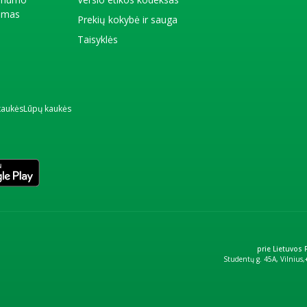
kimas
Prekių kokybė ir sauga
Taisyklės
kaukės
Lūpų kaukės
prie Lietuvos
Studentų g. 45A, Vilnius