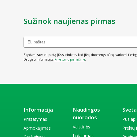
Sužinok naujienas pirmas
Siųsdami savo el. paštą Jūs sutinkate, kad jūsų duomenys būtų tvarkomi tiesiog
Daugiau informacijos
Privatumo pranešime
.
Informacija
Naudingos
Sveta
nuorodos
Pristatymas
Puslap
Vaistinės
Apmokėjimas
Prekių
Lojalumas
Grąžinimas
Priein