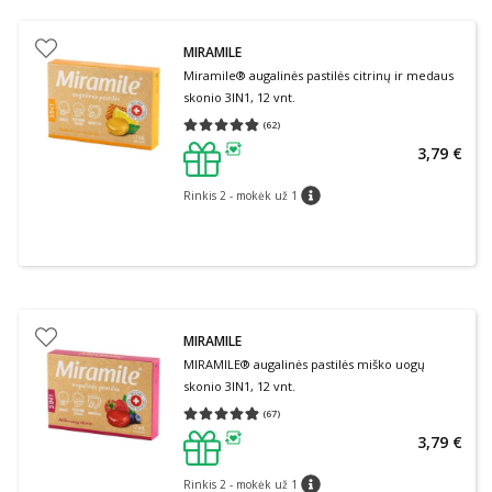
MIRAMILE
Miramile® augalinės pastilės citrinų ir medaus
skonio 3IN1, 12 vnt.
(
62
)
Vidutinis įvertinimas 4.79
Įvertinimų skaičius 62
3,79 €
patarimas
Rinkis 2 - mokėk už 1
patarimas
MIRAMILE
MIRAMILE® augalinės pastilės miško uogų
skonio 3IN1, 12 vnt.
(
67
)
Vidutinis įvertinimas 4.88
Įvertinimų skaičius 67
3,79 €
patarimas
Rinkis 2 - mokėk už 1
patarimas