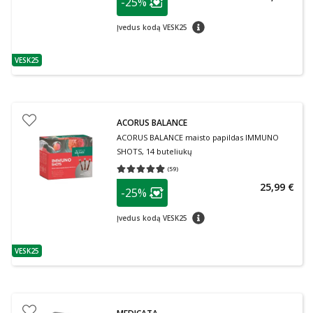
-25%
Lojalumo klubo narių nuolaida
:
patarimas
Įvedus kodą VESK25
VESK25
patarimas
ACORUS BALANCE
ACORUS BALANCE maisto papildas IMMUNO
SHOTS, 14 buteliukų
(
59
)
Vidutinis įvertinimas 4.92
Įvertinimų skaičius 59
patarimas
25,99 €
-25%
Lojalumo klubo narių nuolaida
:
patarimas
Įvedus kodą VESK25
VESK25
patarimas