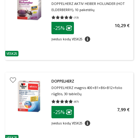
DOPPELHERZ AKTIV HEIΒER HOLUNDER (HOT
ELDERBERRY), 10 paketėlių
(
13
)
Vidutinis įvertinimas 5.00
Įvertinimų skaičius 13
patarimas
10,29 €
-25%
Lojalumo klubo narių nuolaida
:
patarimas
Įvedus kodą VESK25
VESK25
patarimas
DOPPELHERZ
DOPPELHERZ magnis 400+B1+B6+B12+folio
rūgštis, 30 tablečių
(
67
)
Vidutinis įvertinimas 4.94
Įvertinimų skaičius 67
patarimas
7,99 €
-25%
Lojalumo klubo narių nuolaida
:
patarimas
Įvedus kodą VESK25
VESK25