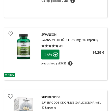
Galioja perkant 2 vnt.
SWANSON
SWANSON CIBERŽOLĖ, 720 mg, 100 kapsulių
(
29
)
Vidutinis įvertinimas 5.00
Įvertinimų skaičius 29
patarimas
14,39 €
-25%
Lojalumo klubo narių nuolaida
:
patarimas
Įvedus kodą VESK25
VESK25
patarimas
SUPERFOODS
SUPERFOODS ODORLESS GARLIC (ČESNAKAS),
50 kapsulių