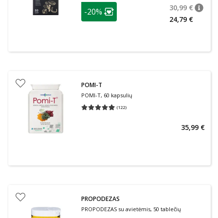
patarimas
30,99 €
-20%
patari
Įprasta
Lojalumo klubo narių nuolaida
:
24,79 €
POMI-T
POMI-T, 60 kapsulių
(
122
)
Vidutinis įvertinimas 4.95
Įvertinimų skaičius 122
35,99 €
PROPODEZAS
PROPODEZAS su avietėmis, 50 tablečių