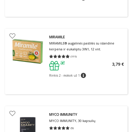
MIRAMILE
MIRAMILE® augalinės pastilės su islandine
kerpena ir eukaliptu 3IN1, 12 vnt.
(
111
)
Vidutinis įvertinimas 4.93
Įvertinimų skaičius 111
3,79 €
patarimas
Rinkis 2 - mokėk už 1
patarimas
MYCO IMMUNITY
MYCO IMMUNITY, 30 kapsulių
(
5
)
Vidutinis įvertinimas 5.00
Įvertinimų skaičius 5