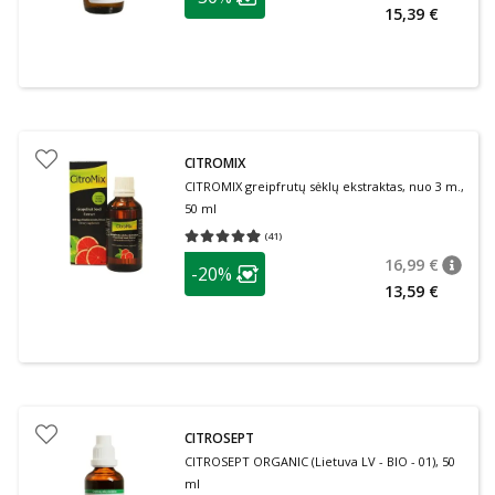
Lojalumo klubo narių nuolaida
:
15,39 €
CITROMIX
CITROMIX greipfrutų sėklų ekstraktas, nuo 3 m.,
50 ml
(
41
)
Vidutinis įvertinimas 4.90
Įvertinimų skaičius 41
patarimas
16,99 €
-20%
patari
Įprasta
Lojalumo klubo narių nuolaida
:
13,59 €
CITROSEPT
CITROSEPT ORGANIC (Lietuva LV - BIO - 01), 50
ml