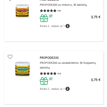
PROPODEZAS su imbieru, 50 tablečių
(
78
)
Vidutinis įvertinimas 4.96
Įvertinimų skaičius 78
3,75 €
patarimas
Rinkis 2 - mokėk už 1
patarimas
PROPODEZAS
PROPODEZAS su vaistažolėmis, 50 čiulpiamų
tablečių
(
34
)
Vidutinis įvertinimas 4.97
Įvertinimų skaičius 34
3,75 €
patarimas
Rinkis 2 - mokėk už 1
patarimas