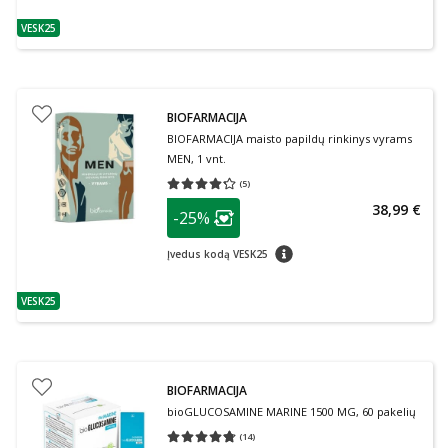
VESK25
patarimas
BIOFARMACIJA
BIOFARMACIJA maisto papildų rinkinys vyrams
MEN, 1 vnt.
(
5
)
Vidutinis įvertinimas 4.20
Įvertinimų skaičius 5
patarimas
38,99 €
-25%
Lojalumo klubo narių nuolaida
:
patarimas
Įvedus kodą VESK25
VESK25
patarimas
BIOFARMACIJA
bioGLUCOSAMINE MARINE 1500 MG, 60 pakelių
(
14
)
Vidutinis įvertinimas 4.71
Įvertinimų skaičius 14