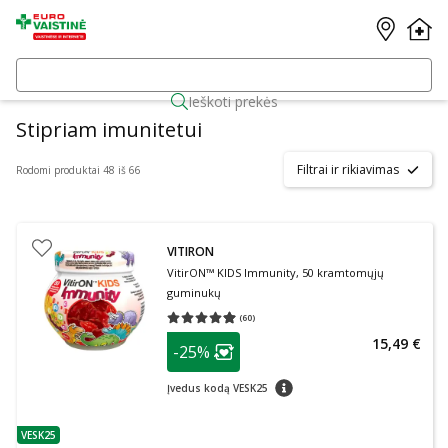
Ieškoti prekės
Stipriam imunitetui
Filtrai ir rikiavimas
Rodomi produktai 48 iš 66
VITIRON
VitirON™ KIDS Immunity, 50 kramtomųjų
guminukų
(
60
)
Vidutinis įvertinimas 4.98
Įvertinimų skaičius 60
patarimas
15,49 €
-25%
Lojalumo klubo narių nuolaida
:
patarimas
Įvedus kodą VESK25
VESK25
patarimas