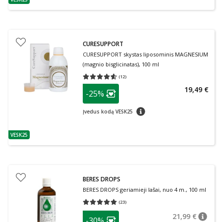
patarimas
CURESUPPORT
CURESUPPORT skystas liposominis MAGNESIUM
(magnio bisglicinatas), 100 ml
(
12
)
Vidutinis įvertinimas 4.58
Įvertinimų skaičius 12
patarimas
19,49 €
-25%
Lojalumo klubo narių nuolaida
:
patarimas
Įvedus kodą VESK25
VESK25
patarimas
BERES DROPS
BERES DROPS geriamieji lašai, nuo 4 m., 100 ml
(
23
)
Vidutinis įvertinimas 5.00
Įvertinimų skaičius 23
patarimas
21,99 €
-30%
patari
Įprasta