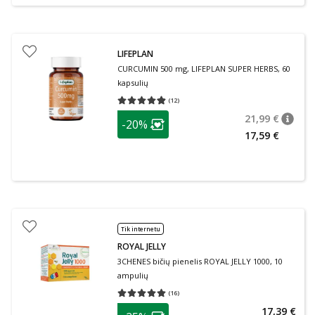
LIFEPLAN
CURCUMIN 500 mg, LIFEPLAN SUPER HERBS, 60
kapsulių
(
12
)
Vidutinis įvertinimas 4.83
Įvertinimų skaičius 12
patarimas
21,99 €
-20%
patari
Įprasta
Lojalumo klubo narių nuolaida
:
17,59 €
Tik internetu
ROYAL JELLY
3CHENES bičių pienelis ROYAL JELLY 1000, 10
ampulių
(
16
)
Vidutinis įvertinimas 5.00
Įvertinimų skaičius 16
patarimas
17,39 €