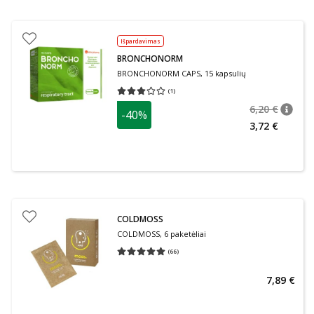
Išpardavimas
BRONCHONORM
BRONCHONORM CAPS, 15 kapsulių
(
1
)
Vidutinis įvertinimas 3.00
Įvertinimų skaičius 1
6,20 €
-40%
patari
Įprasta
3,72 €
COLDMOSS
COLDMOSS, 6 paketėliai
(
66
)
Vidutinis įvertinimas 5.00
Įvertinimų skaičius 66
7,89 €