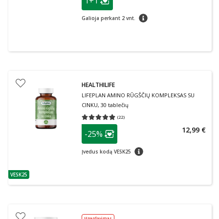
1+1
Lojalumo klubo narių nuolaida
:
patarimas
Galioja perkant 2 vnt.
HEALTHILIFE
LIFEPLAN AMINO RŪGŠČIŲ KOMPLEKSAS SU
CINKU, 30 tablečių
(
22
)
Vidutinis įvertinimas 4.82
Įvertinimų skaičius 22
patarimas
12,99 €
-25%
Lojalumo klubo narių nuolaida
:
patarimas
Įvedus kodą VESK25
VESK25
patarimas
Išpardavimas