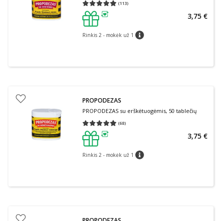
(
113
)
Vidutinis įvertinimas 4.97
Įvertinimų skaičius 113
3,75 €
patarimas
Rinkis 2 - mokėk už 1
patarimas
PROPODEZAS
PROPODEZAS su erškėtuogėmis, 50 tablečių
(
68
)
Vidutinis įvertinimas 4.94
Įvertinimų skaičius 68
3,75 €
patarimas
Rinkis 2 - mokėk už 1
patarimas
PROPODEZAS