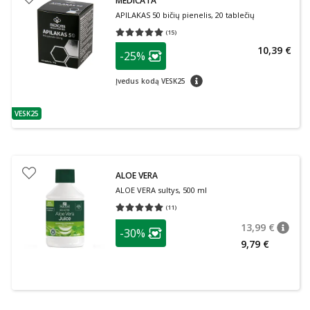
MEDICATA
APILAKAS 50 bičių pienelis, 20 tablečių
(
15
)
Vidutinis įvertinimas 5.00
Įvertinimų skaičius 15
patarimas
10,39 €
-25%
Lojalumo klubo narių nuolaida
:
patarimas
Įvedus kodą VESK25
VESK25
patarimas
ALOE VERA
ALOE VERA sultys, 500 ml
(
11
)
Vidutinis įvertinimas 5.00
Įvertinimų skaičius 11
patarimas
13,99 €
-30%
patari
Įprasta
Lojalumo klubo narių nuolaida
:
9,79 €