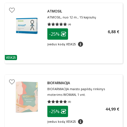
ATMOSIL
ATMOSIL, nuo 12 m., 15 kapsulių
(
4
)
Vidutinis įvertinimas 5.00
Įvertinimų skaičius 4
patarimas
6,88 €
-25%
Lojalumo klubo narių nuolaida
:
patarimas
Įvedus kodą VESK25
VESK25
patarimas
BIOFARMACIJA
BIOFARMACIJA maisto papildų rinkinys
moterims WOMAN, 1 vnt.
(
8
)
Vidutinis įvertinimas 5.00
Įvertinimų skaičius 8
patarimas
44,99 €
-25%
Lojalumo klubo narių nuolaida
:
patarimas
Įvedus kodą VESK25