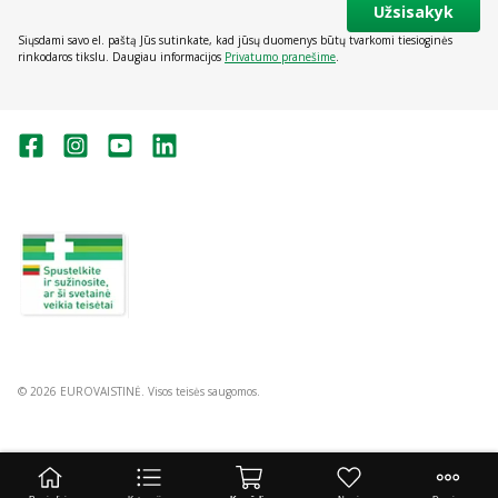
Užsisakyk
Siųsdami savo el. paštą Jūs sutinkate, kad jūsų duomenys būtų tvarkomi tiesioginės
rinkodaros tikslu. Daugiau informacijos
Privatumo pranešime
.
Valstybinė vaistų kontrolės tarnyba
prie Lietuvos Respublikos sveikatos
apsaugos ministerijos:
Studentų g. 45A, Vilnius
+370 5 263 9264
vvkt@vvkt.lt
https://www.vvkt.lt
© 2026 EUROVAISTINĖ. Visos teisės saugomos.