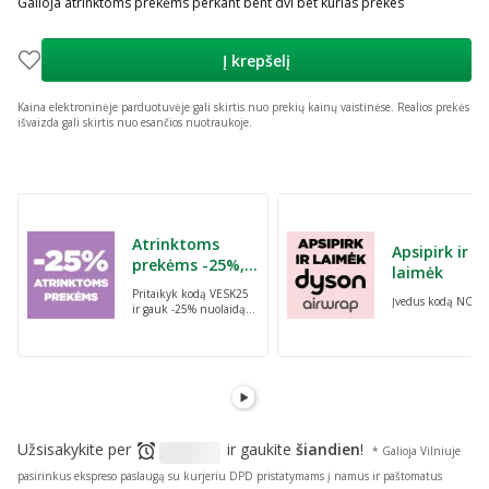
Galioja atrinktoms prekėms perkant bent dvi bet kurias prekes
Į krepšelį
Kaina elektroninėje parduotuvėje gali skirtis nuo prekių kainų vaistinėse.
Realios prekės
išvaizda gali skirtis nuo esančios nuotraukoje.
Praleisti karuselę
Atrinktoms
Apsipirk ir
prekėms -25%,
laimėk
perkant dvi bet
Pritaikyk kodą VESK25
Įvedus kodą NORI
kurias prekes su
ir gauk -25% nuolaidą
kodu: VESK25
atrinktoms
prekėms, perkant dvi
bet kurias prekes
Užsisakykite per
ir gaukite
šiandien
!
* Galioja Vilniuje
pasirinkus ekspreso paslaugą su kurjeriu DPD pristatymams į namus ir paštomatus