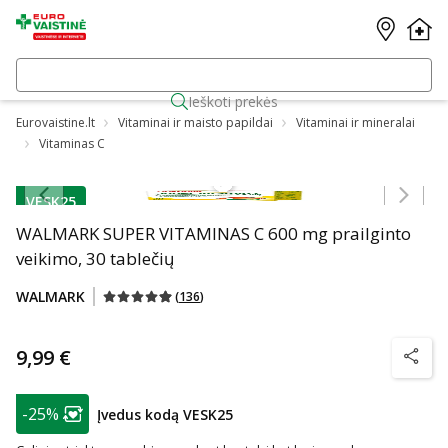
Ieškoti prekės
Eurovaistine.lt
Vitaminai ir maisto papildai
Vitaminai ir mineralai
Vitaminas C
Praleisti karuselę
VESK25
patarimas
WALMARK SUPER VITAMINAS C 600 mg prailginto
veikimo, 30 tablečių
WALMARK
(
136
)
9,99 €
patarim
patarimas
-25%
Įvedus kodą VESK25
Lojalumo klubo narių nuolaida
: