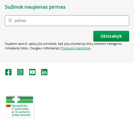
Sužinok naujienas pirmas
Užsisakyk
Siųsdami savo el. paštą Jūs sutinkate, kad jūsų duomenys būtų tvarkomi tiesioginės
rinkodaros tikslu. Daugiau informacijos
Privatumo pranešime
.
Valstybinė vaistų kontrolės tarnyba
prie Lietuvos Respublikos sveikatos
apsaugos ministerijos:
Studentų g. 45A, Vilnius
+370 5 263 9264
vvkt@vvkt.lt
https://www.vvkt.lt