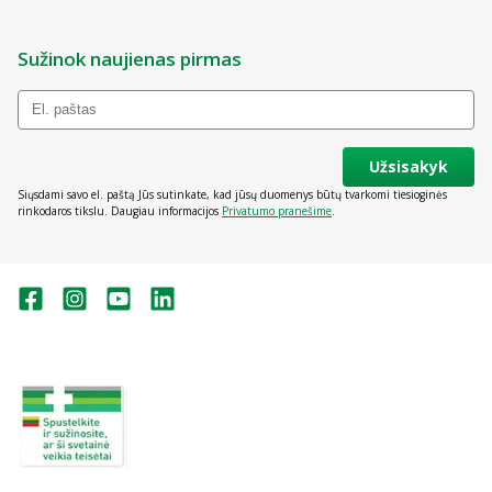
Sužinok naujienas pirmas
Užsisakyk
Siųsdami savo el. paštą Jūs sutinkate, kad jūsų duomenys būtų tvarkomi tiesioginės
rinkodaros tikslu. Daugiau informacijos
Privatumo pranešime
.
Valstybinė vaistų kontrolės tarnyba
prie Lietuvos Respublikos sveikatos
apsaugos ministerijos:
Studentų g. 45A, Vilnius
+370 5 263 9264
vvkt@vvkt.lt
https://www.vvkt.lt