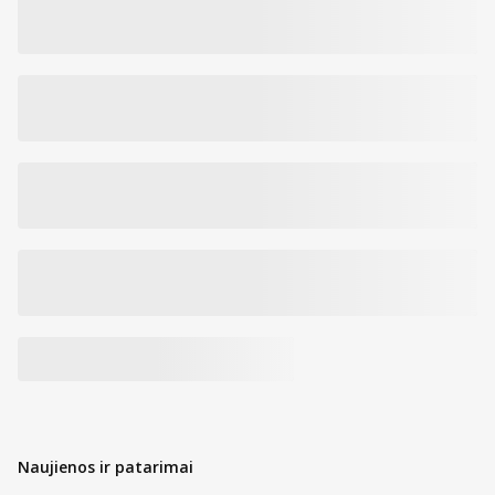
ekstraktas
150 mg (188
300 mg (375
Vitaminas C
% RMV*)
% RMV*)
Kinrožių žiedų
skystasis
75 mg
150 mg
ekstraktas
*RMV – referencinė maistinė vertė
Grynasis kiekis:
120 ml
Naujienos ir patarimai