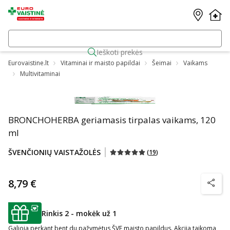
Ieškoti prekės
Eurovaistine.lt
Vitaminai ir maisto papildai
Šeimai
Vaikams
Multivitaminai
BRONCHOHERBA geriamasis tirpalas vaikams, 120
ml
ŠVENČIONIŲ VAISTAŽOLĖS
(
19
)
8,79 €
patarim
Rinkis 2 - mokėk už 1
patarimas
Galioja perkant bent du pažymėtus ŠVF maisto papildus. Akcija taikoma