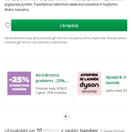
pigiausiai prekei. Pasiūlymas taikomas www.eurovaistine.lt lojalumo
klubo nariams.
Į krepšelį
Kaina elektroninėje parduotuvėje gali skirtis nuo prekių kainų vaistinėse.
Realios prekės
išvaizda gali skirtis nuo esančios nuotraukoje.
Praleisti karuselę
Atrinktoms
Apsipirk ir
prekėms -25%,
laimėk
perkant dvi bet
Pritaikyk kodą VESK25
Įvedus kodą NORI
kurias prekes su
ir gauk -25% nuolaidą
kodu: VESK25
atrinktoms
prekėms, perkant dvi
bet kurias prekes
Užsisakykite per
ir gaukite
šiandien
!
* Galioja Vilniuje